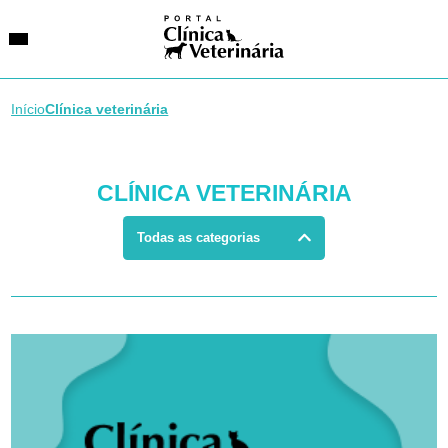
Início
Clínica veterinária
SUGESTÕES DE BUSCA
CLÍNICA VETERINÁRIA
Entidades
VetAgenda
Especialidades
Todas as categorias