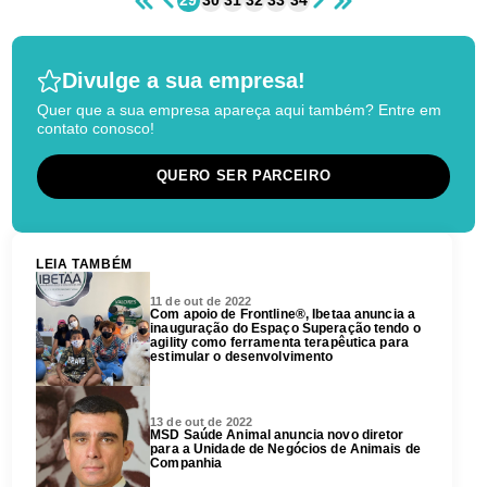
29
30
31
32
33
34
Divulge a sua empresa!
Quer que a sua empresa apareça aqui também? Entre em
contato conosco!
QUERO SER PARCEIRO
LEIA TAMBÉM
11 de out de 2022
Com apoio de Frontline®, Ibetaa anuncia a
inauguração do Espaço Superação tendo o
agility como ferramenta terapêutica para
estimular o desenvolvimento
13 de out de 2022
MSD Saúde Animal anuncia novo diretor
para a Unidade de Negócios de Animais de
Companhia