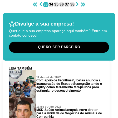
33
34
35
36
37
38
Divulge a sua empresa!
Quer que a sua empresa apareça aqui também? Entre em
contato conosco!
QUERO SER PARCEIRO
LEIA TAMBÉM
11 de out de 2022
Com apoio de Frontline®, Ibetaa anuncia a
inauguração do Espaço Superação tendo o
agility como ferramenta terapêutica para
estimular o desenvolvimento
13 de out de 2022
MSD Saúde Animal anuncia novo diretor
para a Unidade de Negócios de Animais de
Companhia