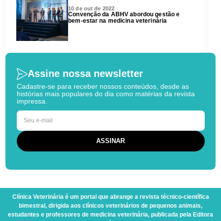
10 de out de 2022
Convenção da ABHV abordou gestão e
bem-estar na medicina veterinária
Assine nossa newsletter
Cadastre-se para receber nossos conteúdos, desde as
histórias mais populares do dia como matérias da revista
impressa.
Clínica Veterinária
é um portal que abrange a revista técnico-científica
bimestral, dirigida aos clínicos veterinários de pequenos animais,
estudantes e professores de medicina veterinária, publicada pela Editora