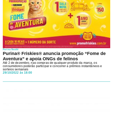
Ao avançar aceito os
Termos e Condições
e a
Política de
Privacidade
da Clínica veterinária.
Purina Nestlé
Purina® Friskies® anuncia promoção “Fome de
Aventura” e apoia ONGs de felinos
Até 2 de dezembro, nas compras de qualquer produto da marca, os
consumidores poderão participar e concorrer a prêmios instantâneos e
sorteios semanais
29/10/2022 às 18:00