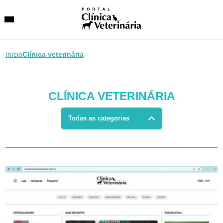
Início
Clínica veterinária
SUGESTÕES DE BUSCA
CLÍNICA VETERINÁRIA
Entidades
VetAgenda
Especialidades
Todas as categorias