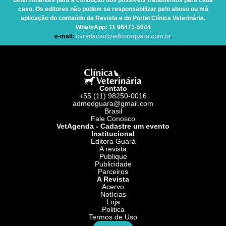
determinantes para a condução dos possíveis tratamentos para cada
caso. Os editores não podem se responsabilizar pelo abuso ou má
aplicação do conteúdo da Revista e do Portal Clínica Veterinária.
WhatsApp
: 11 96471-5044
e-mail:
cvredacao@editoraguara.com.br
.
Contato
+55 (11) 98250-0016
admedguara@gmail.com
Brasil
Fale Conosco
VetAgenda - Cadastre um evento
Institucional
Editora Guará
A revista
Publique
Publicidade
Parceiros
A Revista
Acervo
Notícias
Loja
Politica
Termos de Uso