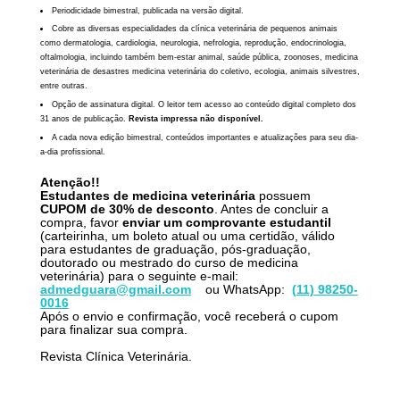
Periodicidade bimestral, publicada na versão digital.
Cobre as diversas especialidades da clínica veterinária de pequenos animais
como dermatologia, cardiologia, neurologia, nefrologia, reprodução, endocrinologia,
oftalmologia, incluindo também bem-estar animal, saúde pública, zoonoses, medicina
veterinária de desastres medicina veterinária do coletivo, ecologia, animais silvestres,
entre outras.
Opção de assinatura digital. O leitor tem acesso ao conteúdo digital completo dos
31 anos de publicação.
Revista impressa não disponível.
A cada nova edição bimestral, conteúdos importantes e atualizações para seu dia-
a-dia profissional.
Atenção!!
Estudantes de medicina veterinária
possuem
CUPOM
de 30% de desconto
. Antes de concluir a
compra, favor
enviar um comprovante estudantil
(carteirinha, um boleto atual ou uma certidão, válido
para estudantes de graduação, pós-graduação,
doutorado ou mestrado do curso de medicina
veterinária) para o seguinte e-mail:
admedguara@gmail.com
ou WhatsApp:
(11) 98250-
0016
Após o envio e confirmação, você receberá o cupom
para finalizar sua compra.
Revista Clínica Veterinária.