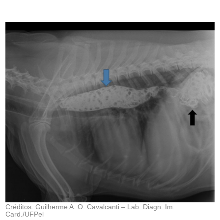
Créditos: Guilherme A. O. Cavalcanti – Lab. Diagn. Im.
Card./UFPel