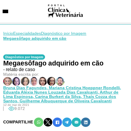
Início
Especialidades
Diagnóstico por Imagem
Megaesôfago adquirido em cão
SUGESTÕES DE BUSCA
Entidades
Diagnóstico por Imagem
Megaesôfago adquirido em cão
VetAgenda
Especialidades
- relato de caso
Matéria escrita por:
Bruna Dias Fagundes,
Mariana Cristina Hoeppner Rondelli,
Eduarda Aléxia Nunes Louzada Dias Cavalcanti,
Arthur de
Lima Espinosa,
Carina Burkert da Silva,
Thaís Cozza dos
Santos,
Guilherme Albuquerque de Oliveira Cavalcanti
12 de mar de 2021
9.072
COMPARTILHE