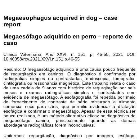
Megaesophagus acquired in dog – case
report
Megaesófago adquirido en perro – reporte de
caso
Clínica Veterinária, Ano XXVI, n. 151, p. 46-55, 2021 DOI:
10.46958/rcv.2021.XXVI.n.151.p.46-55
Resumo: O megaesôfago adquirido é uma causa pouco frequente
de regurgitação em caninos. O diagnóstico é confirmado por
radiografias simples ou contrastadas, endoscopia, tomografia,
cintilografia ou ressonância magnética. Este trabalho relata o caso
de uma cadela de 9 anos com histórico de regurgitação por seis
meses e exames radiográficos simples e contrastados sem
evidência de megaesôfago. A esofagografia foi repetida por meio
do fornecimento de contraste de bário misturado a alimento
comercial seco para cães, que permitiu evidenciar a dilatação
esofágica e confirmar o megaesôfago. Apesar de essa técnica ser
pouco realizada, é um método alternativo eficaz no diagnóstico de
megaesôfago canino, principalmente quando as demais
abordagens radiográficas forem inconclusivas.
Unitermos: regurgitação, diagnóstico por imagem, esôfago,