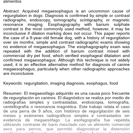
alimentos
Abstract: Acquired megaesophagus is an uncommon cause of
regurgitation in dogs. Diagnosis is confirmed by simple or contrast
radiographs, endoscopy, tomography, scintigraphy, or magnetic
resonance imaging. Esophagography with barium sulphate
contrast is the most commonly used method, however, it may be
inconclusive if dilation marking does not occur. This paper reports
the case of a 9-year-old female dog, with a history of regurgitation
over six months, simple and contrast radiographic exams showing
no evidence of megaesophagus. The esophagography exam was
repeated with the addition of barium contrast mixed with
commercial dry pet food, which verified esophageal dilatation and
confirmed megaesophagus. Although this technique is not widely
used, it is an effective alternative method for diagnosis of canine
megaesophagus, particularly when other radiographic approaches
are inconclusive.
Keywords: regurgitation, imaging diagnosis, esophagus, food
Resumen: El megaesófago adquirido es una causa poco frecuente
de regurgitación en caninos. El diagnóstico se realiza por medio de
radiografías simples y contrastadas, endoscopia, tomografía,
centellografía o resonancia magnética. Este trabajo relata el caso
de una perra de 9 años, con histórico de regurgitación de seis
meses y exámenes radiográficos simples e contrastados sin
evidencia de megaesófago. La esofagografía fue repetida
utilizando contraste de bario mezclado con un alimento comercial
seco para perros, que permitió diagnosticar la distensión