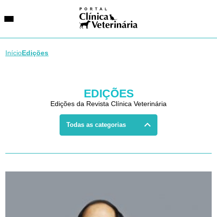
Início
Edições
SUGESTÕES DE BUSCA
EDIÇÕES
Entidades
VetAgenda
Edições da Revista Clínica Veterinária
Especialidades
Todas as categorias