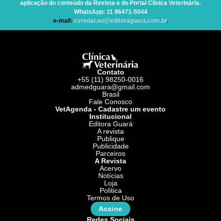
aplicação do conteúdo da Revista e do Portal Clínica Veterinária.
WhatsApp
: 11 96471-5044
e-mail:
cvredacao@editoraguara.com.br
.
Contato
+55 (11) 98250-0016
admedguara@gmail.com
Brasil
Fale Conosco
VetAgenda - Cadastre um evento
Institucional
Editora Guará
A revista
Publique
Publicidade
Parceiros
A Revista
Acervo
Notícias
Loja
Politica
Termos de Uso
Assine
Redes Sociais