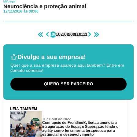
MVLegal
Neurociência e proteção animal
12/11/2016 às 08:00
106
107
108
109
110
111
Divulge a sua empresa!
Quer que a sua empresa apareça aqui também? Entre em
contato conosco!
QUERO SER PARCEIRO
LEIA TAMBÉM
11 de out de 2022
Com apoio de Frontline®, Ibetaa anuncia a
inauguração do Espaço Superação tendo o
agility como ferramenta terapêutica para
estimular o desenvolvimento