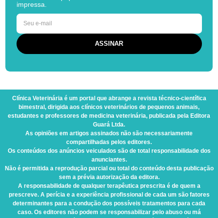
impressa.
Clínica Veterinária
é um portal que abrange a revista técnico-científica
bimestral, dirigida aos clínicos veterinários de pequenos animais,
estudantes e professores de medicina veterinária, publicada pela Editora
Guará Ltda.
As opiniões em artigos assinados não são necessariamente
compartilhadas pelos editores.
Os conteúdos dos anúncios veiculados são de total responsabilidade dos
anunciantes.
Não é permitida a reprodução parcial ou total do conteúdo desta publicação
sem a prévia autorização da editora.
A responsabilidade de qualquer terapêutica prescrita é de quem a
prescreve. A perícia e a experiência profissional de cada um são fatores
determinantes para a condução dos possíveis tratamentos para cada
caso. Os editores não podem se responsabilizar pelo abuso ou má