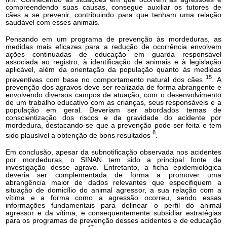
compreendendo suas causas, consegue auxiliar os tutores de
cães a se prevenir, contribuindo para que tenham uma relação
saudável com esses animais.
Pensando em um programa de prevenção às mordeduras, as
medidas mais eficazes para a redução de ocorrência envolvem
ações continuadas de educação em guarda responsável
associada ao registro, à identificação de animais e à legislação
aplicável, além da orientação da população quanto às medidas
15
preventivas com base no comportamento natural dos cães
. A
prevenção dos agravos deve ser realizada de forma abrangente e
envolvendo diversos campos de atuação, com o desenvolvimento
de um trabalho educativo com as crianças, seus responsáveis e a
população em geral. Deveriam ser abordados temas de
conscientização dos riscos e da gravidade do acidente por
mordedura, destacando-se que a prevenção pode ser feita e tem
8
sido plausível a obtenção de bons resultados
.
Em conclusão, apesar da subnotificação observada nos acidentes
por mordeduras, o SINAN tem sido a principal fonte de
investigação desse agravo. Entretanto, a ficha epidemiológica
deveria ser complementada de forma a promover uma
abrangência maior de dados relevantes que especifiquem a
situação de domicílio do animal agressor, a sua relação com a
vítima e a forma como a agressão ocorreu, sendo essas
informações fundamentais para delinear o perfil do animal
agressor e da vítima, e consequentemente subsidiar estratégias
para os programas de prevenção desses acidentes e de educação