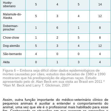
Husky-
5
4
5
14
siberiano
Malamute-do-
5
3
4
12
Alaska
Doberman-
1
6
1
8
pinscher
Chow-chow
1
2
5
8
Dog-alemão
5
3
4
12
São-bernardo
4
0
0
4
Akita
0
1
3
4
Figura 6 – Embora seja difícil obter dados epidemiológicos de
mortes causadas por cães, estudos das décadas de 1980 e 1990
mostraram que há predisposição de algumas raças. Estudo
apresentado pelo dr. Alan Beck em sua visita ao Brasil em 2011 *
*Alan M. Beck and Larry T. Glickman, 2007
Assim, outra função importante do médico-veterinário clínico de
pequenos animais é auxiliar a entender o comportamento do
animal, uma vez que ele é o profissional mais habilitado para esse
fim. Conhecendo as situações em que ocorrem as agressões e