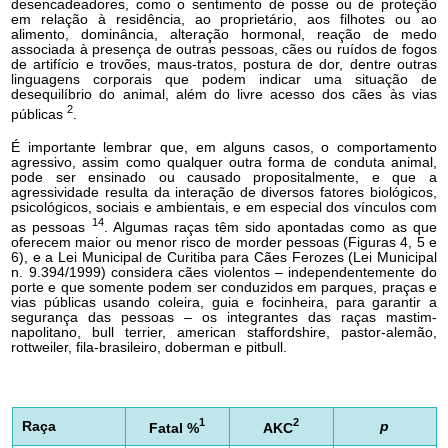
desencadeadores, como o sentimento de posse ou de proteção
em relação à residência, ao proprietário, aos filhotes ou ao
alimento, dominância, alteração hormonal, reação de medo
associada à presença de outras pessoas, cães ou ruídos de fogos
de artifício e trovões, maus-tratos, postura de dor, dentre outras
linguagens corporais que podem indicar uma situação de
desequilíbrio do animal, além do livre acesso dos cães às vias
2
públicas
.
É importante lembrar que, em alguns casos, o comportamento
agressivo, assim como qualquer outra forma de conduta animal,
pode ser ensinado ou causado propositalmente, e que a
agressividade resulta da interação de diversos fatores biológicos,
psicológicos, sociais e ambientais, e em especial dos vínculos com
14
as pessoas
. Algumas raças têm sido apontadas como as que
oferecem maior ou menor risco de morder pessoas (Figuras 4, 5 e
6), e a Lei Municipal de Curitiba para Cães Ferozes (Lei Municipal
n. 9.394/1999) considera cães violentos – independentemente do
porte e que somente podem ser conduzidos em parques, praças e
vias públicas usando coleira, guia e focinheira, para garantir a
segurança das pessoas – os integrantes das raças mastim-
napolitano, bull terrier, american staffordshire, pastor-alemão,
rottweiler, fila-brasileiro, doberman e pitbull.
1
2
Raça
p
Fatal %
AKC