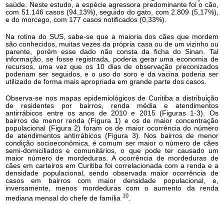
saúde. Neste estudo, a espécie agressora predominante foi o cão,
com 51.146 casos (94,13%), seguido do gato, com 2.809 (5,17%),
e do morcego, com 177 casos notificados (0,33%).
Na rotina do SUS, sabe-se que a maioria dos cães que mordem
são conhecidos, muitas vezes da própria casa ou de um vizinho ou
parente, porém esse dado não consta da ficha do Sinan. Tal
informação, se fosse registrada, poderia gerar uma economia de
recursos, uma vez que os 10 dias de observação preconizados
poderiam ser seguidos, e o uso do soro e da vacina poderia ser
utilizado de forma mais apropriada em grande parte dos casos.
Observa-se nos mapas epidemiológicos de Curitiba a distribuição
de residentes por bairros, renda média e atendimentos
antirrábicos entre os anos de 2010 e 2015 (Figuras 1-3). Os
bairros de menor renda (Figura 1) e os de maior concentração
populacional (Figura 2) foram os de maior ocorrência do número
de atendimentos antirrábicos (Figura 3). Nos bairros de menor
condição socioeconômica, é comum ser maior o número de cães
semi-domiciliados e comunitários, o que pode ter causado um
maior número de mordeduras. A ocorrência de mordeduras de
cães em carteiros em Curitiba foi correlacionada com a renda e a
densidade populacional, sendo observada maior ocorrência de
casos em bairros com maior densidade populacional, e,
inversamente, menos mordeduras com o aumento da renda
10
mediana mensal do chefe de família
.