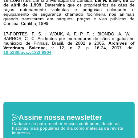
16-CURITIBA. Câmara Municipal de Curitiba.
Lei N. 9.394, de 15
de abril de 1.999
. Determina que os proprietários de cães de
raças notoriamente violentas e perigosas coloquem o
equipamento de segurança chamado focinheira nos animais
quando transitarem em parques, praças e vias públicas de
Curitiba. Curitiba, 1999.
17-FORTES, F. S. ; WOUK, A. F. P. F. ; BIONDO, A. W. ;
BARROS, C. C. Acidentes por mordeduras de cães e gatos no
município de Pinhais, Brasil, de 2002 a 2005.
Archives of
Veterinary Science
, v. 12, n. 2, p. 16-24, 2007. doi:
10.5380/avs.v12i2.9904
.
Assine nossa newsletter
Cadastre-se para receber nossos conteúdos, desde as
histórias mais populares do dia como matérias da revista
impressa.