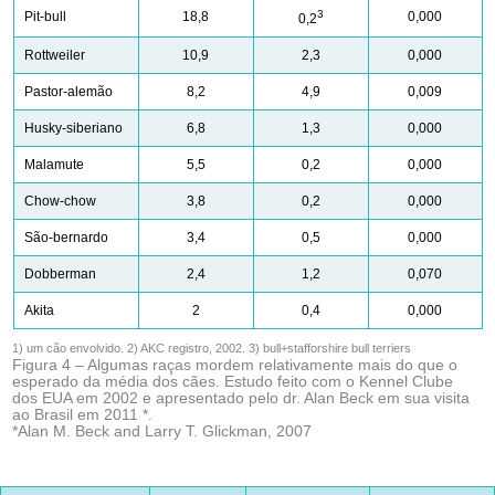
3
Pit-bull
18,8
0,000
0,2
Rottweiler
10,9
2,3
0,000
Pastor-alemão
8,2
4,9
0,009
Husky-siberiano
6,8
1,3
0,000
Malamute
5,5
0,2
0,000
Chow-chow
3,8
0,2
0,000
São-bernardo
3,4
0,5
0,000
Dobberman
2,4
1,2
0,070
Akita
2
0,4
0,000
1) um cão envolvido. 2) AKC registro, 2002. 3) bull+stafforshire bull terriers
Figura 4 – Algumas raças mordem relativamente mais do que o
esperado da média dos cães. Estudo feito com o Kennel Clube
dos EUA em 2002 e apresentado pelo dr. Alan Beck em sua visita
ao Brasil em 2011 *.
*Alan M. Beck and Larry T. Glickman, 2007