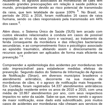
Atualmente, os agravos associados às mordeduras de cães têm
causado grandes preocupações em relação à saúde pública no
mundo, principalmente devido ao risco potencial de transmissão
5
da raiva, que tem letalidade de quase 100%
. No Brasil, no
período de 2011 a 2016, foram notificados 16 casos de raiva
humana, sendo os cães responsáveis pela transmissão em 44%
6
dos casos
.
Além disso, o Sistema Único de Saúde (SUS) tem arcado com
custos elevados relacionados à conduta em casos de possível
exposição ao vírus da raiva (soro e vacinas), ao tratamento da
ferida consequente da mordedura e das infecções bacterianas
secundárias, e ao comprometimento físico e psicológico associado
ao episódio traumático, afetando assim o direcionamento de
recursos que poderiam ser aplicados de forma mais eficiente na
7-9
prevenção
.
Compreender a epidemiologia dos acidentes por mordeduras tem
sido imprescindível para estabelecer medidas efetivas de
prevenção. Segundo dados do Sistema de Informação de Agravos
de Notificação (Sinan), em diversos municípios brasileiros o
atendimento antirrábico, decorrente na sua maioria de
mordeduras de cães, é o agravo de notificação mais frequente.
Em Curitiba, foram registrados 54.337 atendimentos antirrábicos
na população residente entre os anos de 2010 e 2015, com uma
média de 10.867 atendimentos por ano, com seus respectivos
impactos no setor da saúde. Sabe-se que, mesmo sendo o agravo
de maior notificação, esse dado está subnotificado, pois muitos
casos de acidentes por mordeduras não chegam aos serviços de