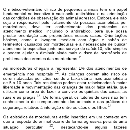
O médico-veterinário clínico de pequenos animais tem um papel
fundamental no incentivo à vacinação antirrábica e na orientação
das condições de observação do animal agressor. Embora ele não
seja o responsável pelo tratamento de pessoas acometidas por
mordeduras, deve ter conhecimento dos protocolos de
atendimento médico, incluindo o antirrábico, para que possa
prestar orientação aos proprietários nesses casos. Orientações
básicas, como a lavagem imediata com água e sabão de
ferimentos causados por mordeduras e a necessidade de buscar
atendimento específico junto aos serviço de saúde
10
, são simples
e podem ajudar a diminuir ainda mais o risco de ocorrência de
1
1
problemas decorrentes das mordeduras
.
As mordeduras chegam a representar 1% dos atendimentos de
12
emergência nos hospitais
. As crianças correm alto risco de
serem atacadas por cães, sendo a faixa etária mais acometida a
de 5 a 10 anos. Tais resultados podem estar relacionados à maior
liberdade e movimentação das crianças de maior faixa etária, que
utilizam como área de lazer e convívio os quintais das casas, as
13
ruas e as praças
. De forma geral, os tutores de cães não têm
conhecimento do comportamento dos animais e das práticas de
14
segurança relativas à interação entre os cães e os filhos
.
Os episódios de mordeduras estão inseridos em um contexto em
que a resposta do animal ocorre de forma agressiva perante uma
12
situação particular
, destacando-se alguns fatores