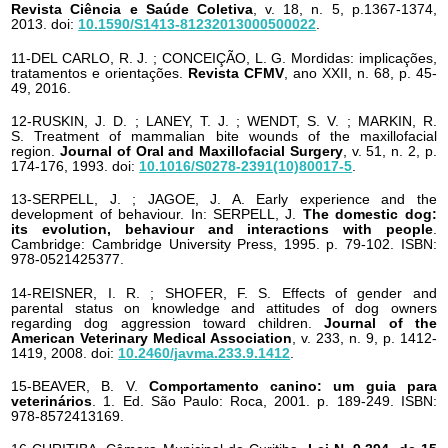
Revista Ciência e Saúde Coletiva
, v. 18, n. 5, p.1367-1374,
2013. doi:
10.1590/S1413-81232013000500022
.
11-DEL CARLO, R. J. ; CONCEIÇÃO, L. G. Mordidas: implicações,
tratamentos e orientações.
Revista CFMV
, ano XXII, n. 68, p. 45-
49, 2016.
12-RUSKIN, J. D. ; LANEY, T. J. ; WENDT, S. V. ; MARKIN, R.
S. Treatment of mammalian bite wounds of the maxillofacial
region.
Journal of Oral and Maxillofacial Surgery
, v. 51, n. 2, p.
174-176, 1993. doi:
10.1016/S0278-2391(10)80017-5
.
13-SERPELL, J. ; JAGOE, J. A. Early experience and the
development of behaviour. In: SERPELL, J.
The domestic dog:
its evolution, behaviour and interactions with people
.
Cambridge: Cambridge University Press, 1995. p. 79-102. ISBN:
978-0521425377.
14-REISNER, I. R. ; SHOFER, F. S. Effects of gender and
parental status on knowledge and attitudes of dog owners
regarding dog aggression toward children.
Journal of the
American Veterinary Medical Association
, v. 233, n. 9, p. 1412-
1419, 2008. doi:
10.2460/javma.233.9.1412
.
15-BEAVER, B. V.
Comportamento canino: um guia para
veterinários
. 1. Ed. São Paulo: Roca, 2001. p. 189-249. ISBN:
978-8572413169.