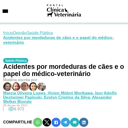
Início
Opinião
Saúde Pública
Acidentes por mordeduras de cães e o papel do médico-
veterinário
SUGESTÕES DE BUSCA
Entidades
Saúde Pública
VetAgenda
Acidentes por mordeduras de cães e o
Especialidades
papel do médico-veterinário
Matéria escrita por:
Marcia Oliveira Lopes,
Vivien Midori Morikawa,
Igor Adolfo
Dexheimer Paploski,
Evelyn Cristine da Silva,
Alexander
Welker Biondo
25 de jan de 2017
6.972
COMPARTILHE