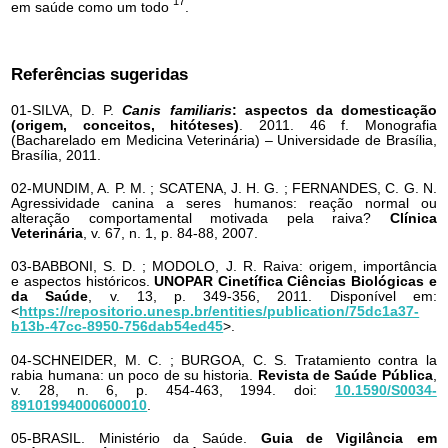
17
em saúde como um todo
.
Referências sugeridas
01-SILVA, D. P.
Canis familiaris
: aspectos da domesticação
(origem, conceitos, hitóteses)
. 2011. 46 f. Monografia
(Bacharelado em Medicina Veterinária) – Universidade de Brasília,
Brasília, 2011.
02-MUNDIM, A. P. M. ; SCATENA, J. H. G. ; FERNANDES, C. G. N.
Agressividade canina a seres humanos: reação normal ou
alteração comportamental motivada pela raiva?
Clínica
Veterinária
, v. 67, n. 1, p. 84-88, 2007.
03-BABBONI, S. D. ; MODOLO, J. R. Raiva: origem, importância
e aspectos históricos.
UNOPAR Cinetífica Ciências Biológicas e
da Saúde
, v. 13, p. 349-356, 2011. Disponível em:
<
https://repositorio.unesp.br/entities/publication/75dc1a37-
b13b-47cc-8950-756dab54ed45
>.
04-SCHNEIDER, M. C. ; BURGOA, C. S. Tratamiento contra la
rabia humana: un poco de su historia.
Revista de Saúde Pública
,
v. 28, n. 6, p. 454-463, 1994. doi:
10.1590/S0034-
89101994000600010
.
05-BRASIL. Ministério da Saúde.
Guia de Vigilância em