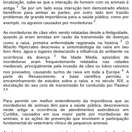
localização, sabe-se que a interação do homem com os animais é
1
antiga
. Se por um lado essa interação tem demostrado efeitos
benéficos para ambas as partes, por outro lado tem trazido
problemas de grande importância para a saúde pública, como por
2
exemplo, os agravos causados por mordeduras
.
As mordeduras de cães vêm sendo relatadas desde a Antiguidade,
quando já eram temidas em razão da transmissão de doenças
3
como a raiva, primeira enfermidade registrada na história
. O
filósofo Hipócrates descreveu a sintomatologia da raiva em seu
livro
Ares, água e lugares
destacando a influência do ambiente na
3
ocorrência da doença
. Na Idade Média, episódios de
mordeduras eram frequentemente relatados nas cidades
medievais, principalmente pela invasão de cães ou lobos raivosos
4
nos povoados, causando surtos de raiva em toda a Europa
. A
partir do Renascimento, a base científica permitiu o
encaminhamento de estudos sobre a raiva, e no século XIX, a
elucidação do seu ciclo de transmissão foi conduzida por Pasteur
3,4
.
Para permitir um melhor entendimento da importância que as
mordeduras de animais têm para a saúde pública, descrevemos
neste artigo a ocorrência de atendimentos antirrábicos em
Curitiba, causados em sua maior parte por mordeduras de
animais, e as ações de prevenção que envolvem a participação
fundamental do veterinário clínico de pequenos animais.