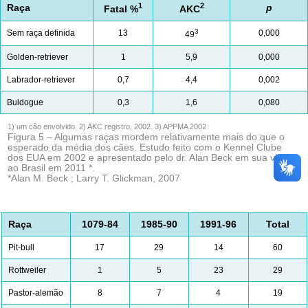
1
2
Raça
p
Fatal %
AKC
3
Sem raça definida
13
0,000
49
Golden-retriever
1
5,9
0,000
Labrador-retriever
0,7
4,4
0,002
Buldogue
0,3
1,6
0,080
1) um cão envolvido. 2) AKC registro, 2002. 3) APPMA 2002
Figura 5 – Algumas raças mordem relativamente mais do que o
esperado da média dos cães. Estudo feito com o Kennel Clube
dos EUA em 2002 e apresentado pelo dr. Alan Beck em sua visita
ao Brasil em 2011 *.
*Alan M. Beck ; Larry T. Glickman, 2007
Raça
1079-84
1985-90
1991-96
Total
Pit-bull
17
29
14
60
Rottweiler
1
5
23
29
Pastor-alemão
8
7
4
19