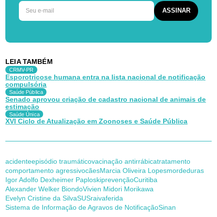
LEIA TAMBÉM
CRMV-PR
Esporotricose humana entra na lista nacional de notificação
compulsória
Saúde Pública
Senado aprovou criação de cadastro nacional de animais de
estimação
Saúde Única
XVI Ciclo de Atualização em Zoonoses e Saúde Pública
acidente
episódio traumático
vacinação antirrábica
tratamento
comportamento agressivo
cães
Marcia Oliveira Lopes
mordeduras
Igor Adolfo Dexheimer Paploski
prevenção
Curitiba
Alexander Welker Biondo
Vivien Midori Morikawa
Evelyn Cristine da Silva
SUS
raiva
ferida
Sistema de Informação de Agravos de Notificação
Sinan