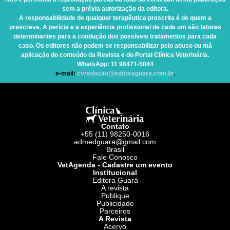
sem a prévia autorização da editora.
A responsabilidade de qualquer terapêutica prescrita é de quem a
prescreve. A perícia e a experiência profissional de cada um são fatores
determinantes para a condução dos possíveis tratamentos para cada
caso. Os editores não podem se responsabilizar pelo abuso ou má
aplicação do conteúdo da Revista e do Portal Clínica Veterinária.
WhatsApp
: 11 96471-5044
e-mail:
cvredacao@editoraguara.com.br
.
Contato
+55 (11) 98250-0016
admedguara@gmail.com
Brasil
Fale Conosco
VetAgenda - Cadastre um evento
Institucional
Editora Guará
A revista
Publique
Publicidade
Parceiros
A Revista
Acervo