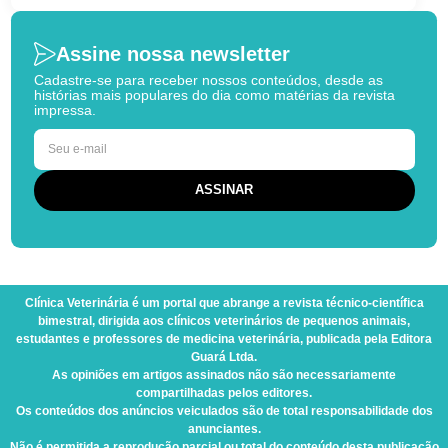
Assine nossa newsletter
Cadastre-se para receber nossos conteúdos, desde as
histórias mais populares do dia como matérias da revista
impressa.
Clínica Veterinária
é um portal que abrange a revista técnico-científica
bimestral, dirigida aos clínicos veterinários de pequenos animais,
estudantes e professores de medicina veterinária, publicada pela Editora
Guará Ltda.
As opiniões em artigos assinados não são necessariamente
compartilhadas pelos editores.
Os conteúdos dos anúncios veiculados são de total responsabilidade dos
anunciantes.
Não é permitida a reprodução parcial ou total do conteúdo desta publicação