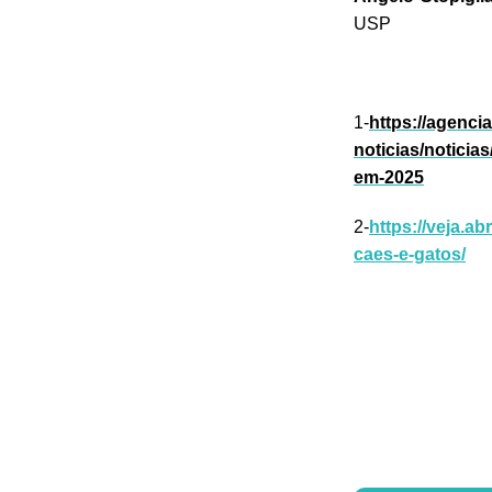
USP
1-
https://agenci
noticias/notici
em-2025
2-
https://veja.a
caes-e-gatos/