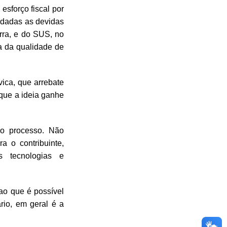
sforço fiscal por
ardadas as devidas
rra, e do SUS, no
a da qualidade de
ica, que arrebate
 que a ideia ganhe
 o processo. Não
 o contribuinte,
s tecnologias e
ao que é possível
rio, em geral é a