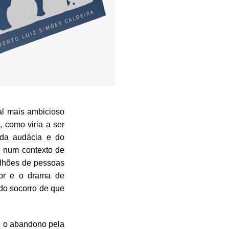
al mais ambicioso
 como viria a ser
 da audácia e do
u num contexto de
ilhões de pessoas
dor e o drama de
 do socorro de que
do o abandono pela