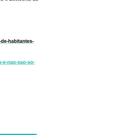
-de-habitantes-
s-e-nao-sao-so-