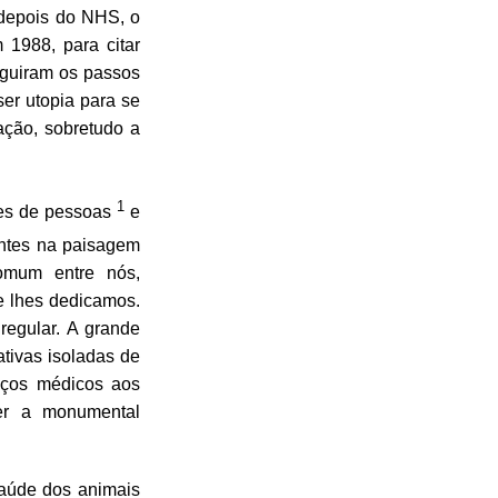
 depois do NHS, o
 1988, para citar
eguiram os passos
er utopia para se
ação, sobretudo a
1
ões de pessoas
e
entes na paisagem
omum entre nós,
e lhes dedicamos.
regular. A grande
ativas isoladas de
iços médicos aos
der a monumental
aúde dos animais