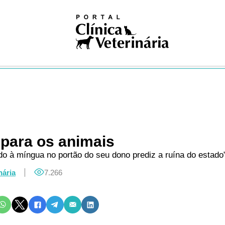
iosas
ivismo
na nuclear
ogia
gia
logia
ologia
gia
dia
ia clínica
ologia
para os animais
ução
 à míngua no portão do seu dono prediz a ruína do estado”
Pública
Única
nária
7.266
ogia
res
logia
ses