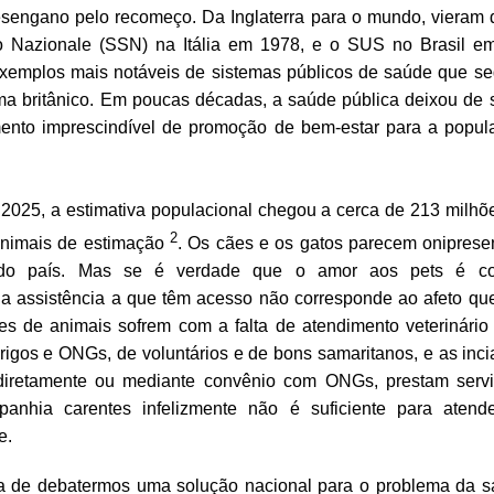
sengano pelo recomeço. Da Inglaterra para o mundo, vieram
io Nazionale (SSN) na Itália em 1978, e o SUS no Brasil em
xemplos mais notáveis de sistemas públicos de saúde que s
ema britânico. Em poucas décadas, a saúde pública deixou de s
mento imprescindível de promoção de bem-estar para a popul
 2025, a estimativa populacional chegou a cerca de 213 milh
2
animais de estimação
. Os cães e os gatos parecem onipres
do país. Mas se é verdade que o amor aos pets é c
a assistência a que têm acesso não corresponde ao afeto qu
ões de animais sofrem com a falta de atendimento veterinário 
igos e ONGs, de voluntários e de bons samaritanos, e as inci
, diretamente ou mediante convênio com ONGs, prestam serv
anhia carentes infelizmente não é suficiente para aten
e.
a de debatermos uma solução nacional para o problema da s