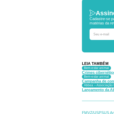
Assin
Cadastre-se p
matérias da re
LEIA TAMBÉM
Bem-estar animal
Crimes cibernétic
Bem-estar animal
Campanha de consc
Abbea – Associação B
Lançamento da Ab
FMVZ/USP
SUS An