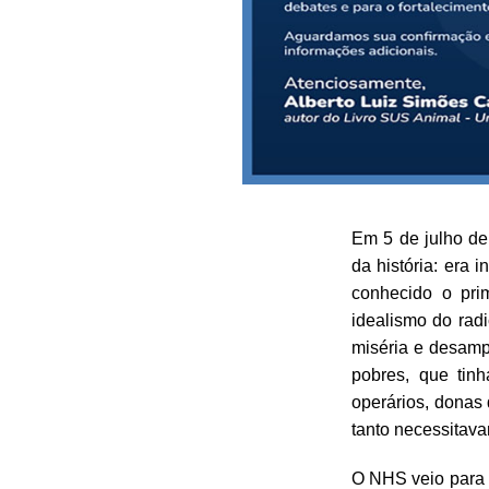
Em 5 de julho de
da história: era
conhecido o pri
idealismo do rad
miséria e desamp
pobres, que tin
operários, donas 
tanto necessitav
O NHS veio para t