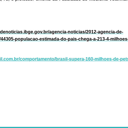
adenoticias.ibge.gov.br/agencia-noticias/2012-agencia-de-
as/44305-populacao-estimada-do-pais-chega-a-213-4-milhoes
bril.com.br/comportamento/brasil-supera-160-milhoes-de-pet