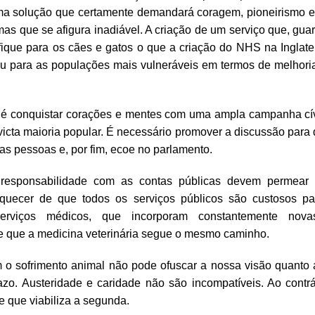
ma solução que certamente demandará coragem, pioneirismo e e
mas que se afigura inadiável. A criação de um serviço que, gu
ifique para os cães e gatos o que a criação do NHS na Inglate
tou para as populações mais vulneráveis em termos de melhori
 é conquistar corações e mentes com uma ampla campanha cív
icta maioria popular. É necessário promover a discussão para
 as pessoas e, por fim, ecoe no parlamento.
responsabilidade com as contas públicas devem permear
uecer de que todos os serviços públicos são custosos para
erviços médicos, que incorporam constantemente nova
e que a medicina veterinária segue o mesmo caminho.
o sofrimento animal não pode ofuscar a nossa visão quanto 
razo. Austeridade e caridade não são incompatíveis. Ao contrá
e que viabiliza a segunda.