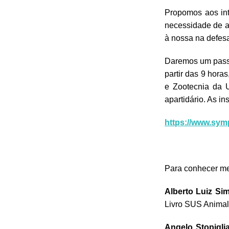
Propomos aos int
necessidade de a
à nossa na defes
Daremos um passo
partir das 9 hor
e Zootecnia da 
apartidário. As in
https://www.sym
Para conhecer mel
Alberto Luiz Si
Livro SUS Animal
Angelo Stopigli