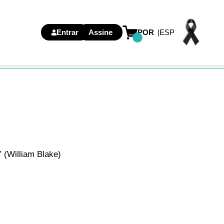
Entrar
Assine
POR
ESP
 (William Blake)