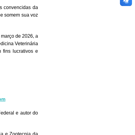
as convencidas da
que somem sua voz
 março de 2026, a
icina Veterinária
ins lucrativos e
om
Federal e autor do
ia e Zootecnia da