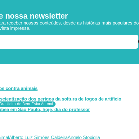
e nossa newsletter
ara receber nossos conteúdos, desde as histórias mais populares d
vista impressa.
os contra animais
ientização dos perigos da soltura de fogos de artifício
rasileira de Bem-Estar Animal
bea em São Paulo, hoje, dia do professor
imal
Alberto Luiz Simões Caldeira
Angelo Stopiglia