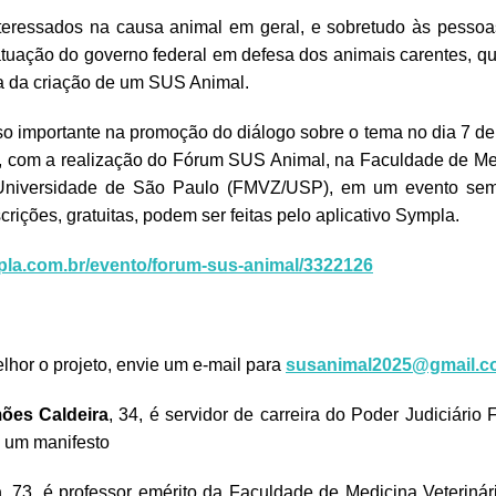
eressados na causa animal em geral, e sobretudo às pesso
tuação do governo federal em defesa dos animais carentes, 
a da criação de um SUS Animal.
 importante na promoção do diálogo sobre o tema no dia 7 de
as, com a realização do Fórum SUS Animal, na Faculdade de Med
Universidade de São Paulo (FMVZ/USP), em um evento sem f
scrições, gratuitas, podem ser feitas pelo aplicativo Sympla.
pla.com.br/evento/forum-sus-animal/3322126
hor o projeto, envie um e-mail para
susanimal2025@gmail.c
mões Caldeira
, 34, é servidor de carreira do Poder Judiciário 
 um manifesto
a
, 73, é professor emérito da Faculdade de Medicina Veterinár