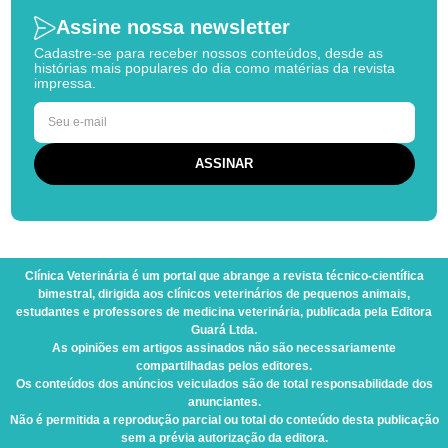
Assine nossa newsletter
Cadastre-se para receber nossos conteúdos, desde as
histórias mais populares do dia como matérias da revista
impressa.
Clínica Veterinária
é um portal que abrange a revista técnico-científica
bimestral, dirigida aos clínicos veterinários de pequenos animais,
estudantes e professores de medicina veterinária, publicada pela Editora
Guará Ltda.
As opiniões em artigos assinados não são necessariamente
compartilhadas pelos editores.
Os conteúdos dos anúncios veiculados são de total responsabilidade dos
anunciantes.
Não é permitida a reprodução parcial ou total do conteúdo desta publicação
sem a prévia autorização da editora.