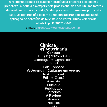
A responsabilidade de qualquer terapêutica prescrita é de quem a
prescreve. A perícia e a experiência profissional de cada um são fatores
determinantes para a condução dos possíveis tratamentos para cada
caso. Os editores não podem se responsabilizar pelo abuso ou má
aplicação do conteúdo da Revista e do Portal Clínica Veterinária.
WhatsApp
: 11 96471-5044
e-mail:
cvredacao@editoraguara.com.br
.
Contato
+55 (11) 98250-0016
admedguara@gmail.com
Brasil
Fale Conosco
VetAgenda - Cadastre um evento
Institucional
Editora Guará
A revista
Publique
Publicidade
Parceiros
A Revista
Acervo
Notícias
Loja