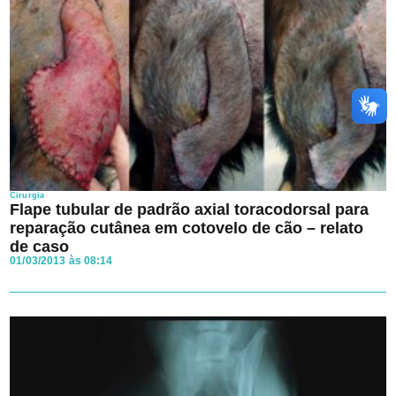
Cirurgia
Flape tubular de padrão axial toracodorsal para
reparação cutânea em cotovelo de cão – relato
de caso
01/03/2013 às 08:14
Ao avançar aceito os
Termos e Condições
e a
Política de
Privacidade
da Clínica veterinária.