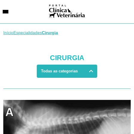
Início
Especialidades
Cirurgia
SUGESTÕES DE BUSCA
CIRURGIA
Entidades
VetAgenda
Especialidades
Todas as categorias