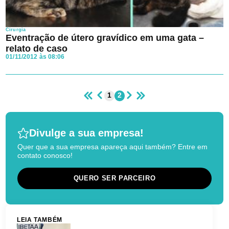
Cirurgia
Eventração de útero gravídico em uma gata –
relato de caso
01/11/2012 às 08:06
1
2
Divulge a sua empresa!
Quer que a sua empresa apareça aqui também? Entre em
contato conosco!
QUERO SER PARCEIRO
LEIA TAMBÉM