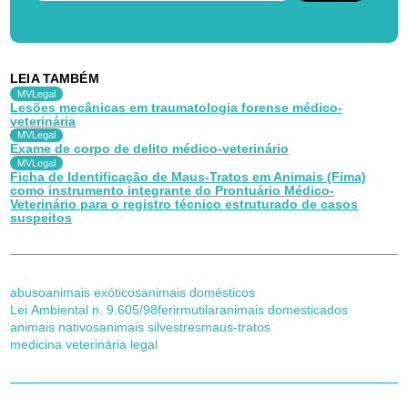
LEIA TAMBÉM
MVLegal
Lesões mecânicas em traumatologia forense médico-
veterinária
MVLegal
Exame de corpo de delito médico-veterinário
MVLegal
Ficha de Identificação de Maus-Tratos em Animais (Fima)
como instrumento integrante do Prontuário Médico-
Veterinário para o registro técnico estruturado de casos
suspeitos
abuso
animais exóticos
animais domésticos
Lei Ambiental n. 9.605/98
ferir
mutilar
animais domesticados
animais nativos
animais silvestres
maus-tratos
medicina veterinária legal