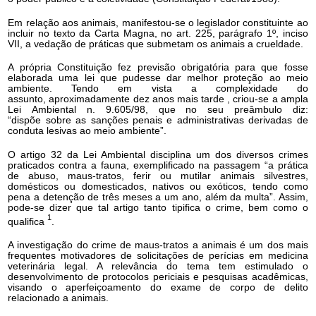
Em relação aos animais, manifestou-se o legislador constituinte ao
incluir no texto da Carta Magna, no art. 225, parágrafo 1º, inciso
VII, a vedação de práticas que submetam os animais a crueldade.
A própria Constituição fez previsão obrigatória para que fosse
elaborada uma lei que pudesse dar melhor proteção ao meio
ambiente. Tendo em vista a complexidade do
assunto, aproximadamente dez anos mais tarde , criou-se a ampla
Lei Ambiental n. 9.605/98, que no seu preâmbulo diz:
“dispõe sobre as sanções penais e administrativas derivadas de
conduta lesivas ao meio ambiente”.
O artigo 32 da Lei Ambiental disciplina um dos diversos crimes
praticados contra a fauna, exemplificado na passagem “a prática
de abuso, maus-tratos, ferir ou mutilar animais silvestres,
domésticos ou domesticados, nativos ou exóticos, tendo como
pena a detenção de três meses a um ano, além da multa”. Assim,
pode-se dizer que tal artigo tanto tipifica o crime, bem como o
1
qualifica
.
A investigação do crime de maus-tratos a animais é um dos mais
frequentes motivadores de solicitações de perícias em medicina
veterinária legal. A relevância do tema tem estimulado o
desenvolvimento de protocolos periciais e pesquisas acadêmicas,
visando o aperfeiçoamento do exame de corpo de delito
relacionado a animais.