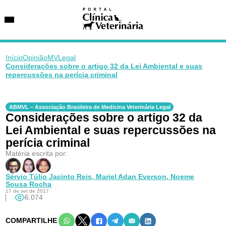
Início
Opinião
MVLegal
Considerações sobre o artigo 32 da Lei Ambiental e suas
repercussões na perícia criminal
SUGESTÕES DE BUSCA
Entidades
ABMVL – Associação Brasileira de Medicina Veterinária Legal
VetAgenda
Considerações sobre o artigo 32 da
Especialidades
Lei Ambiental e suas repercussões na
perícia criminal
Matéria escrita por:
Sérvio Túlio Jacinto Reis,
Mariel Adan Everson,
Noeme
Sousa Rocha
17 de set de 2017
6.074
COMPARTILHE