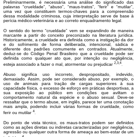
Preliminarmente, é necessária uma análise do significado das
palavras “crueldade”, “abuso”, “maus-tratos”, “ferir” e “mutilar”,
uma vez que constituem termos-chaves para a compreensão
dessa modalidade criminosa, cuja interpretação serve de base à
perícia médico-veterinária e ao correto enquadramento legal.
O sentido do termo “crueldade” vem se expandindo de maneira
marcante a partir do conceito preconizado na literatura jurídica.
Historicamente, a crueldade era definida como a instigação da dor
e do sofrimento de forma deliberada, intencional, sádica e
diferente dos padrões comumente en contrados. Atualmente,
deduz-se do Código Penal Brasileiro que a crueldade pode ser
definida como qualquer ato que, por intenção ou negligência,
2,3,4
esteja associado a fazer o mal, atormentar ou prejudicar
.
Abuso significa uso incorreto, despropositado, indevido,
demasiado. Assim, pode ser considerado abuso, por exemplo, o
uso de animais para tração de cargas superiores à sua
capacidade física, o excesso de esforço em práticas desportivas, a
sua exposição ao público em condições que aviltam o
comportamento natural da espécie e o abuso sexual. Deve-se
ressaltar que o termo abuse, em inglês, parece ter uma conotação
mais ampla, podendo incluir várias formas de crueldade, como
4
ferir ou mutilar
.
Do ponto de vista técnico, os maus-tratos podem ser definidos
como as ações diretas ou indiretas caracterizadas por negligência,
agressão ou qualquer outra forma de ameaça ao bem-estar de um
4