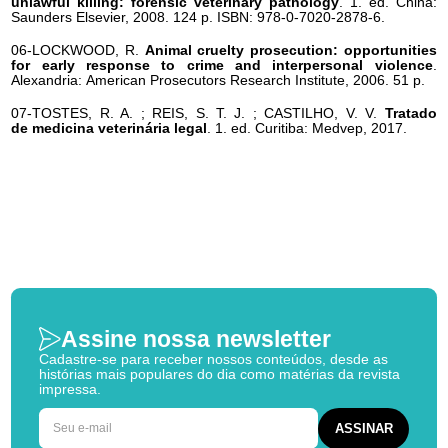
unlawful killing: forensic veterinary pathology
. 1. ed. China:
Saunders Elsevier, 2008. 124 p. ISBN: 978-0-7020-2878-6.
06-LOCKWOOD, R.
Animal cruelty prosecution: opportunities
for early response to crime and interpersonal violence
.
Alexandria: American Prosecutors Research Institute, 2006. 51 p.
07-TOSTES, R. A. ; REIS, S. T. J. ; CASTILHO, V. V.
Tratado
de medicina veterinária legal
. 1. ed. Curitiba: Medvep, 2017.
Assine nossa newsletter
Cadastre-se para receber nossos conteúdos, desde as
histórias mais populares do dia como matérias da revista
impressa.