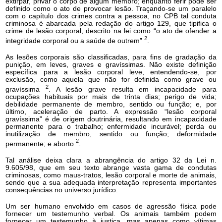
extirpar, privar o corpo de algum membro; enquanto ferir pode ser
definido como o ato de provocar lesão. Traçando-se um paralelo
com o capítulo dos crimes contra a pessoa, no CPB tal conduta
criminosa é abarcada pela redação do artigo 129, que tipifica o
crime de lesão corporal, descrito na lei como “o ato de ofender a
2
integridade corporal ou a saúde de outrem”
.
As lesões corporais são classificadas, para fins de gradação da
punição, em leves, graves e gravíssimas. Não existe definição
específica para a lesão corporal leve, entendendo-se, por
exclusão, como aquela que não for definida como grave ou
2
gravíssima
. A lesão grave resulta em incapacidade para
ocupações habituais por mais de trinta dias; perigo de vida;
debilidade permanente de membro, sentido ou função; e, por
último, aceleração de parto. A expressão “lesão corporal
gravíssima” é de origem doutrinária, resultando em incapacidade
permanente para o trabalho; enfermidade incurável; perda ou
inutilização de membro, sentido ou função; deformidade
2
permanente; e aborto
.
Tal análise deixa clara a abrangência do artigo 32 da Lei n.
9.605/98, que em seu texto abrange vasta gama de condutas
criminosas, como maus-tratos, lesão corporal e morte de animais,
sendo que a sua adequada interpretação representa importantes
consequências no universo jurídico.
Um ser humano envolvido em casos de agressão física pode
fornecer um testemunho verbal. Os animais também podem
fornecer um testemunho à justiça, mas apenas como vítimas