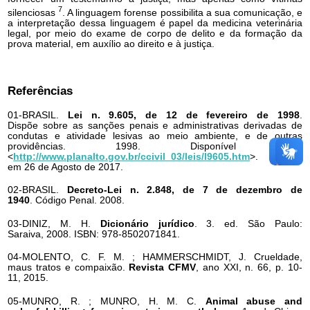
7
silenciosas
. A linguagem forense possibilita a sua comunicação, e
a interpretação dessa linguagem é papel da medicina veterinária
legal, por meio do exame de corpo de delito e da formação da
prova material, em auxílio ao direito e à justiça.
Referências
01-BRASIL.
Lei n. 9.605, de 12 de fevereiro de 1998
.
Dispõe sobre as sanções penais e administrativas derivadas de
condutas e atividade lesivas ao meio ambiente, e de outras
providências. 1998. Disponível em:
<
http://www.planalto.gov.br/ccivil_03/leis/l9605.htm
>. Acesso
em 26 de Agosto de 2017.
02-BRASIL.
Decreto-Lei n. 2.848, de 7 de dezembro de
1940
. Código Penal. 2008.
03-DINIZ, M. H.
Dicionário jurídico
. 3. ed. São Paulo:
Saraiva, 2008. ISBN: 978-8502071841.
04-MOLENTO, C. F. M. ; HAMMERSCHMIDT, J. Crueldade,
maus tratos e compaixão.
Revista CFMV
, ano XXI, n. 66, p. 10-
11, 2015.
05-MUNRO, R. ; MUNRO, H. M. C.
Animal abuse and