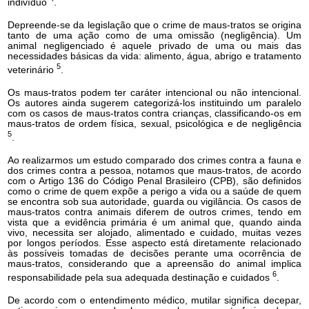
indivíduo
.
Depreende-se da legislação que o crime de maus-tratos se origina
tanto de uma ação como de uma omissão (negligência). Um
animal negligenciado é aquele privado de uma ou mais das
necessidades básicas da vida: alimento, água, abrigo e tratamento
5
veterinário
.
Os maus-tratos podem ter caráter intencional ou não intencional.
Os autores ainda sugerem categorizá-los instituindo um paralelo
com os casos de maus-tratos contra crianças, classificando-os em
maus-tratos de ordem física, sexual, psicológica e de negligência
5
.
Ao realizarmos um estudo comparado dos crimes contra a fauna e
dos crimes contra a pessoa, notamos que maus-tratos, de acordo
com o Artigo 136 do Código Penal Brasileiro (CPB), são definidos
como o crime de quem expõe a perigo a vida ou a saúde de quem
se encontra sob sua autoridade, guarda ou vigilância. Os casos de
maus-tratos contra animais diferem de outros crimes, tendo em
vista que a evidência primária é um animal que, quando ainda
vivo, necessita ser alojado, alimentado e cuidado, muitas vezes
por longos períodos. Esse aspecto está diretamente relacionado
às possíveis tomadas de decisões perante uma ocorrência de
maus-tratos, considerando que a apreensão do animal implica
6
responsabilidade pela sua adequada destinação e cuidados
.
De acordo com o entendimento médico, mutilar significa decepar,