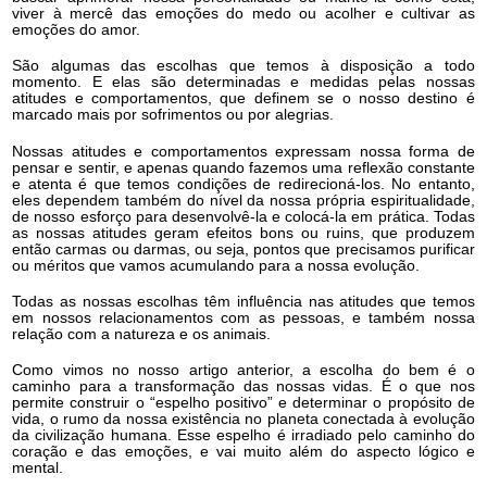
viver à mercê das emoções do medo ou acolher e cultivar as
emoções do amor.
São algumas das escolhas que temos à disposição a todo
momento. E elas são determinadas e medidas pelas nossas
atitudes e comportamentos, que definem se o nosso destino é
marcado mais por sofrimentos ou por alegrias.
Nossas atitudes e comportamentos expressam nossa forma de
pensar e sentir, e apenas quando fazemos uma reflexão constante
e atenta é que temos condições de redirecioná-los. No entanto,
eles dependem também do nível da nossa própria espiritualidade,
de nosso esforço para desenvolvê-la e colocá-la em prática. Todas
as nossas atitudes geram efeitos bons ou ruins, que produzem
então carmas ou darmas, ou seja, pontos que precisamos purificar
ou méritos que vamos acumulando para a nossa evolução.
Todas as nossas escolhas têm influência nas atitudes que temos
em nossos relacionamentos com as pessoas, e também nossa
relação com a natureza e os animais.
Como vimos no nosso artigo anterior, a escolha do bem é o
caminho para a transformação das nossas vidas. É o que nos
permite construir o “espelho positivo” e determinar o propósito de
vida, o rumo da nossa existência no planeta conectada à evolução
da civilização humana. Esse espelho é irradiado pelo caminho do
coração e das emoções, e vai muito além do aspecto lógico e
mental.