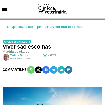
Início
Opinião
Gestão espiritualista
Viver são escolhas
SUGESTÕES DE BUSCA
Gestão espiritualista
Viver são escolhas
Entidades
VetAgenda
Matéria escrita por:
Especialidades
Celso Morishita
7.623
23 de mar de 2026
COMPARTILHE