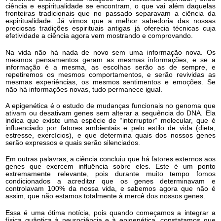
ciência e espiritualidade se encontram, o que vai além daquelas
fronteiras tradicionais que no passado separavam a ciência da
espiritualidade. Já vimos que a melhor sabedoria das nossas
preciosas tradições espirituais antigas já oferecia técnicas cuja
efetividade a ciência agora vem mostrando e comprovando.
Na vida não há nada de novo sem uma informação nova. Os
mesmos pensamentos geram as mesmas informações, e se a
informação é a mesma, as escolhas serão as de sempre, e
repetiremos os mesmos comportamentos, e serão revividas as
mesmas experiências, os mesmos sentimentos e emoções. Se
não há informações novas, tudo permanece igual.
A epigenética é o estudo de mudanças funcionais no genoma que
ativam ou desativam genes sem alterar a sequência do DNA. Ela
indica que existe uma espécie de “interruptor” molecular, que é
influenciado por fatores ambientais e pelo estilo de vida (dieta,
estresse, exercícios), e que determina quais dos nossos genes
serão expressos e quais serão silenciados.
Em outras palavras, a ciência concluiu que há fatores externos aos
genes que exercem influência sobre eles. Este é um ponto
extremamente relevante, pois durante muito tempo fomos
condicionados a acreditar que os genes determinavam e
controlavam 100% da nossa vida, e sabemos agora que não é
assim, que não estamos totalmente à mercê dos nossos genes.
Essa é uma ótima notícia, pois quando começamos a integrar a
física quântica à neurociência e à epigenética, constatamos que