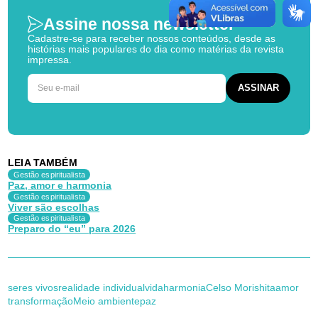
Assine nossa newsletter
Cadastre-se para receber nossos conteúdos, desde as
histórias mais populares do dia como matérias da revista
impressa.
LEIA TAMBÉM
Gestão espiritualista
Paz, amor e harmonia
Gestão espiritualista
Viver são escolhas
Gestão espiritualista
Preparo do “eu” para 2026
seres vivos
realidade individual
vida
harmonia
Celso Morishita
amor
transformação
Meio ambiente
paz