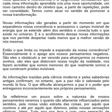
cada nova informação aprendida cria uma nova oportunidade, um
novo caminho dentro do cérebro que, a partir de repetições, pode
ser consolidado. Temos como atuar no sentido de promover a
nossa transformação.
Novas informações são geradas a partir do momento em que
expandimos nossa consciência e acessamos o campo invisível de
energia que se estende além dos sentidos e conecta tudo o que
existe no universo. E é o acolhimento dessas novas informações
que nos permite despertar nada menos que a melhor versão de
nós mesmos.
Então o que limita ou impede a expansão da nossa consciência?
Essencialmente é o apego aos nossos pensamentos negativos.
São eles o obstáculo a ser vencido para alcançarmos os maiores
sonhos, são eles que distorcem nossa noção da realidade, nos
fazem acreditar que somos menores do que realmente somos e
que constroem prisões invisíveis.
As informações trazidas pela ciência moderna e pelas sabedorias
antigas confirmam, no entanto, que a paz não é sabotada pelo
mundo lá fora. O que dificulta alcançarmos a paz é o poder que
entregamos inconscientemente aos próprios pensamentos.
Se refletirmos um pouco sobre a natureza de nossos
pensamentos veremos o quanto são altamente influenciados pelos
sentidos, pela nossa visão estreita das coisas, por aquilo que
ouvimos e até por aquilo que dizemos, pelas nossas sensações
olfativas, táteis. Tudo isso nos leva a criar uma sensação de