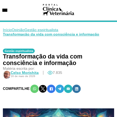
Início
Opinião
Gestão espiritualista
Transformação da vida com consciência e informação
SUGESTÕES DE BUSCA
Entidades
Gestão espiritualista
Transformação da vida com
VetAgenda
Especialidades
consciência e informação
Matéria escrita por:
Celso Morishita
7.835
16 de maio de 2026
COMPARTILHE