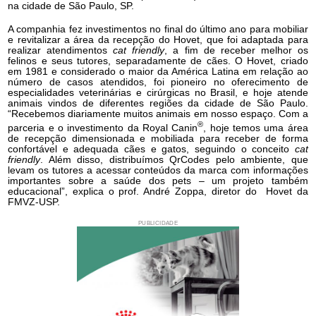
na cidade de São Paulo, SP.
A companhia fez investimentos no final do último ano para mobiliar
e revitalizar a área da recepção do Hovet, que foi adaptada para
realizar atendimentos
cat friendly
, a fim de receber melhor os
felinos e seus tutores, separadamente de cães. O Hovet, criado
em 1981 e considerado o maior da América Latina em relação ao
número de casos atendidos, foi pioneiro no oferecimento de
especialidades veterinárias e cirúrgicas no Brasil, e hoje atende
animais vindos de diferentes regiões da cidade de São Paulo.
“Recebemos diariamente muitos animais em nosso espaço. Com a
®
parceria e o investimento da Royal Canin
, hoje temos uma área
de recepção dimensionada e mobiliada para receber de forma
confortável e adequada cães e gatos, seguindo o conceito
cat
friendly
. Além disso, distribuímos QrCodes pelo ambiente, que
levam os tutores a acessar conteúdos da marca com informações
importantes sobre a saúde dos pets – um projeto também
educacional”, explica o prof. André Zoppa, diretor do
Hovet da
FMVZ-USP.
PUBLICIDADE