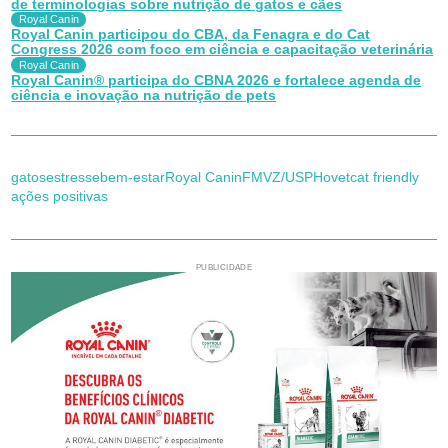
de terminologias sobre nutrição de gatos e cães
Royal Canin
Royal Canin participou do CBA, da Fenagra e do Cat
Congress 2026 com foco em ciência e capacitação veterinária
Royal Canin
Royal Canin® participa do CBNA 2026 e fortalece agenda de
ciência e inovação na nutrição de pets
gatos
estresse
bem-estar
Royal Canin
FMVZ/USP
Hovet
cat friendly
ações positivas
PUBLICIDADE