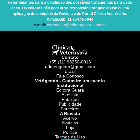
determinantes para a condução dos possíveis tratamentos para cada
caso. Os editores não podem se responsabilizar pelo abuso ou má
aplicação do conteúdo da Revista e do Portal Clínica Veterinária.
WhatsApp
: 11 96471-5044
e-mail:
cvredacao@editoraguara.com.br
.
Contato
+55 (11) 98250-0016
admedguara@gmail.com
Brasil
Fale Conosco
VetAgenda - Cadastre um evento
Institucional
Editora Guará
A revista
Publique
Publicidade
Parceiros
A Revista
Acervo
Notícias
Loja
Politica
Termos de Uso