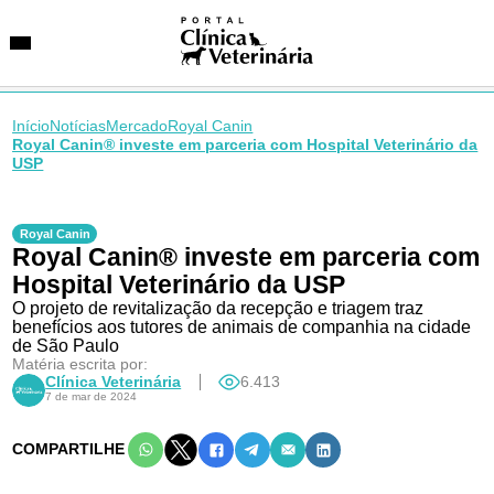
Início
Notícias
Mercado
Royal Canin
Royal Canin® investe em parceria com Hospital Veterinário da
USP
SUGESTÕES DE BUSCA
Entidades
Royal Canin
VetAgenda
Royal Canin® investe em parceria com
Especialidades
Hospital Veterinário da USP
O projeto de revitalização da recepção e triagem traz
benefícios aos tutores de animais de companhia na cidade
de São Paulo
Matéria escrita por:
Clínica Veterinária
6.413
7 de mar de 2024
COMPARTILHE