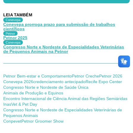
LEIA TAMBÉM
Conevepa
Conevepa prorroga prazo para submissão de trabalhos
científicos
Petnor
Petnor 2025
Conevepa
Congresso Norte e Nordeste de Especialidades Veterinárias
de Pequenos Animais na Petnor
Petnor Bem-estar e Comportamento
Petnor Creche
Petnor 2026
Conevepa 2026
credenciamento antecipado
Recife Expo Center
Congresso Norte e Nordeste de Saúde Única
Animais de Produção e Equinos
Encontro Internacional de Ciência Animal das Regiões Semiáridas
Inas
Vet & Pet Day
Congresso Norte e Nordeste de Especialidades Veterinárias de
Pequenos Animais
Conpevet
Petnor Groomer Show