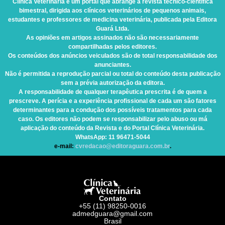
Clínica Veterinária
é um portal que abrange a revista técnico-científica
bimestral, dirigida aos clínicos veterinários de pequenos animais,
estudantes e professores de medicina veterinária, publicada pela Editora
Guará Ltda.
As opiniões em artigos assinados não são necessariamente
compartilhadas pelos editores.
Os conteúdos dos anúncios veiculados são de total responsabilidade dos
anunciantes.
Não é permitida a reprodução parcial ou total do conteúdo desta publicação
sem a prévia autorização da editora.
A responsabilidade de qualquer terapêutica prescrita é de quem a
prescreve. A perícia e a experiência profissional de cada um são fatores
determinantes para a condução dos possíveis tratamentos para cada
caso. Os editores não podem se responsabilizar pelo abuso ou má
aplicação do conteúdo da Revista e do Portal Clínica Veterinária.
WhatsApp
: 11 96471-5044
e-mail:
cvredacao@editoraguara.com.br
.
Contato
+55 (11) 98250-0016
admedguara@gmail.com
Brasil