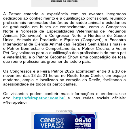
A Petnor estende a experiência com os eventos integrados
dedicados ao conhecimento e à qualificação profissional, reunindo
profissionais renomados das áreas de saúde animal e estudantes
de graduação em busca de conhecimento, como o Congresso
Norte e Nordeste de Especialidades Veterinárias de Pequenos
Animais (Conevepa), o Congresso Norte e Nordeste de Saúde
Única, Animais de Produção e Equinos (Conpevet), o Encontro
Internacional de Ciência Animal das Regiões Semiáridas (Imas) e
o Petnor Bem-estar e Comportamento, o Petnor Creche, o Vet &
Pet Day, voltados para a qualificação dos profissionais do ramo pet
e veterinário, e o Petnor Groomer Show, uma competição de tosa
que reúne profissionais groomer de todo o país.
Os Congressos e a Feira Petnor 2026 acontecem entre 8 a 10 de
novembro das 13 às 21 horas no Recife Expo Center, um espaço
moderno, amplo e localizado no coração do Recife, facilitando a
acessibilidade de todos os participantes.
Os visitantes podem conferir mais informações e credenciar-se
em:
https://feirapetnor.com.br/
e nas redes sociais oficiais:
@feirapetnor
PUBLICIDADE