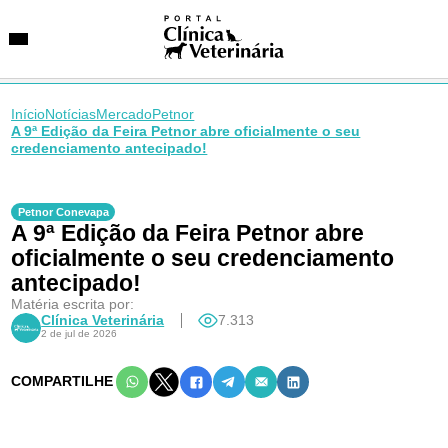
Início
Notícias
Mercado
Petnor
A 9ª Edição da Feira Petnor abre oficialmente o seu
credenciamento antecipado!
SUGESTÕES DE BUSCA
Entidades
Petnor Conevapa
VetAgenda
A 9ª Edição da Feira Petnor abre
Especialidades
oficialmente o seu credenciamento
antecipado!
Matéria escrita por:
Clínica Veterinária
7.313
2 de jul de 2026
COMPARTILHE