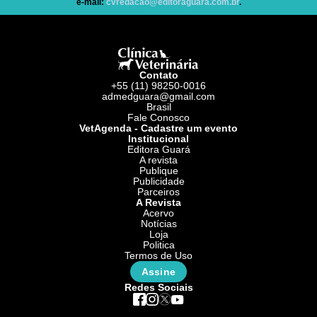
e-mail:
cvredacao@editoraguara.com.br
.
Contato
+55 (11) 98250-0016
admedguara@gmail.com
Brasil
Fale Conosco
VetAgenda - Cadastre um evento
Institucional
Editora Guará
A revista
Publique
Publicidade
Parceiros
A Revista
Acervo
Notícias
Loja
Politica
Termos de Uso
Assine
Redes Sociais