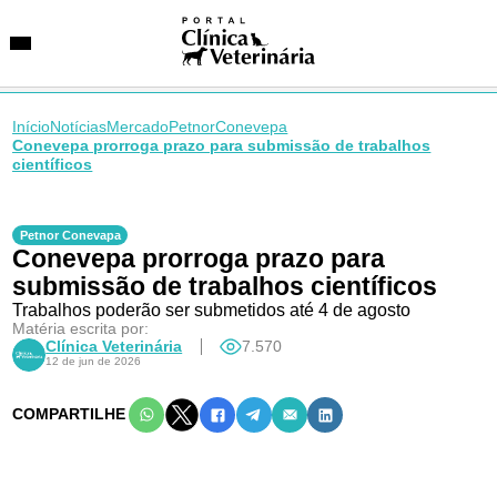
Início
Notícias
Mercado
Petnor
Conevepa
Conevepa prorroga prazo para submissão de trabalhos
científicos
SUGESTÕES DE BUSCA
Entidades
Petnor Conevapa
VetAgenda
Conevepa prorroga prazo para
Especialidades
submissão de trabalhos científicos
Trabalhos poderão ser submetidos até 4 de agosto
Matéria escrita por:
Clínica Veterinária
7.570
12 de jun de 2026
COMPARTILHE