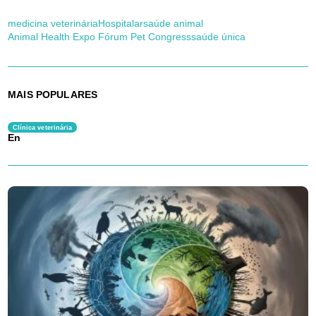
medicina veterinária
Hospitalar
saúde animal
Animal Health Expo Fórum Pet Congress
saúde única
MAIS POPULARES
Clínica veterinária
En