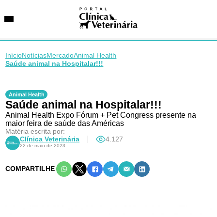
Início
Notícias
Mercado
Animal Health
Saúde animal na Hospitalar!!!
SUGESTÕES DE BUSCA
Entidades
Animal Health
Saúde animal na Hospitalar!!!
VetAgenda
Especialidades
Animal Health Expo Fórum + Pet Congress presente na
maior feira de saúde das Américas
Matéria escrita por:
Clínica Veterinária
4.127
22 de maio de 2023
COMPARTILHE