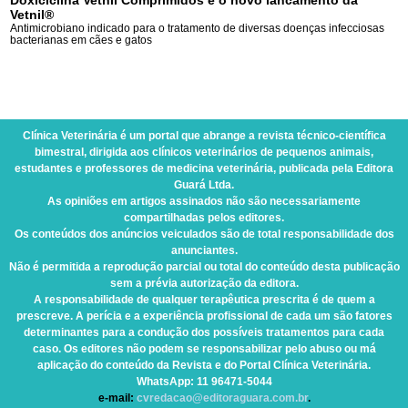
Doxiciclina Vetnil Comprimidos é o novo lancamento da
Vetnil®
Antimicrobiano indicado para o tratamento de diversas doenças infecciosas
bacterianas em cães e gatos
Clínica Veterinária
é um portal que abrange a revista técnico-científica
bimestral, dirigida aos clínicos veterinários de pequenos animais,
estudantes e professores de medicina veterinária, publicada pela Editora
Guará Ltda.
As opiniões em artigos assinados não são necessariamente
compartilhadas pelos editores.
Os conteúdos dos anúncios veiculados são de total responsabilidade dos
anunciantes.
Não é permitida a reprodução parcial ou total do conteúdo desta publicação
sem a prévia autorização da editora.
A responsabilidade de qualquer terapêutica prescrita é de quem a
prescreve. A perícia e a experiência profissional de cada um são fatores
determinantes para a condução dos possíveis tratamentos para cada
caso. Os editores não podem se responsabilizar pelo abuso ou má
aplicação do conteúdo da Revista e do Portal Clínica Veterinária.
WhatsApp
: 11 96471-5044
e-mail:
cvredacao@editoraguara.com.br
.