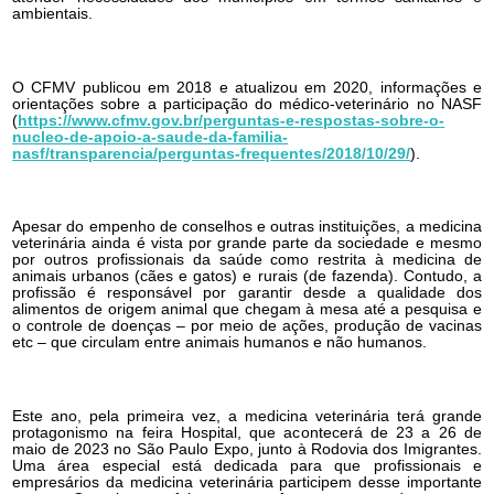
ambientais.
O CFMV publicou em 2018 e atualizou em 2020, informações e
orientações sobre a participação do médico-veterinário no NASF
(
https://www.cfmv.gov.br/perguntas-e-respostas-sobre-o-
nucleo-de-apoio-a-saude-da-familia-
nasf/transparencia/perguntas-frequentes/2018/10/29/
).
Apesar do empenho de conselhos e outras instituições, a medicina
veterinária ainda é vista por grande parte da sociedade e mesmo
por outros profissionais da saúde como restrita à medicina de
animais urbanos (cães e gatos) e rurais (de fazenda). Contudo, a
profissão é responsável por garantir desde a qualidade dos
alimentos de origem animal que chegam à mesa até a pesquisa e
o controle de doenças – por meio de ações, produção de vacinas
etc – que circulam entre animais humanos e não humanos.
Este ano, pela primeira vez, a medicina veterinária terá grande
protagonismo na feira Hospital, que acontecerá de 23 a 26 de
maio de 2023 no São Paulo Expo, junto à Rodovia dos Imigrantes.
Uma área especial está dedicada para que profissionais e
empresários da medicina veterinária participem desse importante