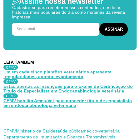
Assine nossa newsletter
Cadastre-se para receber nossos conteúdos, desde as
histórias mais populares do dia como matérias da revista
impressa.
LEIA TAMBÉM
CFMV
Um em cada cinco plantões veterinários apresenta
irregularidades, aponta levantamento
CFMV
Estão abertas as Inscrições para o Exame de Certificação do
Título de Especialista em Endocanabinologia Veterinária
CFMV
CFMV habilita Amec-Vet para conceder título de especialista
em endocanabinologia veterinária
CFMV
Ministério da Saúde
saúde pública
médico-veterinária
Departamento de Imunização e Doenças Transmissíveis