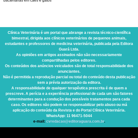
bacterianas em cães e gatos
Clínica Veterinária
é um portal que abrange a revista técnico-científica
bimestral, dirigida aos clínicos veterinários de pequenos animais,
estudantes e professores de medicina veterinária, publicada pela Editora
Guará Ltda.
As opiniões em artigos assinados não são necessariamente
compartilhadas pelos editores.
Os conteúdos dos anúncios veiculados são de total responsabilidade dos
anunciantes.
Não é permitida a reprodução parcial ou total do conteúdo desta publicação
sem a prévia autorização da editora.
A responsabilidade de qualquer terapêutica prescrita é de quem a
prescreve. A perícia e a experiência profissional de cada um são fatores
determinantes para a condução dos possíveis tratamentos para cada
caso. Os editores não podem se responsabilizar pelo abuso ou má
aplicação do conteúdo da Revista e do Portal Clínica Veterinária.
WhatsApp
: 11 96471-5044
e-mail:
cvredacao@editoraguara.com.br
.