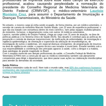
profissionais de imprensa sobre esse vasto campo de exercício
profissional, acabou causando perplexidade a nomeação do
presidente do Conselho Regional de Medicina Veterinária do
Distrito Federal (CRMV-DF), o médico-veterinário
Lauricio
Monteiro Cruz
, para assumir o Departamento de Imunização e
Doenças Transmissíveis, do Ministério da Saúde.
No entanto, o mesmo cargo já vinha sendo ocupado, de forma interina, por um médico-veterinário, o
servidor de carreira do ministério Marcelo Yoshito Wada, com 22 anos de experiência profissional, o
que não era tratado com estranheza dentro do meio científico, nem pelas equipes multidisciplinares
do ministério. Inclusive, o departamento conta com outros 14 médicos-veterinários.
Lauricio, servidor público do Distrito Federal, chega ao cargo com 31 anos de atuação, na área de
políticas públicas e no Sistema Único de Saúde (SUS). Seu desafio é contribuir para as políticas de
prevenção e controle de doenças transmissíveis; de notificação de enfermidades; de investigação e
vigilância epidemiológica; de orientação e supervisão da utilização de imunobiológicos; de
investigação de surtos e epidemias, em especial doenças emergentes; de programação de insumos
na área de vigilância em saúde; e suporte técnico aos estados e municípios. Estarão também sob a
sua responsabilidade a coordenação dos principais agravos à saúde, como a dengue e a malária,
duas patologias de grande magnitude no Brasil.
Com o respeito merecido aos demais profissionais da saúde, o Conselho Federal de Medicina
Veterinária (CFMV) tem a convicção de que os médicos-veterinários também são plenamente
competentes para dirigir o departamento, que deve pautar suas ações na colaboração interdisciplinar
para atender às demandas da sociedade.
Saúde Pública
O médico-veterinário cuida de você. Nem todo o mundo sabe, mas
62% dos patógenos humanos
conhecidos são transmitidos por animais, além disso, 75% das doenças emergentes tiveram
origem na fauna silvestre
Fonte:
CFMV