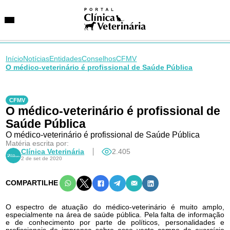
Início
Notícias
Entidades
Conselhos
CFMV
O médico-veterinário é profissional de Saúde Pública
SUGESTÕES DE BUSCA
Entidades
CFMV
O médico-veterinário é profissional de
VetAgenda
Especialidades
Saúde Pública
O médico-veterinário é profissional de Saúde Pública
Matéria escrita por:
Clínica Veterinária
2.405
2 de set de 2020
COMPARTILHE
O espectro de atuação do médico-veterinário é muito amplo,
especialmente na área de saúde pública. Pela falta de informação
e de conhecimento por parte de políticos, personalidades e