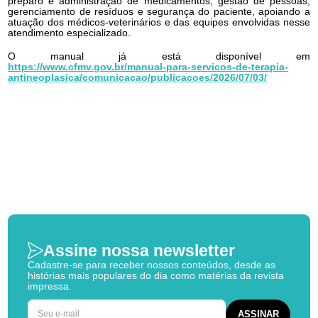
preparo e administração de medicamentos, gestão de pessoas,
gerenciamento de resíduos e segurança do paciente, apoiando a
atuação dos médicos-veterinários e das equipes envolvidas nesse
atendimento especializado.
O manual já está disponível em
https://www.cfmv.gov.br/manual-para-servicos-de-terapia-
antineoplasica/comunicacao/publicacoes/2026/07/03/
Assine nossa newsletter
Cadastre-se para receber nossos conteúdos, desde as
histórias mais populares do dia como matérias da revista
impressa.