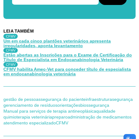
LEIA TAMBÉM
CFMV
Um em cada cinco plantões veterinários apresenta
irregularidades, aponta levantamento
CFMV
Estão abertas as Inscrições para o Exame de Certificação do
Título de Especialista em Endocanabinologia Veterinária
CFMV
CFMV habilita Amec-Vet para conceder título de especialista
em endocanabinologia veterinária
gestão de pessoas
segurança do paciente
infraestrutura
segurança
gerenciamento de resíduos
orientações
biossegurança
Manual para serviços de terapia antineoplásica
qualidade
quimioterapia veterinária
preparo
administração de medicamentos
atendimento especializado
CFMV