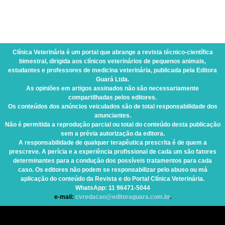
Clínica Veterinária
é um portal que abrange a revista técnico-científica
bimestral, dirigida aos clínicos veterinários de pequenos animais,
estudantes e professores de medicina veterinária, publicada pela Editora
Guará Ltda.
As opiniões em artigos assinados não são necessariamente
compartilhadas pelos editores.
Os conteúdos dos anúncios veiculados são de total responsabilidade dos
anunciantes.
Não é permitida a reprodução parcial ou total do conteúdo desta publicação
sem a prévia autorização da editora.
A responsabilidade de qualquer terapêutica prescrita é de quem a
prescreve. A perícia e a experiência profissional de cada um são fatores
determinantes para a condução dos possíveis tratamentos para cada
caso. Os editores não podem se responsabilizar pelo abuso ou má
aplicação do conteúdo da Revista e do Portal Clínica Veterinária.
WhatsApp
: 11 96471-5044
e-mail:
cvredacao@editoraguara.com.br
.