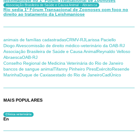
leishmaniose no 1º Fórum Transacional de Zoonoses
Associação Brasileira de Saúde e Causa Animal – Abraesca
Rio sedia 1º Fórum Transacional de Zoonoses com foco no
direito ao tratamento da Leishmaniose
animais de famílias cadastradas
CRMV-RJ
Larissa Paciello
Diogo Alves
comissão de direito médico-veterinário da OAB-RJ
Associação Brasileira de Saúde e Causa Animal
Reynaldo Velloso
Abraesca
OAB-RJ
Conselho Regional de Medicina Veterinária do Rio de Janeiro
bancos de sangue animal
Tifanny Pinheiro Pires
Exército
Resende
Marinha
Duque de Caxias
estado do Rio de Janeiro
CadÚnico
MAIS POPULARES
Clínica veterinária
En