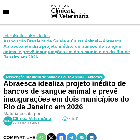
Início
Notícias
Entidades
Associação Brasileira de Saúde e Causa Animal – Abraesca
Abraesca idealiza projeto inédito de bancos de sangue
animal e prevê inaugurações em dois municípios do Rio de
SUGESTÕES DE BUSCA
Janeiro em 2026
Entidades
VetAgenda
Especialidades
Associação Brasileira de Saúde e Causa Animal – Abraesca
Abraesca idealiza projeto inédito de
bancos de sangue animal e prevê
inaugurações em dois municípios do
Rio de Janeiro em 2026
Matéria escrita por:
Clínica Veterinária
7.531
23 de jan de 2026
COMPARTILHE