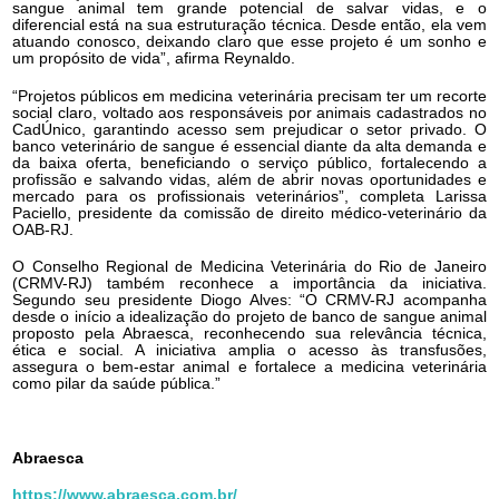
sangue animal tem grande potencial de salvar vidas, e o
diferencial está na sua estruturação técnica. Desde então, ela vem
atuando conosco, deixando claro que esse projeto é um sonho e
um propósito de vida”, afirma Reynaldo.
“Projetos públicos em medicina veterinária precisam ter um recorte
social claro, voltado aos responsáveis por animais cadastrados no
CadÚnico, garantindo acesso sem prejudicar o setor privado. O
banco veterinário de sangue é essencial diante da alta demanda e
da baixa oferta, beneficiando o serviço público, fortalecendo a
profissão e salvando vidas, além de abrir novas oportunidades e
mercado para os profissionais veterinários”, completa Larissa
Paciello, presidente da comissão de direito médico-veterinário da
OAB-RJ.
O Conselho Regional de Medicina Veterinária do Rio de Janeiro
(CRMV-RJ) também reconhece a importância da iniciativa.
Segundo seu presidente Diogo Alves: “O CRMV-RJ acompanha
desde o início a idealização do projeto de banco de sangue animal
proposto pela Abraesca, reconhecendo sua relevância técnica,
ética e social. A iniciativa amplia o acesso às transfusões,
assegura o bem-estar animal e fortalece a medicina veterinária
como pilar da saúde pública.”
Abraesca
https://www.abraesca.com.br/