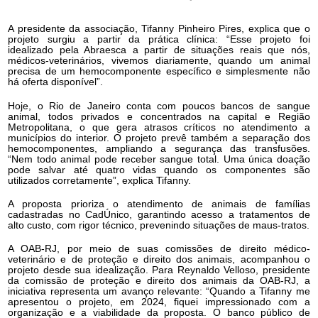
A presidente da associação, Tifanny Pinheiro Pires, explica que o
projeto surgiu a partir da prática clínica: “Esse projeto foi
idealizado pela Abraesca a partir de situações reais que nós,
médicos-veterinários, vivemos diariamente, quando um animal
precisa de um hemocomponente específico e simplesmente não
há oferta disponível”.
Hoje, o Rio de Janeiro conta com poucos bancos de sangue
animal, todos privados e concentrados na capital e Região
Metropolitana, o que gera atrasos críticos no atendimento a
municípios do interior. O projeto prevê também a separação dos
hemocomponentes, ampliando a segurança das transfusões.
“Nem todo animal pode receber sangue total. Uma única doação
pode salvar até quatro vidas quando os componentes são
utilizados corretamente”, explica Tifanny.
A proposta prioriza o atendimento de animais de famílias
cadastradas no CadÚnico, garantindo acesso a tratamentos de
alto custo, com rigor técnico, prevenindo situações de maus-tratos.
A OAB-RJ, por meio de suas comissões de direito médico-
veterinário e de proteção e direito dos animais, acompanhou o
projeto desde sua idealização. Para Reynaldo Velloso, presidente
da comissão de proteção e direito dos animais da OAB-RJ, a
iniciativa representa um avanço relevante: “Quando a Tifanny me
apresentou o projeto, em 2024, fiquei impressionado com a
organização e a viabilidade da proposta. O banco público de