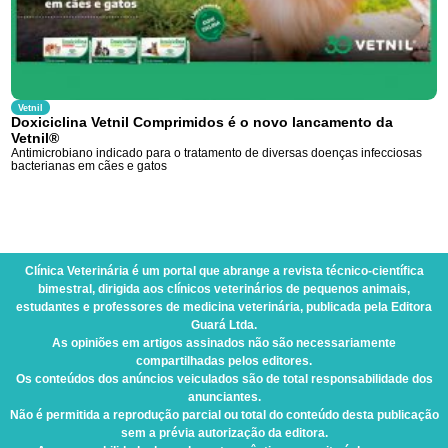
Vetnil
Doxiciclina Vetnil Comprimidos é o novo lancamento da
Vetnil®
Antimicrobiano indicado para o tratamento de diversas doenças infecciosas
bacterianas em cães e gatos
Clínica Veterinária
é um portal que abrange a revista técnico-científica
bimestral, dirigida aos clínicos veterinários de pequenos animais,
estudantes e professores de medicina veterinária, publicada pela Editora
Guará Ltda.
As opiniões em artigos assinados não são necessariamente
compartilhadas pelos editores.
Os conteúdos dos anúncios veiculados são de total responsabilidade dos
anunciantes.
Não é permitida a reprodução parcial ou total do conteúdo desta publicação
sem a prévia autorização da editora.