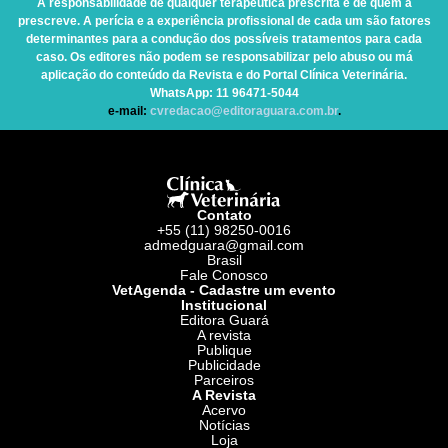
A responsabilidade de qualquer terapêutica prescrita é de quem a
prescreve. A perícia e a experiência profissional de cada um são fatores
determinantes para a condução dos possíveis tratamentos para cada
caso. Os editores não podem se responsabilizar pelo abuso ou má
aplicação do conteúdo da Revista e do Portal Clínica Veterinária.
WhatsApp
: 11 96471-5044
e-mail:
cvredacao@editoraguara.com.br
.
Contato
+55 (11) 98250-0016
admedguara@gmail.com
Brasil
Fale Conosco
VetAgenda - Cadastre um evento
Institucional
Editora Guará
A revista
Publique
Publicidade
Parceiros
A Revista
Acervo
Notícias
Loja