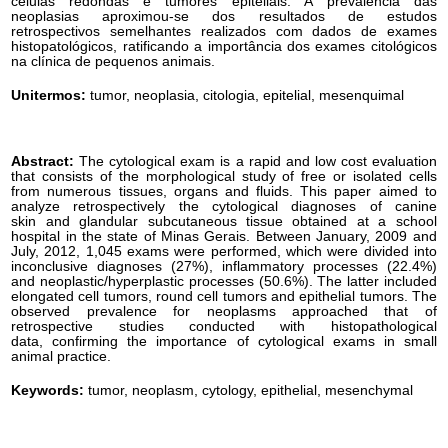
células redondas e tumores epiteliais. A prevalência das
neoplasias aproximou-se dos resultados de estudos
retrospectivos semelhantes realizados com dados de exames
histopatológicos, ratificando a importância dos exames citológicos
na clínica de pequenos animais.
Unitermos:
tumor, neoplasia, citologia, epitelial, mesenquimal
Abstract:
The cytological exam is a rapid and low cost evaluation
that consists of the morphological study of free or isolated cells
from numerous tissues, organs and fluids. This paper aimed to
analyze retrospectively the cytological diagnoses of canine
skin and glandular subcutaneous tissue obtained at a school
hospital in the state of Minas Gerais. Between January, 2009 and
July, 2012, 1,045 exams were performed, which were divided into
inconclusive diagnoses (27%), inflammatory processes (22.4%)
and neoplastic/hyperplastic processes (50.6%). The latter included
elongated cell tumors, round cell tumors and epithelial tumors. The
observed prevalence for neoplasms approached that of
retrospective studies conducted with histopathological
data, confirming the importance of cytological exams in small
animal practice.
Keywords:
tumor, neoplasm, cytology, epithelial, mesenchymal