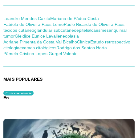
Leandro Mendes Caxito
Mariana de Pádua Costa
Fabíola de Oliveira Paes Leme
Paulo Ricardo de Oliveira Paes
tecidos cutâneo
glandular subcutâneo
epitelial
cães
mesenquimal
tumor
Gleidice Eunice Lavalle
neoplasia
Adriane Pimenta da Costa Val Bicalho
Clínica
Estudo retrospectivo
citologia
exames citológicos
Rodrigo dos Santos Horta
Pâmela Cristina Lopes Gurgel Valente
MAIS POPULARES
Clínica veterinária
En