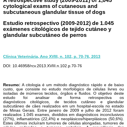
A retrospective study (2009-2012) of 1,045
cytological exams of cutaneous and
subcutaneous glandular tissue of dogs
Estudio retrospectivo (2009-2012) de 1.045
exámenes citológicos de tejido cutáneo y
glandular subcutáneo de perros
Clínica Veterinária, Ano XVIII, n. 102, p. 70-76, 2013
DOI: 10.46958/rcv.2013.XVIII.n.102.p.70-76
Resumo:
A citologia é um método diagnóstico rápido e de baixo
custo, que consiste no estudo morfológico de células livres ou
isoladas de inúmeros tecidos, órgãos e fluidos. O objetivo deste
estudo foi analisar de forma retrospectiva os
diagnósticos citológicos, de tecidos cutâneo e glandular
subcutâneo de cães realizados em um hospital-escola no estado
de Minas Gerais. Entre janeiro de 2009 e julho de 2012 foram
realizados 1.045 exames, divididos em diagnósticos inconclusivos
(27%), inflamatórios (22,4%) e neoplásicos/hiperplásicos (50,6%).
Estes últimos incluíram tumores de células alongadas, tumores de