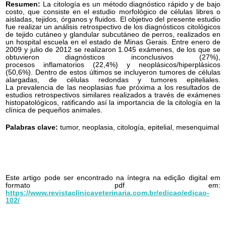
Resumen:
La citología es un método diagnóstico rápido y de bajo
costo, que consiste en el estudio morfológico de células libres o
aisladas, tejidos, órganos y fluidos. El objetivo del presente estudio
fue realizar un análisis retrospectivo de los diagnósticos citológicos
de tejido cutáneo y glandular subcutáneo de perros, realizados en
un hospital escuela en el estado de Minas Gerais. Entre enero de
2009 y julio de 2012 se realizaron 1.045 exámenes, de los que se
obtuvieron diagnósticos inconclusivos (27%),
procesos inflamatorios (22,4%) y neoplásicos/hiperplásicos
(50,6%). Dentro de estos últimos se incluyeron tumores de células
alargadas, de células redondas y tumores epiteliales.
La prevalencia de las neoplasias fue próxima a los resultados de
estudios retrospectivos similares realizados a través de exámenes
histopatológicos, ratificando así la importancia de la citología en la
clínica de pequeños animales.
Palabras clave:
tumor, neoplasia, citología, epitelial, mesenquimal
Este artigo pode ser encontrado na íntegra na edição digital em
formato pdf em:
https://www.revistaclinicaveterinaria.com.br/edicao/edicao-
102/