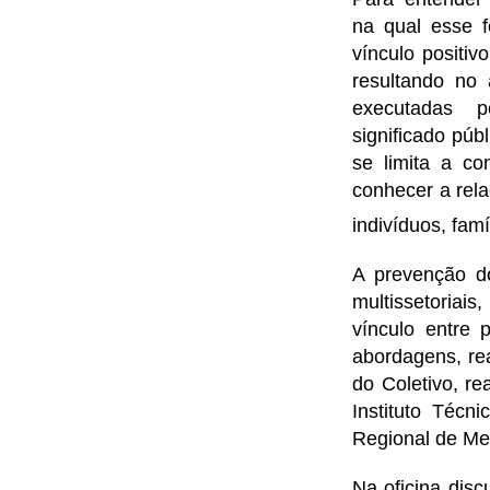
na qual esse f
vínculo positi
resultando no 
executadas 
significado púb
se limita a co
conhecer a rel
indivíduos, fa
A prevenção do
multissetoriai
vínculo entre
abordagens, rea
do Coletivo, re
Instituto Técn
Regional de Med
Na oficina disc