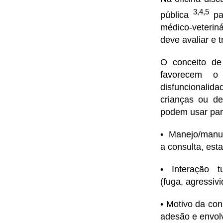
3,4,5
pública
pa
médico-veteriná
deve avaliar e 
O conceito de 
favorecem o
disfuncionali
crianças ou de
podem usar para
• Manejo/manu
a consulta, est
• Interação 
(fuga, agressiv
• Motivo da con
adesão e envolv