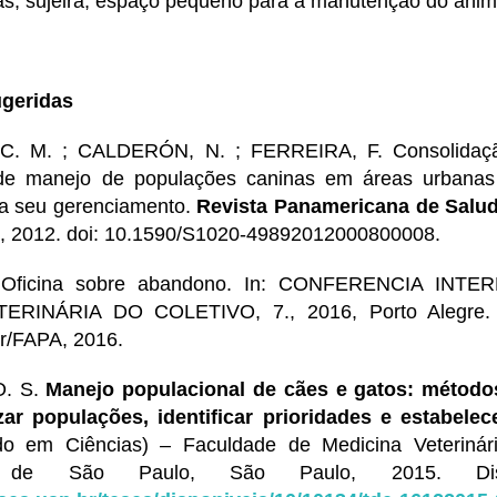
das, sujeira, espaço pequeno para a manutenção do ani
ugeridas
C. M. ; CALDERÓN, N. ; FERREIRA, F. Consolidação
s de manejo de populações caninas em áreas urbanas
ra seu gerenciamento.
Revista Panamericana de Salud
44, 2012. doi: 10.1590/S1020-49892012000800008.
Oficina sobre abandono. In: CONFERENCIA INT
ERINÁRIA DO COLETIVO, 7., 2016, Porto Alegre
er/FAPA, 2016.
. S.
Manejo populacional de cães e gatos: métodos
zar populações, identificar prioridades e estabelec
do em Ciências) – Faculdade de Medicina Veterinári
de de São Paulo, São Paulo, 2015. Dis