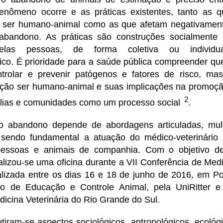
enômeno ocorre e as práticas existentes, tanto as 
vo ser humano-animal como as que afetam negativament
abandono. As práticas são construções socialmente
pelas pessoas, de forma coletiva ou individ
lico. É prioridade para a saúde pública compreender q
ntrolar e prevenir patógenos e fatores de risco, ma
ação ser humano-animal e suas implicações na promoç
2
mílias e comunidades como um processo social
.
 abandono depende de abordagens articuladas, multi
s, sendo fundamental a atuação do médico-veterinário
 pessoas e animais de companhia. Com o objetivo de
lizou-se uma oficina durante a VII Conferência de Medi
alizada entre os dias 16 e 18 de junho de 2016, em Po
ico de Educação e Controle Animal, pela UniRitter 
icina Veterinária do Rio Grande do Sul.
utiram-se aspectos sociológicos, antropológicos, ecoló