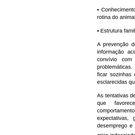
• Conhecimento
rotina do animal
• Estrutura fam
A prevenção d
informação ac
convívio com 
problemáticas
ficar sozinha
esclarecidas q
As tentativas 
que favorec
comportamentos
expectativas,
desemprego e 