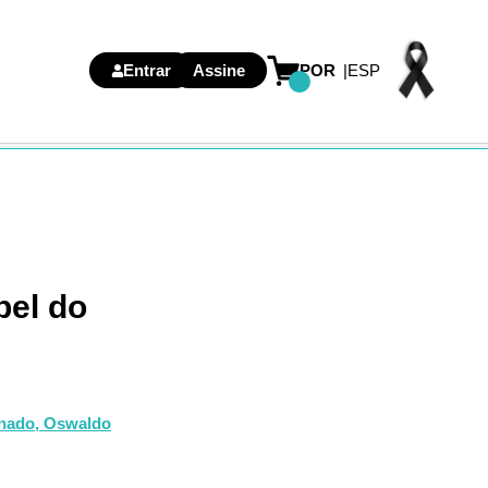
Entrar
Assine
POR
ESP
pel do
onado,
Oswaldo