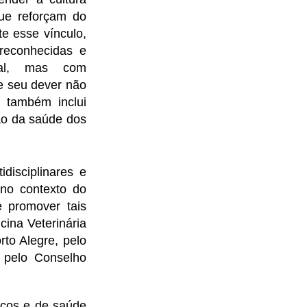
que reforçam do
e esse vínculo,
 reconhecidas e
ual, mas com
ue seu dever não
s também inclui
ão da saúde dos
disciplinares e
 no contexto do
 promover tais
cina Veterinária
rto Alegre, pelo
e pelo Conselho
gicos e de saúde