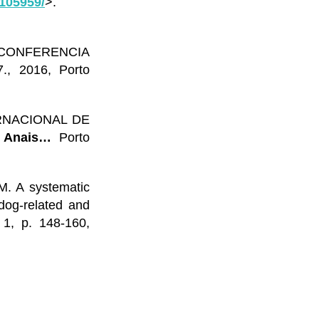
-105959/
>.
 CONFERENCIA
 2016, Porto
ERNACIONAL DE
.
Anais…
Porto
. A systematic
dog-related and
. 1, p. 148-160,