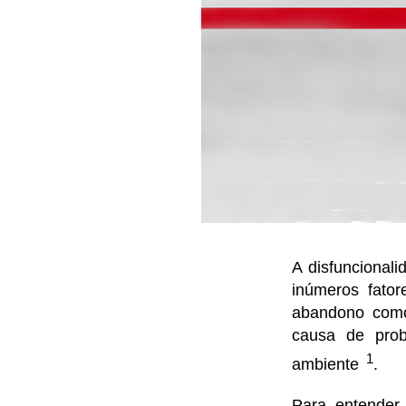
A
disfuncional
inúmeros fato
abandono como 
causa de prob
1
ambiente
.
Para entender