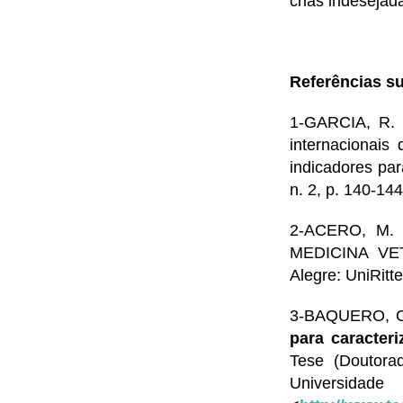
crias indeseja
Referências s
1-GARCIA, R. 
internacionai
indicadores pa
n. 2, p. 140-1
2-ACERO, M. 
MEDICINA VET
Alegre: UniRitt
3-BAQUERO, O
para caracteri
Tese (Doutora
Universida