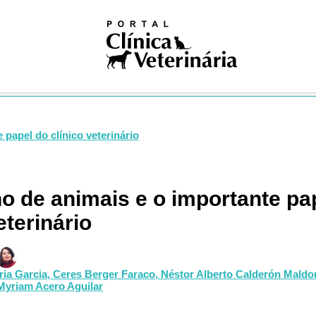
iosas
ivismo
na nuclear
ogia
gia
logia
ologia
gia
papel do clínico veterinário
dia
ia clínica
ologia
 de animais e o importante pa
ução
eterinário
Pública
Única
ogia
res
ria Garcia,
Ceres Berger Faraco,
Néstor Alberto Calderón Mald
Myriam Acero Aguilar
logia
ses