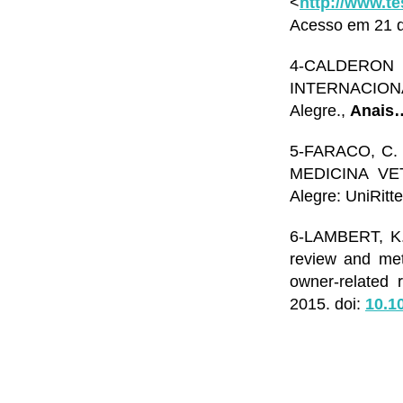
<
http://www.te
Acesso em 21 d
4-CALDERON 
INTERNACION
Alegre.,
Anais
5-FARACO, C.
MEDICINA VET
Alegre: UniRitt
6-LAMBERT, K.
review and met
owner-related
2015. doi:
10.1