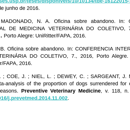
ses.usp.br/teses/disponiveis/10/10134/tde-16122015
e junho de 2016.
MADONADO, N. A. Oficina sobre abandono. In:
AL DE MEDICINA VETERINÁRIA DO COLETIVO, 7.,
…
Porto Alegre: UniRitter/FAPA, 2016.
 B. Oficina sobre abandono. In: CONFERENCIA INT
ERINÁRIA DO COLETIVO, 7., 2016, Porto Alegre
er/FAPA, 2016.
 ; COE, J. ; NIEL, L. ; DEWEY, C. ; SARGEANT, J. M
a-analysis of the proportion of dogs surrendered for 
 reasons.
Preventive Veterinary Medicine
, v. 118, n
016/j.prevetmed.2014.11.002
.