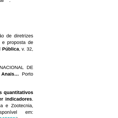
mal
.
 de diretrizes
 e proposta de
 Pública
, v. 32,
ERNACIONAL DE
.
Anais…
Porto
 quantitativos
er indicadores
.
a e Zootecnia,
ponível em: