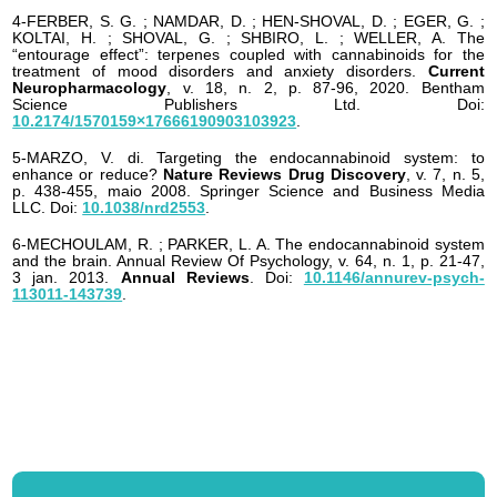
4-FERBER, S. G. ; NAMDAR, D. ; HEN-SHOVAL, D. ; EGER, G. ;
KOLTAI, H. ; SHOVAL, G. ; SHBIRO, L. ; WELLER, A. The
“entourage effect”: terpenes coupled with cannabinoids for the
treatment of mood disorders and anxiety disorders.
Current
Neuropharmacology
, v. 18, n. 2, p. 87-96, 2020. Bentham
Science Publishers Ltd. Doi:
10.2174/1570159×17666190903103923
.
5-MARZO, V. di. Targeting the endocannabinoid system: to
enhance or reduce?
Nature Reviews Drug Discovery
, v. 7, n. 5,
p. 438-455, maio 2008. Springer Science and Business Media
LLC. Doi:
10.1038/nrd2553
.
6-MECHOULAM, R. ; PARKER, L. A. The endocannabinoid system
and the brain. Annual Review Of Psychology, v. 64, n. 1, p. 21-47,
3 jan. 2013.
Annual Reviews
. Doi:
10.1146/annurev-psych-
113011-143739
.