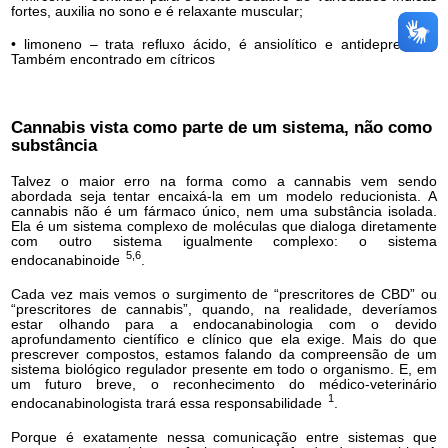
fortes, auxilia no sono e é relaxante muscular;
• limoneno – trata refluxo ácido, é ansiolítico e antidepressivo.
Também encontrado em cítricos
Cannabis vista como parte de um sistema, não como
substância
Talvez o maior erro na forma como a cannabis vem sendo
abordada seja tentar encaixá-la em um modelo reducionista. A
cannabis não é um fármaco único, nem uma substância isolada.
Ela é um sistema complexo de moléculas que dialoga diretamente
com outro sistema igualmente complexo: o sistema
5,6
endocanabinoide
.
Cada vez mais vemos o surgimento de “prescritores de CBD” ou
“prescritores de cannabis”, quando, na realidade, deveríamos
estar olhando para a endocanabinologia com o devido
aprofundamento científico e clínico que ela exige. Mais do que
prescrever compostos, estamos falando da compreensão de um
sistema biológico regulador presente em todo o organismo. E, em
um futuro breve, o reconhecimento do médico-veterinário
1
endocanabinologista trará essa responsabilidade
.
Porque é exatamente nessa comunicação entre sistemas que