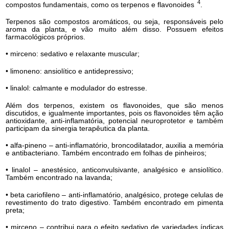
4
compostos fundamentais, como os terpenos e flavonoides
.
Terpenos são compostos aromáticos, ou seja, responsáveis pelo
aroma da planta, e vão muito além disso. Possuem efeitos
farmacológicos próprios.
• mirceno: sedativo e relaxante muscular;
• limoneno: ansiolítico e antidepressivo;
• linalol: calmante e modulador do estresse.
Além dos terpenos, existem os flavonoides, que são menos
discutidos, e igualmente importantes, pois os flavonoides têm ação
antioxidante, anti-inflamatória, potencial neuroprotetor e também
participam da sinergia terapêutica da planta.
• alfa-pineno – anti-inflamatório, broncodilatador, auxilia a memória
e antibacteriano. Também encontrado em folhas de pinheiros;
• linalol – anestésico, anticonvulsivante, analgésico e ansiolítico.
Também encontrado na lavanda;
• beta cariofileno – anti-inflamatório, analgésico, protege celulas de
revestimento do trato digestivo. Também encontrado em pimenta
preta;
• mirceno – contribui para o efeito sedativo de variedades índicas