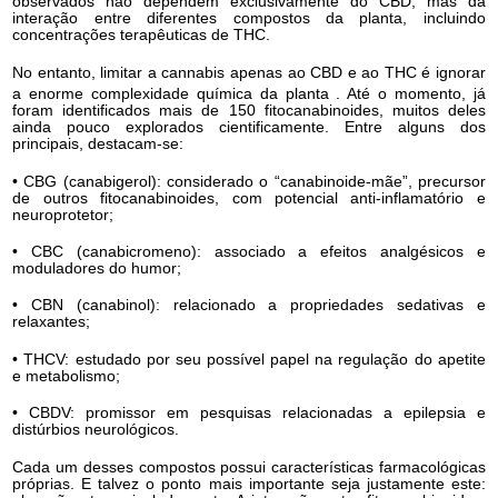
observados não dependem exclusivamente do CBD, mas da
interação entre diferentes compostos da planta, incluindo
concentrações terapêuticas de THC.
No entanto, limitar a cannabis apenas ao CBD e ao THC é ignorar
a enorme complexidade química da planta
. Até o momento, já
foram identificados mais de 150 fitocanabinoides, muitos deles
ainda pouco explorados cientificamente. Entre alguns dos
principais, destacam-se:
• CBG (canabigerol): considerado o “canabinoide-mãe”, precursor
de outros fitocanabinoides, com potencial anti-inflamatório e
neuroprotetor;
• CBC (canabicromeno): associado a efeitos analgésicos e
moduladores do humor;
• CBN (canabinol): relacionado a propriedades sedativas e
relaxantes;
• THCV: estudado por seu possível papel na regulação do apetite
e metabolismo;
• CBDV: promissor em pesquisas relacionadas a epilepsia e
distúrbios neurológicos.
Cada um desses compostos possui características farmacológicas
próprias. E talvez o ponto mais importante seja justamente este: