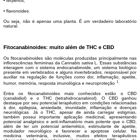
• terpenos;
• flavonoides.
Ou seja, não é apenas uma planta. É um verdadeiro laboratório
natural.
Fitocanabinoides: muito além de THC e CBD
Os fitocanabinoides são moléculas produzidas principalmente nas
inflorescências femininas da
Cannabis sativa
L. Essas substâncias
interagem com o sistema endocanabinoide, um sistema biológico
presente em vertebrados e alguns invertebrados, responsável por
auxiliar na regulação de funções como dor, inflamação, apetite,
1
humor, memória, resposta imunológica e neuroproteção
.
Entre os fitocanabinoides mais conhecidos estão o CBD
(canabidiol) e o THC (tetrahidrocanabinol). O CBD ganhou
destaque por seu potencial terapêutico em condições relacionadas
à dor, epilepsia, ansiedade, imunidade, inflamação e doenças
neurológicas. Já o THC, apesar de ainda carregar estigmas,
também possui importante aplicação medicinal, apresentando
potencial analgésico e anti-inflamatório mais potente que o CBD,
além de ter um potencial antiemético, estimulante de apetite,
modulador neurológico e favorecer a apoptose celular. Na
medicina veterinária, inclusive, muitos efeitos terapêuticos