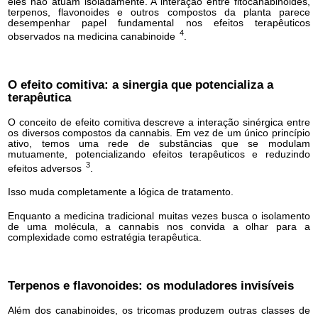
eles não atuam isoladamente. A interação entre fitocanabinoides,
terpenos, flavonoides e outros compostos da planta parece
desempenhar papel fundamental nos efeitos terapêuticos
4
observados na medicina canabinoide
.
O efeito comitiva: a sinergia que
potencializa a
terapêutica
O conceito de efeito comitiva descreve a interação sinérgica entre
os diversos compostos da cannabis. Em vez de um único princípio
ativo, temos uma rede de substâncias que se modulam
mutuamente, potencializando efei
tos terapêuticos e reduzindo
3
efeitos adversos
.
Isso muda completamente a lógica de tratamento.
Enquanto a medicina tradicional muitas vezes busca o isolamento
de uma molécula, a cannabis nos convida a olhar para a
complexidade como estratégia terapêutica.
Terpenos e flavonoides: os moduladores invisíveis
Além dos canabinoides, os tricomas produzem outras classes de