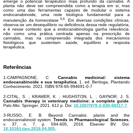
emerge o potencial terapêutico mais profundo da cannabis. A
planta não deve ser compreendida como a terapia em si, mas
como uma das ferramentas capazes de modular o sistema
endocanabinoide, uma rede biológica fundamental para a
5,6
manutenção da homeostase
. Em diversas condições clínicas,
observa-se um desequilíbrio ou deficiência dessa rede regulatória,
e é nesse contexto que a endocanabinologia ganha relevância:
não como uma prática centrada apenas na prescrição de
cannabis, mas na compreensão integrada dos mecanismos
fisiológicos que sustentam saúde, equilíbrio e resposta
terapêutica.
Referências
1-CAMPAGNONE, C.
Cannabis medicinal: sistema
endocanabinoide e sua terapêutica
. 1. ed. Bertioga, Plantando
Conhecimento. 2021. ISBN 978-65-994691-0-7
2-CITAL, S. ; KRAMER, K. ; HUGHSTON, L. ; GAYNOR, J. S.
Cannabis therapy in veterinary medicine: a complete guide
.
Palo Alto: Springer, 2021. 612 p. Doi:
10.1007/978-3-030-68317-7
.
3-RUSSO, E. B. Beyond Cannabis: plants and the
endocannabinoid system.
Trends in Pharmacological Sciences
,
v. 37, n. 7, p. 594-605, 2016. Elsevier BV. Doi:
10.1016/j.tips.2016.04.005.