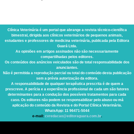
Clínica Veterinária
é um portal que abrange a revista técnico-científica
bimestral, dirigida aos clínicos veterinários de pequenos animais,
estudantes e professores de medicina veterinária, publicada pela Editora
Guará Ltda.
As opiniões em artigos assinados não são necessariamente
compartilhadas pelos editores.
Os conteúdos dos anúncios veiculados são de total responsabilidade dos
anunciantes.
Não é permitida a reprodução parcial ou total do conteúdo desta publicação
sem a prévia autorização da editora.
A responsabilidade de qualquer terapêutica prescrita é de quem a
prescreve. A perícia e a experiência profissional de cada um são fatores
determinantes para a condução dos possíveis tratamentos para cada
caso. Os editores não podem se responsabilizar pelo abuso ou má
aplicação do conteúdo da Revista e do Portal Clínica Veterinária.
WhatsApp
: 11 96471-5044
e-mail:
cvredacao@editoraguara.com.br
.