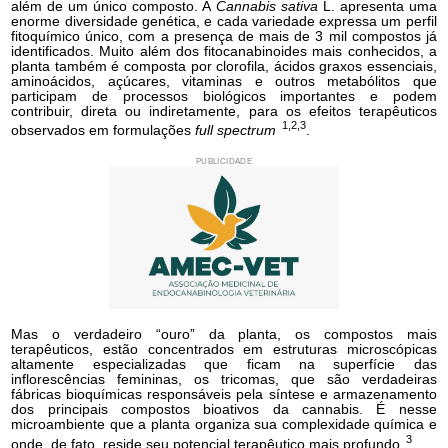
além de um único composto. A
Cannabis sativa
L. apresenta uma
enorme diversidade genética, e cada variedade expressa um perfil
fitoquímico único, com a presença de mais de 3 mil compostos já
identificados. Muito além dos fitocanabinoides mais conhecidos, a
planta também é composta por clorofila, ácidos graxos essenciais,
aminoácidos, açúcares, vitaminas e outros metabólitos que
participam de processos biológicos importantes e podem
contribuir, direta ou indiretamente, para os efeitos terapêuticos
1,2,3
observados em formulações
full spectrum
.
PUBLICIDADE
Mas o verdadeiro “ouro” da planta, os compostos mais
terapêuticos, estão concentrados em estruturas microscópicas
altamente especializadas que ficam na superfície das
inflorescências femininas, os tricomas, que são verdadeiras
fábricas bioquímicas responsáveis pela síntese e armazenamento
dos principais compostos bioativos da cannabis. É nesse
microambiente que a planta organiza sua complexidade química e
3
onde, de fato, reside seu potencial terapêutico mais profundo
.