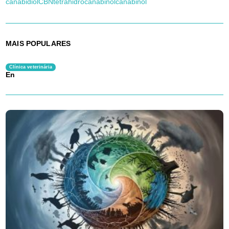
canabidiol
CBN
tetrahidrocanabinol
canabinol
MAIS POPULARES
Clínica veterinária
En