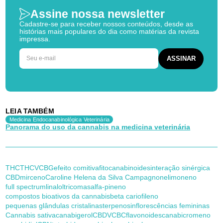
Assine nossa newsletter
Cadastre-se para receber nossos conteúdos, desde as
histórias mais populares do dia como matérias da revista
impressa.
LEIA TAMBÉM
Medicina Endocanabinológica Veterinária
Panorama do uso da cannabis na medicina veterinária
THC
THCV
CBG
efeito comitiva
fitocanabinoides
interação sinérgica
CBD
mirceno
Caroline Helena da Silva Campagnone
limoneno
full spectrum
linalol
tricomas
alfa-pineno
compostos bioativos da cannabis
beta cariofileno
pequenas glândulas cristalinas
terpenos
inflorescências femininas
Cannabis sativa
canabigerol
CBDV
CBC
flavonoides
canabicromeno