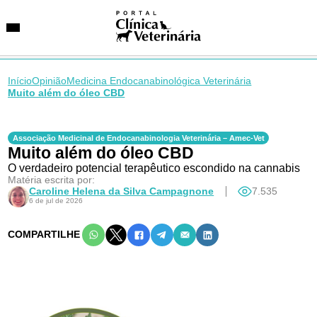
Início
Opinião
Medicina Endocanabinológica Veterinária
Muito além do óleo CBD
SUGESTÕES DE BUSCA
Entidades
Associação Medicinal de Endocanabinologia Veterinária – Amec-Vet
Muito além do óleo CBD
VetAgenda
Especialidades
O verdadeiro potencial terapêutico escondido na cannabis
Matéria escrita por:
Caroline Helena da Silva Campagnone
7.535
6 de jul de 2026
COMPARTILHE