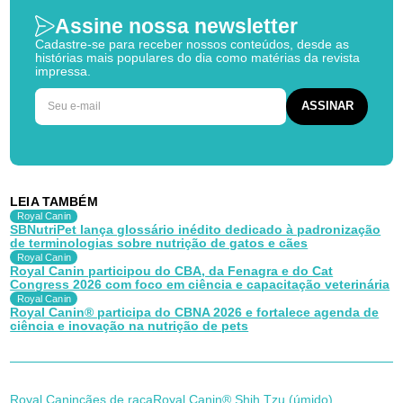
Assine nossa newsletter
Cadastre-se para receber nossos conteúdos, desde as
histórias mais populares do dia como matérias da revista
impressa.
LEIA TAMBÉM
Royal Canin
SBNutriPet lança glossário inédito dedicado à padronização
de terminologias sobre nutrição de gatos e cães
Royal Canin
Royal Canin participou do CBA, da Fenagra e do Cat
Congress 2026 com foco em ciência e capacitação veterinária
Royal Canin
Royal Canin® participa do CBNA 2026 e fortalece agenda de
ciência e inovação na nutrição de pets
Royal Canin
cães de raça
Royal Canin® Shih Tzu (úmido)