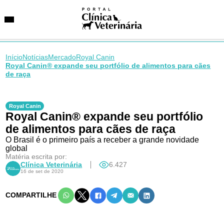
Início
Notícias
Mercado
Royal Canin
Royal Canin® expande seu portfólio de alimentos para cães
de raça
SUGESTÕES DE BUSCA
Entidades
Royal Canin
VetAgenda
Royal Canin® expande seu portfólio
Especialidades
de alimentos para cães de raça
O Brasil é o primeiro país a receber a grande novidade
global
Matéria escrita por:
Clínica Veterinária
6.427
16 de set de 2020
COMPARTILHE