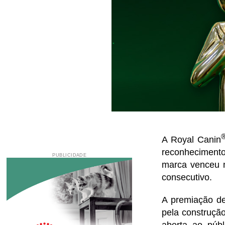
A Royal Canin
reconheciment
PUBLICIDADE
marca venceu n
consecutivo.
A premiação de
pela construçã
aberta ao públ