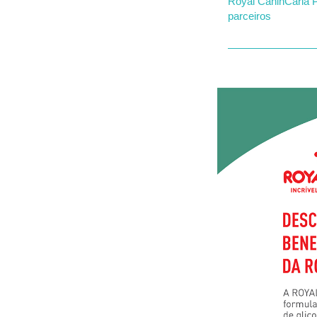
Royal Canin
Carla P
parceiros