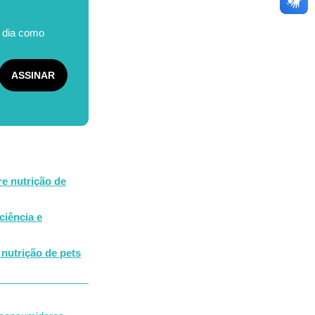
o dia como
re nutrição de
ciência e
 nutrição de pets