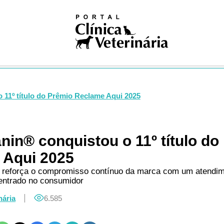
iosas
ivismo
na nuclear
ogia
gia
logia
ologia
gia
 11º título do Prêmio Reclame Aqui 2025
dia
ia clínica
ologia
nin® conquistou o 11º título do
ução
 Aqui 2025
Pública
Única
reforça o compromisso contínuo da marca com um atendime
centrado no consumidor
ogia
res
nária
6.585
logia
ses