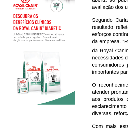
avaliação dos u
Segundo Carla 
resultado refl
esforços contín
da empresa. “R
da Royal Cani
necessidades d
consumidores 
importantes par
O reconhecime
atender pronta
aos produtos 
esclarecimento
diversas, refor
Com mais esta