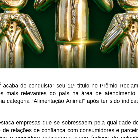
®
acaba de conquistar seu 11º título no Prêmio Recla
os mais relevantes do país na área de atendimento 
a categoria “Alimentação Animal” após ter sido indica
staca empresas que se sobressaem pela qualidade d
o de relações de confiança com consumidores e parceir
ico e considera indicadores como índices de soluçã