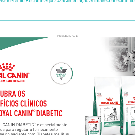
istori
Prêmio Reclame Aqui 2025
Alimentação Animal
reconhecimento
PUBLICIDADE