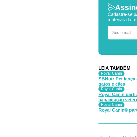
Assin
Cadastre-se p
matérias da re
LEIA TAMBÉM
Royal Canin
SBNutriPet lança 
gatos e cães
Royal Canin
Royal Canin parti
capacitação veteri
Royal Canin
Royal Canin® part