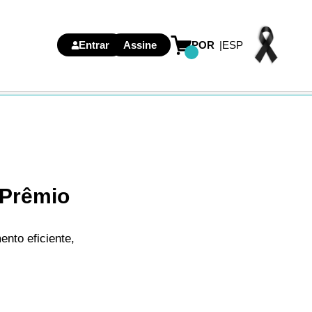
Entrar
Assine
POR
ESP
 Prêmio
nto eficiente,