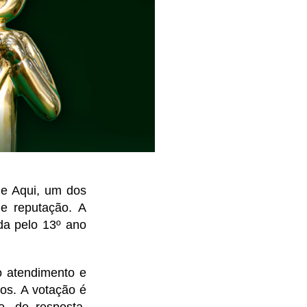
me Aqui, um dos
e reputação. A
da pelo 13º ano
o atendimento e
os. A votação é
o, de resposta,