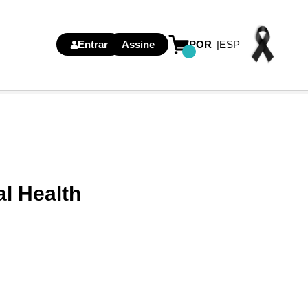
Entrar
Assine
POR
ESP
l Health