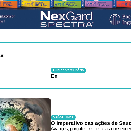
ES
Clínica veterinária
En
Saúde única
O imperativo das ações de Saú
Avanços, gargalos, riscos e as consequê