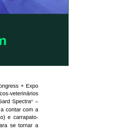
Congress + Expo
os-veterinários
Gard Spectra
–
®
 a contar com a
o) e carrapato-
ara se tornar a