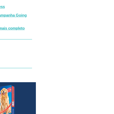
ess
 campanha Going
 mais completo