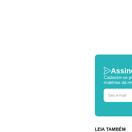
Assin
Cadastre-se p
matérias da re
LEIA TAMBÉM