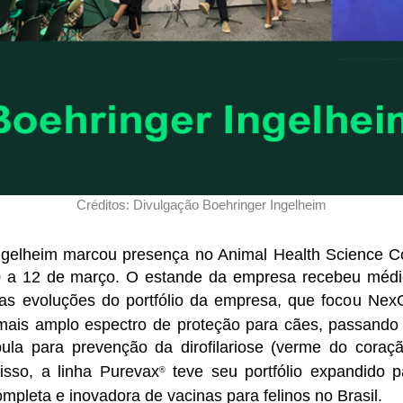
Créditos: Divulgação Boehringer Ingelheim
ngelheim marcou presença no Animal Health Science 
0 a 12 de março. O estande da empresa recebeu médic
as evoluções do portfólio da empresa, que focou Nex
mais amplo espectro de proteção para cães, passando
ula para prevenção da dirofilariose (verme do coraçã
disso, a linha Purevax
teve seu portfólio expandido p
®
mpleta e inovadora de vacinas para felinos no Brasil.