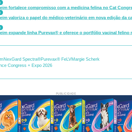
m
heim fortalece compromisso com a medicina felina no Cat Congr
m
eim valoriza o papel do médico-veterinário em nova edição da
m
eim expande linha Purevax® e oferece o portfólio vacinal felino
im
NexGard Spectra®
Purevax® FeLV
Margie Scherk
ence Congress + Expo 2026
PUBLICIDADE