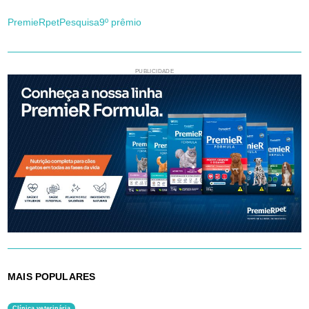
PremieRpet
Pesquisa
9º prêmio
PUBLICIDADE
MAIS POPULARES
Clínica veterinária