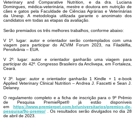
Veterinary and Comparative Nutrition, e da dra. Luciana
Domingues, médica-veterinária, mestre e doutora em nutrição de
cães e gatos pela Faculdade de Ciências Agrárias e Veterinárias
da Unesp. A metodologia utilizada garante o anonimato dos
candidatos em todas as etapas da avaliação.
Serão premiados os três melhores trabalhos, conforme abaixo:
V 1º. lugar: autor e orientador serão contemplados com uma
viagem para participar do ACVIM Forum 2023, na Filadélfia,
Pensilvânia – EUA.
V 2º. lugar: autor e orientador ganharão uma viagem para
participar do 42º. Congresso Brasileiro da Anclivepa, em Fortaleza,
Ceará.
V 3º. lugar: autor e orientador ganharão 1 Kindle + 1 e-book
Applied Veterinary Clinical Nutrition – Andrea J. Fascetti e Sean J.
Delaney.
O regulamento completo e a ficha de inscrição para o 9º Prêmio
de Pesquisa PremieRpet® já estão disponíveis
em
https://www.premierpet.com.br/universitarios/premios-de-
pesquisa/9o-premio/
. Os resultados serão divulgados no dia 28
de abril de 2023.