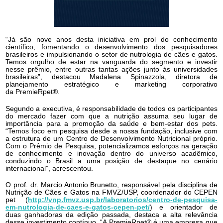
“Já são nove anos desta iniciativa em prol do conhecimento
científico, fomentando o desenvolvimento dos pesquisadores
brasileiros e impulsionando o setor de nutrologia de cães e gatos.
Temos orgulho de estar na vanguarda do segmento e investir
nesse prêmio, entre outras tantas ações junto às universidades
brasileiras”, destacou Madalena Spinazzola, diretora de
planejamento estratégico e marketing corporativo
da PremieRpet®.
Segundo a executiva, é responsabilidade de todos os participantes
do mercado fazer com que a nutrição assuma seu lugar de
importância para a promoção da saúde e bem-estar dos pets.
“Temos foco em pesquisa desde a nossa fundação, inclusive com
a estrutura de um Centro de Desenvolvimento Nutricional próprio.
Com o Prêmio de Pesquisa, potencializamos esforços na geração
de conhecimento e inovação dentro do universo acadêmico,
conduzindo o Brasil a uma posição de destaque no cenário
internacional”, acrescentou.
O prof. dr. Marcio Antonio Brunetto, responsável pela disciplina de
Nutrição de Cães e Gatos na FMVZ/USP, coordenador do CEPEN
pet
(
http://vnp.fmvz.usp.br/laboratorios/centro-de-pesquisa-
em-nutrologia-de-caes-e-gatos-cepen-pet/
)
e orientador de
duas ganhadoras da edição passada, destaca a alta relevância
desse investimento contínuo. “A PremieRpet® é uma empresa que