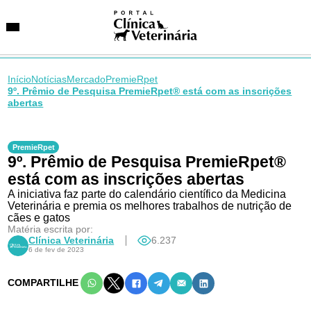
Início
Notícias
Mercado
PremieRpet
9º. Prêmio de Pesquisa PremieRpet® está com as inscrições
abertas
SUGESTÕES DE BUSCA
Entidades
PremieRpet
VetAgenda
9º. Prêmio de Pesquisa PremieRpet®
Especialidades
está com as inscrições abertas
A iniciativa faz parte do calendário científico da Medicina
Veterinária e premia os melhores trabalhos de nutrição de
cães e gatos
Matéria escrita por:
Clínica Veterinária
6.237
6 de fev de 2023
COMPARTILHE