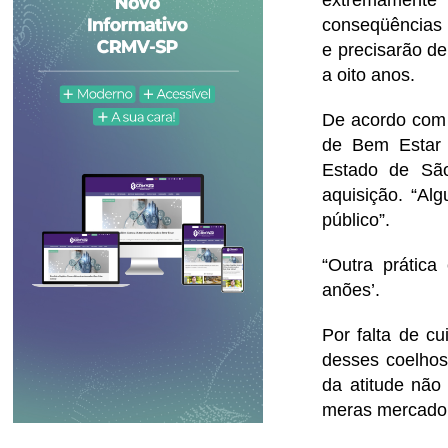
extremamente 
conseqüências 
e precisarão d
a oito anos.
De acordo com 
de Bem Estar 
Estado de Sã
aquisição. “Al
público”.
“Outra prática
anões’.
Por falta de c
desses coelhos
da atitude não
meras mercador