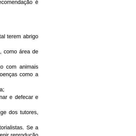
recomendação é
al terem abrigo
o, como área de
to com animais
 doenças como a
a;
nar e defecar e
ge dos tutores,
orialistas. Se a
venir reprodução