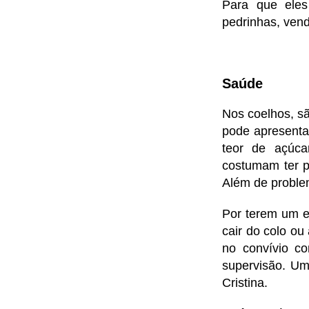
Para que eles
pedrinhas, vend
Saúde
Nos coelhos, s
pode apresentar
teor de açúcar
costumam ter p
Além de problem
Por terem um es
cair do colo ou
no convívio c
supervisão. Um
Cristina.