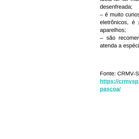
desenfreada;
– é muito curio
eletrônicos, é
aparelhos;
– são recomend
atenda a espéci
Fonte: CRMV-
https://crmvsp
pascoa/