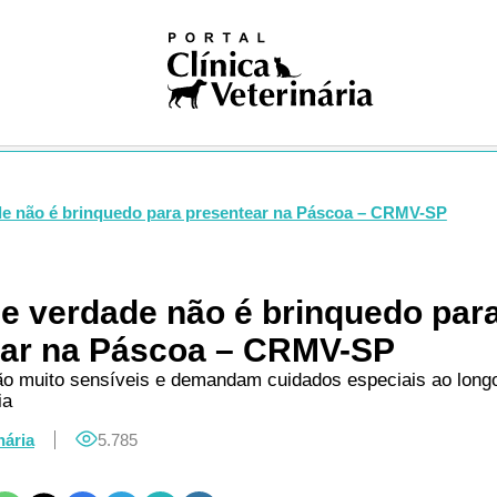
iosas
ivismo
na nuclear
ogia
gia
logia
ologia
gia
de não é brinquedo para presentear na Páscoa – CRMV-SP
dia
ia clínica
ologia
e verdade não é brinquedo par
ução
ear na Páscoa – CRMV-SP
Pública
Única
ão muito sensíveis e demandam cuidados especiais ao longo
ia
ogia
res
nária
5.785
logia
ses