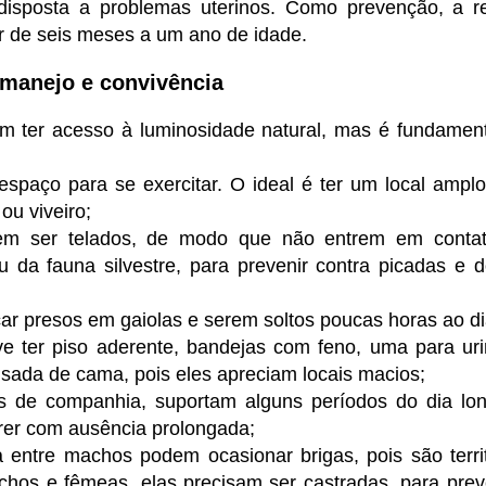
disposta a problemas uterinos. Como prevenção, a 
tir de seis meses a um ano de idade.
manejo e convivência
m ter acesso à luminosidade natural, mas é fundament
espaço para se exercitar. O ideal é ter um local ampl
 ou viveiro;
vem ser telados, de modo que não entrem em conta
ou da fauna silvestre, para prevenir contra picadas e
ar presos em gaiolas e serem soltos poucas horas ao di
e ter piso aderente, bandejas com feno, uma para uri
usada de cama, pois eles apreciam locais macios;
 de companhia, suportam alguns períodos do dia lon
er com ausência prolongada;
 entre machos podem ocasionar brigas, pois são territ
achos e fêmeas, elas precisam ser castradas, para pre