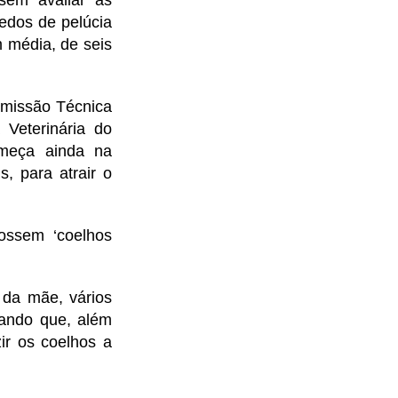
sem avaliar as
edos de pelúcia
 média, de seis
omissão Técnica
Veterinária do
meça ainda na
, para atrair o
fossem ‘coelhos
 da mãe, vários
tando que, além
ir os coelhos a