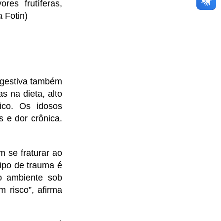
es frutíferas,
 Fotin)
igestiva também
s na dieta, alto
sico. Os idosos
 e dor crônica.
m se fraturar ao
tipo de trauma é
o ambiente sob
 risco”, afirma