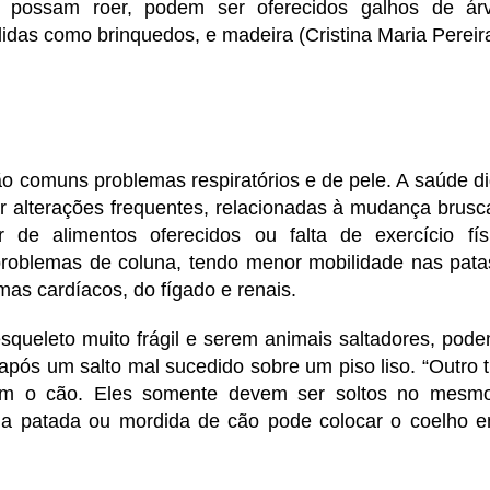
 possam roer, podem ser oferecidos galhos de árvor
idas como brinquedos, e madeira (Cristina Maria Pereira
ão comuns problemas respiratórios e de pele. A saúde d
 alterações frequentes, relacionadas à mudança brusca
 de alimentos oferecidos ou falta de exercício fí
roblemas de coluna, tendo menor mobilidade nas patas
as cardíacos, do fígado e renais.
queleto muito frágil e serem animais saltadores, pode
 após um salto mal sucedido sobre um piso liso. “Outro 
om o cão. Eles somente devem ser soltos no mesm
a patada ou mordida de cão pode colocar o coelho em