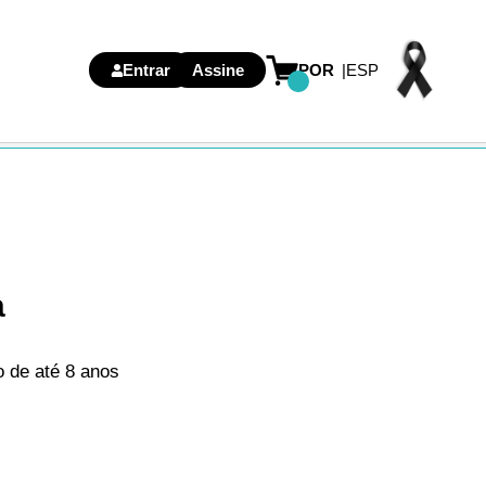
Entrar
Assine
POR
ESP
a
 de até 8 anos