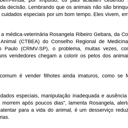
bem-vinda, por impulso, os pais acabam cedendo 
da decisão. Lembrando que os animais não são brinqu
e cuidados especiais por um bom tempo. Eles vivem, em
a médica-veterinária Rosangela Ribeiro Gebara, da C
Animal (CTBEA) do Conselho Regional de Medicina 
o Paulo (CRMV-SP), o problema, muitas vezes, co
guns vendedores chegam a colorir os pelos dos animais
 comum é vender filhotes ainda imaturos, como se 
uidados especiais, manipulação inadequada e ausência
 morrem após poucos dias”, lamenta Rosangela, aler
 atentar para a vida do animal, é um desserviço reduz
ias.