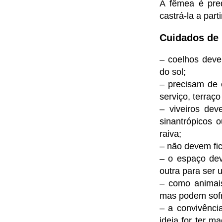
A fêmea é pre
castrá-la a par
Cuidados de 
– coelhos deve
do sol;
– precisam de 
serviço, terraço
– viveiros de
sinantrópicos 
raiva;
– não devem fic
– o espaço dev
outra para ser 
– como animais
mas podem sofr
– a convivência
ideia for ter m