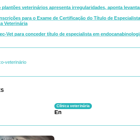
plantões veterinários apresenta irregularidades, aponta levant
Inscrições para o Exame de Certificação do Título de Especialist
 Veterinária
c-Vet para conceder título de especialista em endocanabinologia
o-veterinário
ES
Clínica veterinária
En