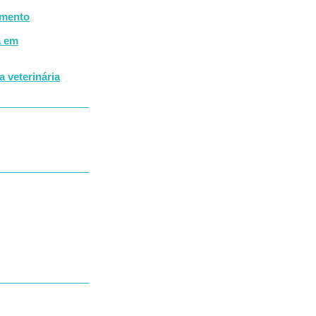
amento
a em
 veterinária