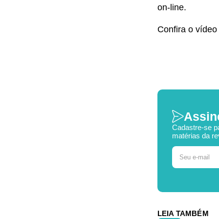
on-line.
Confira o vídeo
Assin
Cadastre-se p
matérias da re
LEIA TAMBÉM