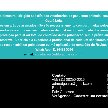
ca bimestral, dirigida aos clínicos veterinários de pequenos animais, es
Guará Ltda.
es em artigos assinados não são necessariamente compartilhadas pelos
eúdos dos anúncios veiculados são de total responsabilidade dos anun
produção parcial ou total do conteúdo desta publicação sem a prévia au
rescreve. A perícia e a experiência profissional de cada um são fatore
e responsabilizar pelo abuso ou má aplicação do conteúdo da Revista e 
WhatsApp
: 11 96471-5044
e-mail:
cvredacao@editoraguara.com.br
.
Contato
+55 (11) 98250-0016
admedguara@gmail.com
Brasil
Fale Conosco
VetAgenda - Cadastre um evento