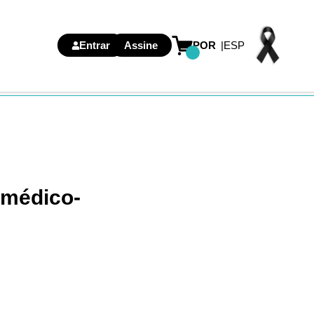
Entrar
Assine
POR
ESP
 médico-