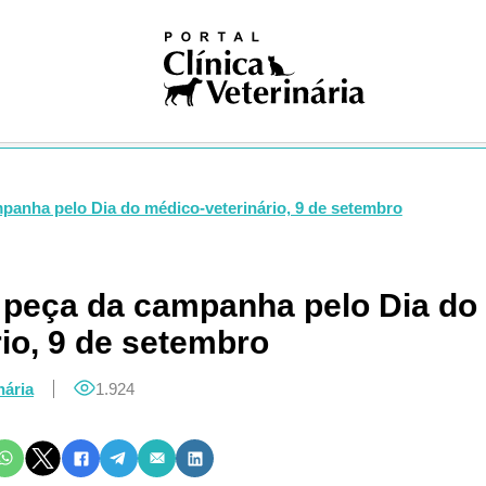
iosas
ivismo
na nuclear
ogia
gia
logia
ologia
gia
panha pelo Dia do médico-veterinário, 9 de setembro
dia
ia clínica
ologia
 peça da campanha pelo Dia do
ução
rio, 9 de setembro
Pública
Única
nária
1.924
ogia
res
logia
ses