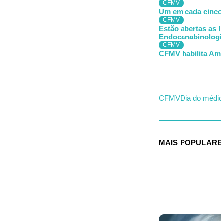
CFMV
Um em cada cinco 
CFMV
Estão abertas as 
Endocanabinologia
CFMV
CFMV habilita Ame
CFMV
Dia do médic
MAIS POPULAR