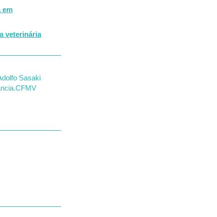
a em
 veterinária
Adolfo Sasaki
ância.
CFMV