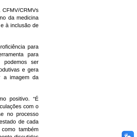
ema CFMV/CRMVs
ino da medicina
 e à inclusão de
ficiência para
ferramenta para
ão podemos ser
odutivas e gera
ger a imagem da
o positivo. “É
iculações com o
se no processo
 estado de cada
s, como também
ente discutidas