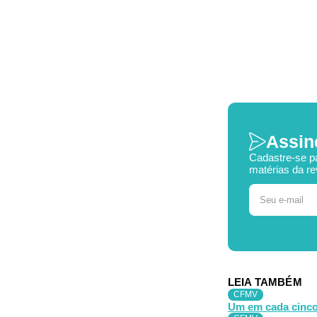
Assin
Cadastre-se p
matérias da re
LEIA TAMBÉM
CFMV
Um em cada cinco 