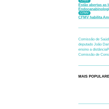
CFMV
Estão abertas as 
Endocanabinologia
CFMV
CFMV habilita Ame
Comissão de Saú
deputado João Dan
ensino a distância
P
Comissão de Const
MAIS POPULAR