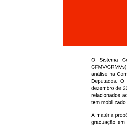
O Sistema Co
CFMV/CRMVs) c
análise na Com
Deputados. O
dezembro de 20
relacionados a
tem mobilizad
A matéria prop
graduação em m