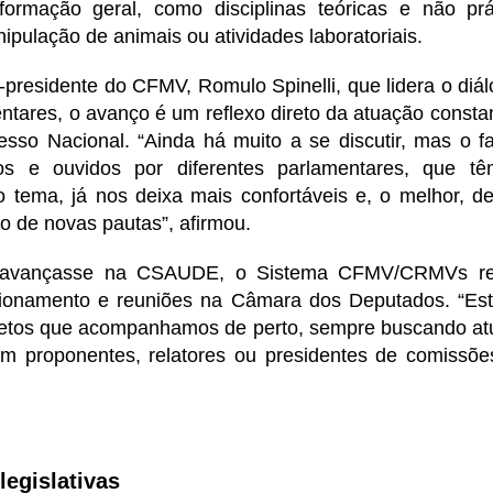
ormação geral, como disciplinas teóricas e não pr
pulação de animais ou atividades laboratoriais.
presidente do CFMV, Romulo Spinelli, que lidera o diálo
tares, o avanço é um reflexo direto da atuação consta
esso Nacional. “Ainda há muito a se discutir, mas o f
os e ouvidos por diferentes parlamentares, que t
o tema, já nos deixa mais confortáveis e, o melhor, d
o de novas pautas”, afirmou.
 avançasse na CSAUDE, o Sistema CFMV/CRMVs real
acionamento e reuniões na Câmara dos Deputados. “E
jetos que acompanhamos de perto, sempre buscando at
om proponentes, relatores ou presidentes de comissõe
.
legislativas