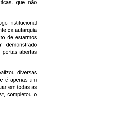
áticas, que não
go institucional
nte da autarquia
ato de estarmos
êm demonstrado
e portas abertas
izou diversas
ste é apenas um
uar em todas as
s*, completou o