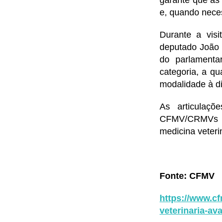
e, quando neces
Durante a vis
deputado João 
do parlamenta
categoria, a qu
modalidade à di
As articulaçõ
CFMV/CRMVs em
medicina veteri
Fonte: CFMV
https://www.cf
veterinaria-av