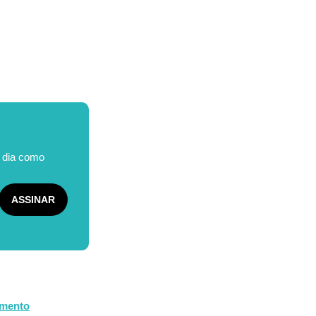
o dia como
amento