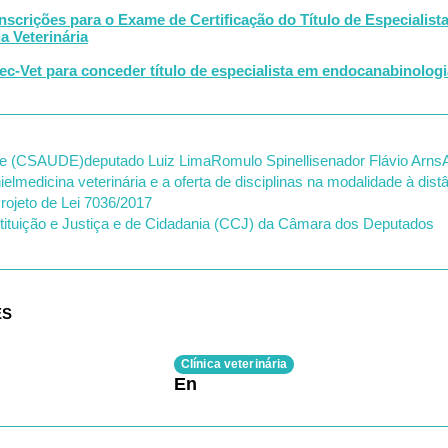
Inscrições para o Exame de Certificação do Título de Especialist
 Veterinária
c-Vet para conceder título de especialista em endocanabinologia
de (CSAUDE)
deputado Luiz Lima
Romulo Spinelli
senador Flávio Arns
iel
medicina veterinária e a oferta de disciplinas na modalidade à dist
rojeto de Lei 7036/2017
ituição e Justiça e de Cidadania (CCJ) da Câmara dos Deputados
ES
Clínica veterinária
En