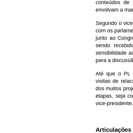
conteúdos de f
envolvam a mani
Segundo o vice-
com os parlamen
junto ao Congr
sendo recebid
sensibilidade a
para a discussã
Até que o PL
visitas de rel
dos muitos pro
etapas, seja c
vice-presidente
Articulações 