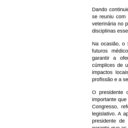
Dando continu
se reuniu com 
veterinária no 
disciplinas esse
Na ocasião, o
futuros médico
garantir a of
cúmplices de u
impactos locai
profissão e a s
O presidente 
importante que
Congresso, re
legislativo. A
presidente de
garante que as