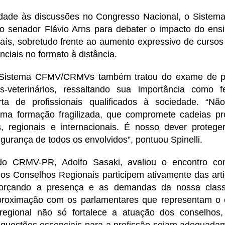
idade às discussões no Congresso Nacional, o Sist
o senador Flávio Arns para debater o impacto do ens
país, sobretudo frente ao aumento expressivo de cursos
nciais no formato à distância.
 Sistema CFMV/CRMVs também tratou do exame de pro
s-veterinários, ressaltando sua importância como 
erta de profissionais qualificados à sociedade. “N
ma formação fragilizada, que compromete cadeias pr
s, regionais e internacionais. É nosso dever prote
egurança de todos os envolvidos”, pontuou Spinelli.
do CRMV-PR, Adolfo Sasaki, avaliou o encontro com
 os Conselhos Regionais participem ativamente das art
forçando a presença e as demandas da nossa clas
 aproximação com os parlamentares que representam o
 regional não só fortalece a atuação dos conselho
 questões essenciais para a profissão sejam adequadam