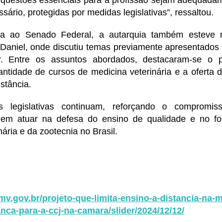
sário, protegidas por medidas legislativas”, ressaltou.
ita ao Senado Federal, a autarquia também esteve 
Daniel, onde discutiu temas previamente apresentados 
r. Entre os assuntos abordados, destacaram-se o pi
antidade de cursos de medicina veterinária e a oferta d
stância.
es legislativas continuam, reforçando o compromi
 atuar na defesa do ensino de qualidade e no for
nária e da zootecnia no Brasil.
mv.gov.br/projeto-que-limita-ensino-a-distancia-na-
anca-para-a-ccj-na-camara/slider/2024/12/12/