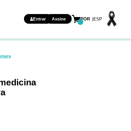
Entrar
Assine
POR
ESP
Câmara
 medicina
ra