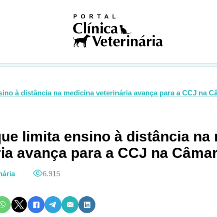
iosas
ivismo
na nuclear
ogia
gia
logia
ologia
gia
nsino à distância na medicina veterinária avança para a CCJ na 
dia
ia clínica
ologia
que limita ensino à distância na
ução
ria avança para a CCJ na Câma
Pública
Única
nária
6.915
ogia
res
logia
ses