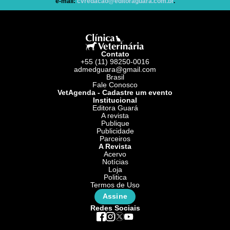
e-mail:
cvredacao@editoraguara.com.br
.
Contato
+55 (11) 98250-0016
admedguara@gmail.com
Brasil
Fale Conosco
VetAgenda - Cadastre um evento
Institucional
Editora Guará
A revista
Publique
Publicidade
Parceiros
A Revista
Acervo
Notícias
Loja
Politica
Termos de Uso
Assine
Redes Sociais