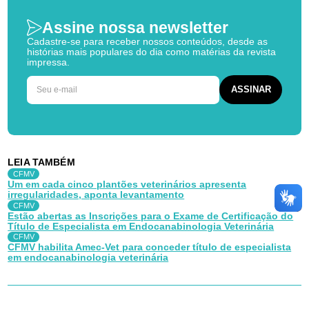
Assine nossa newsletter
Cadastre-se para receber nossos conteúdos, desde as
histórias mais populares do dia como matérias da revista
impressa.
LEIA TAMBÉM
CFMV
Um em cada cinco plantões veterinários apresenta
irregularidades, aponta levantamento
CFMV
Estão abertas as Inscrições para o Exame de Certificação do
Título de Especialista em Endocanabinologia Veterinária
CFMV
CFMV habilita Amec-Vet para conceder título de especialista
em endocanabinologia veterinária