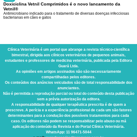
Doxiciclina Vetnil Comprimidos é o novo lancamento da
Vetnil®
Antimicrobiano indicado para o tratamento de diversas doenças infecciosas
bacterianas em cães e gatos
Clínica Veterinária
é um portal que abrange a revista técnico-científica
bimestral, dirigida aos clínicos veterinários de pequenos animais,
estudantes e professores de medicina veterinária, publicada pela Editora
Guará Ltda.
As opiniões em artigos assinados não são necessariamente
compartilhadas pelos editores.
Os conteúdos dos anúncios veiculados são de total responsabilidade dos
anunciantes.
Não é permitida a reprodução parcial ou total do conteúdo desta publicação
sem a prévia autorização da editora.
A responsabilidade de qualquer terapêutica prescrita é de quem a
prescreve. A perícia e a experiência profissional de cada um são fatores
determinantes para a condução dos possíveis tratamentos para cada
caso. Os editores não podem se responsabilizar pelo abuso ou má
aplicação do conteúdo da Revista e do Portal Clínica Veterinária.
WhatsApp
: 11 96471-5044