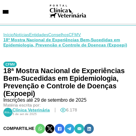
Início
Notícias
Entidades
Conselhos
CFMV
18ª Mostra Nacional de Experiências Bem-Sucedidas em
Epidemiologia, Prevenção e Controle de Doenças (Expoepi)
SUGESTÕES DE BUSCA
Entidades
CFMV
VetAgenda
18ª Mostra Nacional de Experiências
Especialidades
Bem-Sucedidas em Epidemiologia,
Prevenção e Controle de Doenças
(Expoepi)
Inscrições até 29 de setembro de 2025
Matéria escrita por:
Clínica Veterinária
6.178
5 de set de 2025
COMPARTILHE