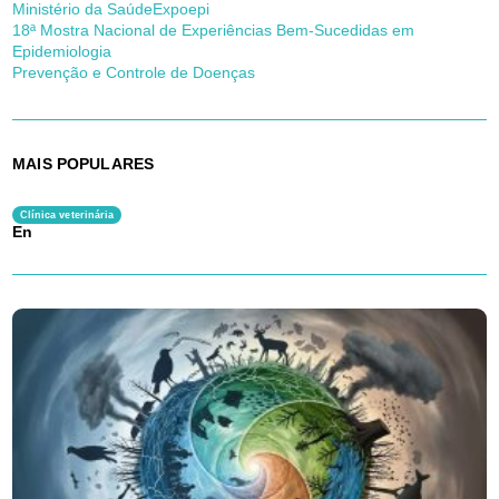
Ministério da Saúde
Expoepi
18ª Mostra Nacional de Experiências Bem-Sucedidas em
Epidemiologia
Prevenção e Controle de Doenças
MAIS POPULARES
Clínica veterinária
En