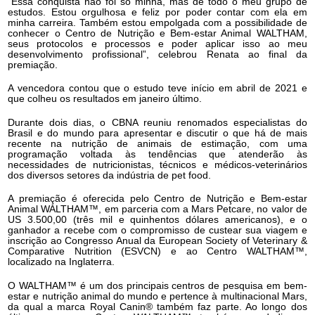
“Essa conquista não foi só minha, mas de todo o meu grupo de
estudos. Estou orgulhosa e feliz por poder contar com ela em
minha carreira. Também estou empolgada com a possibilidade de
conhecer o Centro de Nutrição e Bem-estar Animal WALTHAM,
seus protocolos e processos e poder aplicar isso ao meu
desenvolvimento profissional”, celebrou Renata ao final da
premiação.
A vencedora contou que o estudo teve início em abril de 2021 e
que colheu os resultados em janeiro último.
Durante dois dias, o CBNA reuniu renomados especialistas do
Brasil e do mundo para apresentar e discutir o que há de mais
recente na nutrição de animais de estimação, com uma
programação voltada às tendências que atenderão às
necessidades de nutricionistas, técnicos e médicos-veterinários
dos diversos setores da indústria de pet food.
A premiação é oferecida pelo Centro de Nutrição e Bem-estar
Animal WALTHAM™, em parceria com a Mars Petcare, no valor de
US 3.500,00 (três mil e quinhentos dólares americanos), e o
ganhador a recebe com o compromisso de custear sua viagem e
inscrição ao Congresso Anual da European Society of Veterinary &
Comparative Nutrition (ESVCN) e ao Centro WALTHAM™,
localizado na Inglaterra.
O WALTHAM™ é um dos principais centros de pesquisa em bem-
estar e nutrição animal do mundo e pertence à multinacional Mars,
da qual a marca Royal Canin® também faz parte. Ao longo dos