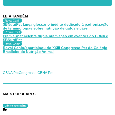
LEIA TAMBÉM
Royal Canin
SBNutriPet lança glossário inédito dedicado à padronização
de terminologias sobre nutrição de gatos e cães
PremieRpet
PremieRpet celebra dupla premiação em eventos do CBNA e
SBNutriPet
Royal Canin
Royal Canin® participou do XXIII Congresso Pet do Colégio
Brasileiro de Nutrição Animal
CBNA Pet
Congresso CBNA Pet
MAIS POPULARES
Clínica veterinária
En