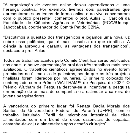
“A organização de eventos online deixou aprendizados e uma
herança positiva. Por exemplo, tivemos dois palestrantes que
apresentaram seus temas de forma online e ao vivo conversaram
com o público presente”, comentou o prof. Aulus C. Carciofi da
Faculdade de Ciências Agrárias e Veterinárias (FCAV/Unesp-
Jaboticabal), coordenador do Comitê Pet do CBNA.
“Discutimos a questão dos transgênicos e jogamos uma nova luz
sobre essa polêmica, que é mais filosófica do que científica. A
ciência já aprovou e garantiu as vantagens dos transgênicos”,
destacou o prof. Aulus.
Todos os trabalhos aceitos pelo Comitê Científico serão publicados
nos anais, e houve apresentação oral dos três trabalhos mais bem
avaliados. O trabalhos científicos apresentados no evento foram
premiados no último dia de palestras, sendo que os três projetos
finalistas foram liderados por mulheres. O primeiro colocado foi
contemplado com o Prêmio WALTHAM™ de Pesquisa de 2022. O
Prêmio Waltham de Pesquisa destina-se a incentivar a pesquisa
em nutrição de animais de companhia e a estimular a carreira de
jovens pesquisadores.
A vencedora do primeiro lugar foi Renata Bacila Morais dos
Santos, da Universidade Federal do Paraná (UFPR), com o
trabalho intitulado “Perfil da microbiota intestinal de cães
alimentados com um blend de óleos essenciais de copaíba,
castanha-de-caju e pimenteiras após desafio cirúrgico”.