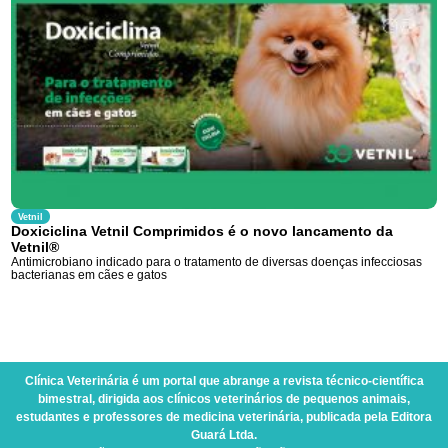
Vetnil
Doxiciclina Vetnil Comprimidos é o novo lancamento da
Vetnil®
Antimicrobiano indicado para o tratamento de diversas doenças infecciosas
bacterianas em cães e gatos
Clínica Veterinária
é um portal que abrange a revista técnico-científica
bimestral, dirigida aos clínicos veterinários de pequenos animais,
estudantes e professores de medicina veterinária, publicada pela Editora
Guará Ltda.