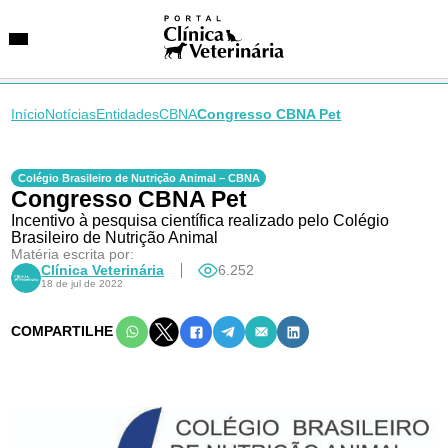
Início
Notícias
Entidades
CBNA
Congresso CBNA Pet
SUGESTÕES DE BUSCA
Colégio Brasileiro de Nutrição Animal – CBNA
Congresso CBNA Pet
Entidades
VetAgenda
Incentivo à pesquisa científica realizado pelo Colégio
Especialidades
Brasileiro de Nutrição Animal
Matéria escrita por:
Clínica Veterinária
6.252
18 de jul de 2022
COMPARTILHE