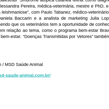
alestras “Síndrome atópica cutânea felina: como diagn
Alessandra Pereira, médica-veterinária, mestre e PhD, 
 leishmaniose”, com Paulo Tabanez, médico-veterinário 
Daniela Baccarin e a analista de marketing Julia Lo
endo que os veterinários tem a oportunidade de conhece
em relação ao tema, como o programa bem-estar Brav
e bem-estar. “Doenças Transmitidas por Vetores” també
 / MSD Saúde Animal
sd-saude-animal.com.br/