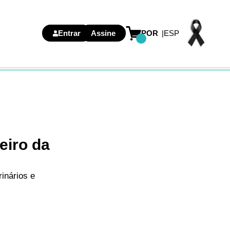
Entrar
Assine
POR
ESP
eiro da
inários e