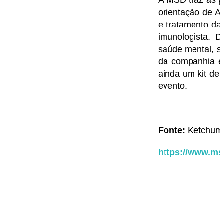
A MSD traz as p
orientação de 
e tratamento da
imunologista. 
saúde mental, s
da companhia 
ainda um kit d
evento.
Fonte:
Ketchum
https://www.m