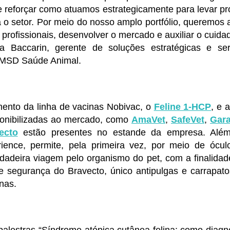
 reforçar como atuamos estrategicamente para levar pr
 o setor. Por meio do nosso amplo portfólio, queremos 
profissionais, desenvolver o mercado e auxiliar o cuida
a Baccarin, gerente de soluções estratégicas e se
a MSD Saúde Animal.
mento da linha de vacinas Nobivac, o
Feline 1-HCP
, e 
onibilizadas ao mercado, como
AmaVet
,
SafeVet
,
Gara
ecto
estão presentes no estande da empresa. Além
ience, permite, pela primeira vez, por meio de ócul
rdadeira viagem pelo organismo do pet, com a finalida
 e segurança do Bravecto, único antipulgas e carrapat
nas.