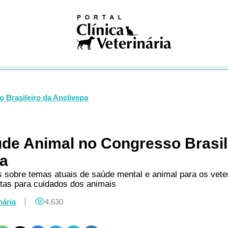
iosas
ivismo
na nuclear
ogia
gia
logia
ologia
gia
Brasileiro da Anclivepa
dia
ia clínica
ologia
e Animal no Congresso Brasil
ução
pa
Pública
Única
s sobre temas atuais de saúde mental e animal para os veter
tas para cuidados dos animais
ogia
res
nária
4.630
logia
ses