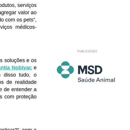
odutos, serviços
agregar valor ao
do com os pets”,
rviços médicos-
PUBLICIDADE
as soluções e os
ntia Nobivac
e
 disso tudo, o
os de realidade
de de entender a
os com proteção