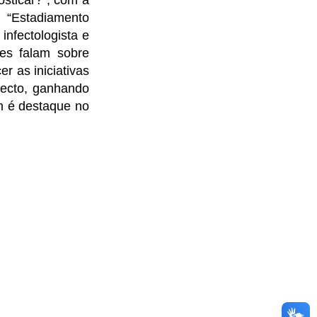
osticar?”, com a
e “Estadiamento
infectologista e
pes falam sobre
r as iniciativas
ecto, ganhando
m é destaque no