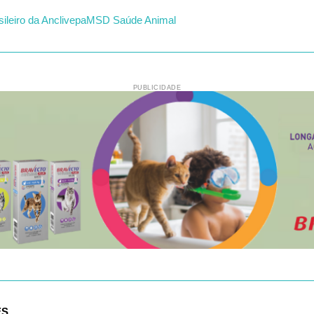
ileiro da Anclivepa
MSD Saúde Animal
PUBLICIDADE
ES