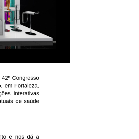
o 42º Congresso
o, em Fortaleza,
es interativas
atuais de saúde
nto e nos dá a