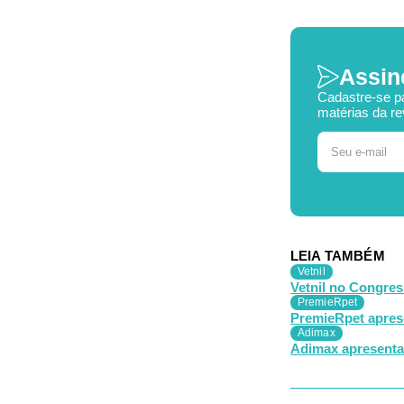
Assin
Cadastre-se p
matérias da re
LEIA TAMBÉM
Vetnil
Vetnil no Congres
PremieRpet
PremieRpet aprese
Adimax
Adimax apresenta 