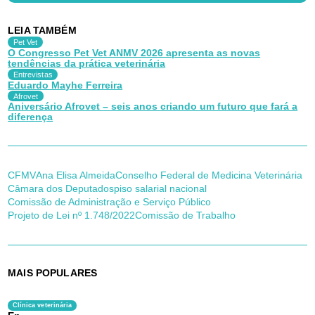
LEIA TAMBÉM
Pet Vet
O Congresso Pet Vet ANMV 2026 apresenta as novas
tendências da prática veterinária
Entrevistas
Eduardo Mayhe Ferreira
Afrovet
Aniversário Afrovet – seis anos criando um futuro que fará a
diferença
CFMV
Ana Elisa Almeida
Conselho Federal de Medicina Veterinária
Câmara dos Deputados
piso salarial nacional
Comissão de Administração e Serviço Público
Projeto de Lei nº 1.748/2022
Comissão de Trabalho
MAIS POPULARES
Clínica veterinária