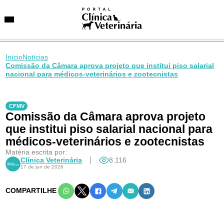
Início
Notícias
Comissão da Câmara aprova projeto que institui piso salarial
nacional para médicos-veterinários e zootecnistas
SUGESTÕES DE BUSCA
Entidades
CFMV
VetAgenda
Comissão da Câmara aprova projeto
Especialidades
que institui piso salarial nacional para
médicos-veterinários e zootecnistas
Matéria escrita por:
Clínica Veterinária
8.116
17 de jun de 2026
COMPARTILHE