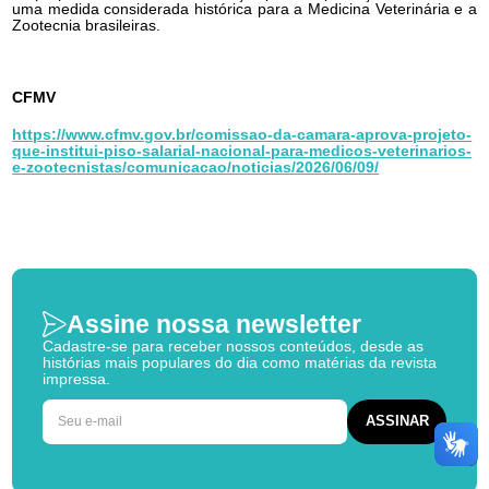
uma medida considerada histórica para a Medicina Veterinária e a
Zootecnia brasileiras.
CFMV
https://www.cfmv.gov.br/comissao-da-camara-aprova-projeto-
que-institui-piso-salarial-nacional-para-medicos-veterinarios-
e-zootecnistas/comunicacao/noticias/2026/06/09/
Assine nossa newsletter
Cadastre-se para receber nossos conteúdos, desde as
histórias mais populares do dia como matérias da revista
impressa.