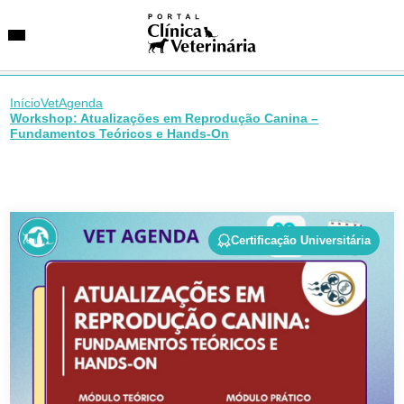
Início
VetAgenda
Workshop: Atualizações em Reprodução Canina –
Fundamentos Teóricos e Hands-On
SUGESTÕES DE BUSCA
Entidades
VetAgenda
Especialidades
Certificação Universitária