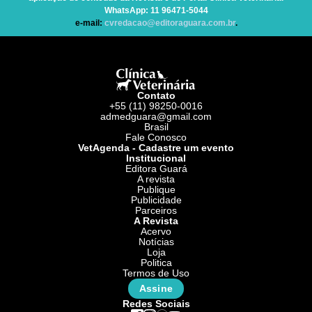
WhatsApp
: 11 96471-5044
e-mail:
cvredacao@editoraguara.com.br
.
Contato
+55 (11) 98250-0016
admedguara@gmail.com
Brasil
Fale Conosco
VetAgenda - Cadastre um evento
Institucional
Editora Guará
A revista
Publique
Publicidade
Parceiros
A Revista
Acervo
Notícias
Loja
Politica
Termos de Uso
Assine
Redes Sociais