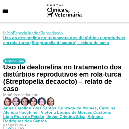
Início
Especialidades
Reprodução
Uso da deslorelina no tratamento dos distúrbios reprodutivos
em rola-turca (Streptopelia decaocto) – relato de caso
SUGESTÕES DE BUSCA
Entidades
Reprodução
VetAgenda
Uso da deslorelina no tratamento dos
Especialidades
distúrbios reprodutivos em rola-turca
(Streptopelia decaocto) – relato de
caso
Matéria escrita por:
Anna Caroline Yves Santos Gonzaga de Moraes,
Carolina
Alencar Facchinei,
Victória Louise de Moraes Custódio,
Lígia Pires da Paixão,
Joyce Cristina Silva,
Adriana
Rodriguez dos Santos
4 de jan de 2024
7.452