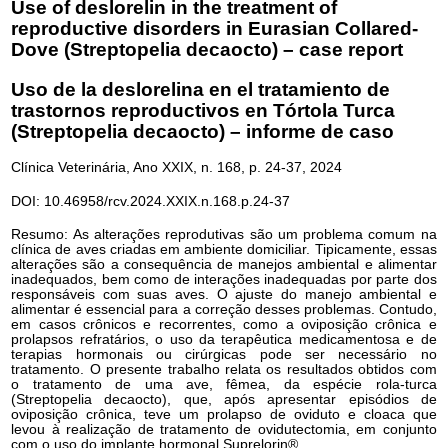
Use of deslorelin in the treatment of
reproductive disorders in Eurasian Collared-
Dove (Streptopelia decaocto) – case report
Uso de la deslorelina en el tratamiento de
trastornos reproductivos en Tórtola Turca
(Streptopelia decaocto) – informe de caso
Clínica Veterinária, Ano XXIX, n. 168, p. 24-37, 2024
DOI: 10.46958/rcv.2024.XXIX.n.168.p.24-37
Resumo: As alterações reprodutivas são um problema comum na
clínica de aves criadas em ambiente domiciliar. Tipicamente, essas
alterações são a consequência de manejos ambiental e alimentar
inadequados, bem como de interações inadequadas por parte dos
responsáveis com suas aves. O ajuste do manejo ambiental e
alimentar é essencial para a correção desses problemas. Contudo,
em casos crônicos e recorrentes, como a oviposição crônica e
prolapsos refratários, o uso da terapêutica medicamentosa e de
terapias hormonais ou cirúrgicas pode ser necessário no
tratamento. O presente trabalho relata os resultados obtidos com
o tratamento de uma ave, fêmea, da espécie rola-turca
(Streptopelia decaocto), que, após apresentar episódios de
oviposição crônica, teve um prolapso de oviduto e cloaca que
levou à realização de tratamento de ovidutectomia, em conjunto
com o uso do implante hormonal Suprelorin®.