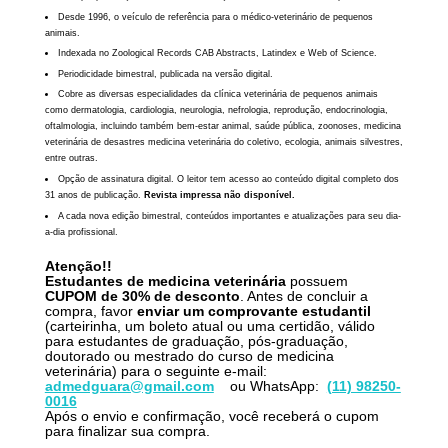
Desde 1996, o veículo de referência para o médico-veterinário de pequenos
animais.
Indexada no Zoological Records CAB Abstracts, Latindex e Web of Science.
Periodicidade bimestral, publicada na versão digital.
Cobre as diversas especialidades da clínica veterinária de pequenos animais
como dermatologia, cardiologia, neurologia, nefrologia, reprodução, endocrinologia,
oftalmologia, incluindo também bem-estar animal, saúde pública, zoonoses, medicina
veterinária de desastres medicina veterinária do coletivo, ecologia, animais silvestres,
entre outras.
Opção de assinatura digital. O leitor tem acesso ao conteúdo digital completo dos
31 anos de publicação.
Revista impressa não disponível.
A cada nova edição bimestral, conteúdos importantes e atualizações para seu dia-
a-dia profissional.
Atenção!!
Estudantes de medicina veterinária
possuem
CUPOM
de 30% de desconto
. Antes de concluir a
compra, favor
enviar um comprovante estudantil
(carteirinha, um boleto atual ou uma certidão, válido
para estudantes de graduação, pós-graduação,
doutorado ou mestrado do curso de medicina
veterinária) para o seguinte e-mail:
admedguara@gmail.com
ou WhatsApp:
(11) 98250-
0016
Após o envio e confirmação, você receberá o cupom
para finalizar sua compra.