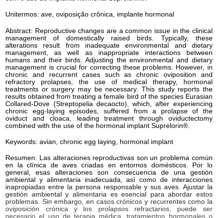
Unitermos: ave, oviposição crônica, implante hormonal
Abstract: Reproductive changes are a common issue in the clinical
management of domestically raised birds. Typically, these
alterations result from inadequate environmental and dietary
management, as well as inappropriate interactions between
humans and their birds. Adjusting the environmental and dietary
management is crucial for correcting these problems. However, in
chronic and recurrent cases such as chronic oviposition and
refractory prolapses, the use of medical therapy, hormonal
treatments or surgery may be necessary. This study reports the
results obtained from treating a female bird of the species Eurasian
Collared-Dove (Streptopelia decaocto), which, after experiencing
chronic egg-laying episodes, suffered from a prolapse of the
oviduct and cloaca, leading treatment through oviductectomy
combined with the use of the hormonal implant Suprelorin®.
Keywords: avian, chronic egg laying, hormonal implant
Resumen: Las alteraciones reproductivas son un problema común
en la clínica de aves criadas en entornos domésticos. Por lo
general, esas alteraciones son consecuencia de una gestión
ambiental y alimentaria inadecuada, así como de interacciones
inapropiadas entre la persona responsable y sus aves. Ajustar la
gestión ambiental y alimentaria es esencial para abordar estos
problemas. Sin embargo, en casos crónicos y recurrentes como la
oviposición crónica y los prolapsos refractarios, puede ser
necesario el uso de terapia médica, tratamientos hormonales o