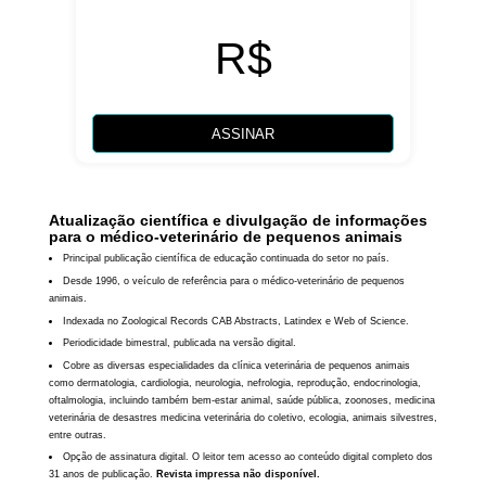
R$
ASSINAR
Atualização científica e divulgação de informações
para o médico-veterinário de pequenos animais
Principal publicação científica de educação continuada do setor no país.
Desde 1996, o veículo de referência para o médico-veterinário de pequenos
animais.
Indexada no Zoological Records CAB Abstracts, Latindex e Web of Science.
Periodicidade bimestral, publicada na versão digital.
Cobre as diversas especialidades da clínica veterinária de pequenos animais
como dermatologia, cardiologia, neurologia, nefrologia, reprodução, endocrinologia,
oftalmologia, incluindo também bem-estar animal, saúde pública, zoonoses, medicina
veterinária de desastres medicina veterinária do coletivo, ecologia, animais silvestres,
entre outras.
Opção de assinatura digital. O leitor tem acesso ao conteúdo digital completo dos
31 anos de publicação.
Revista impressa não disponível.