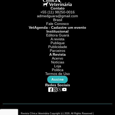
Contato
+55 (11) 98250-0016
admedguara@gmail.com
Brasil
Fale Conosco
VetAgenda - Cadastre um evento
Institucional
Editora Guará
A revista
Publique
Publicidade
Parceiros
A Revista
Acervo
Notícias
Loja
Politica
Termos de Uso
Assine
Redes Sociais
Revista Clínica Veterinária Copyright (c) 2026. All Rights Reserved |