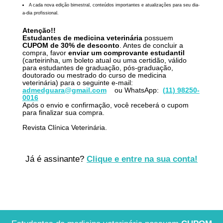
A cada nova edição bimestral, conteúdos importantes e atualizações para seu dia-
a-dia profissional.
Atenção!!
Estudantes de medicina veterinária
possuem
CUPOM
de 30% de desconto
. Antes de concluir a
compra, favor
enviar um comprovante estudantil
(carteirinha, um boleto atual ou uma certidão, válido
para estudantes de graduação, pós-graduação,
doutorado ou mestrado do curso de medicina
veterinária) para o seguinte e-mail:
admedguara@gmail.com
ou WhatsApp:
(11) 98250-
0016
Após o envio e confirmação, você receberá o cupom
para finalizar sua compra.
Revista Clínica Veterinária.
Já é assinante?
Clique e entre na sua conta!