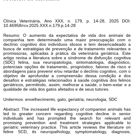
Clínica Veterinária, Ano XXX, n. 179, p. 14-28, 2025 DOI:
10.46958/rcv.2025.XXX.n.179.p.14-28
Resumo: O aumento da expectativa de vida dos animais de
companhia tem determinado uma maior preocupação com o
declínio cognitivo dos indivíduos idosos e tem desencadeado a
busca de estratégias de prevenção e de tratamento relevantes e
promissoras, aplicadas à prática da veterinária geriátrica. Este
artigo revisa a literatura sobre a síndrome de disfunção cognitiva
(SDC) felina, sua neuropatologia, sintomatologia, diagnóstico,
potenciais opções de tratamento, prognóstico, fatores de risco e
abordagens para prevenir e/ou retardar o declínio cognitivo, com o
objetivo de aprofundar a compreensão dessa condição e dos
desafios e estratégias relacionados à saúde cognitiva dos felinos
geriátricos, permitindo, assim, melhorar a saúde, o bem-estar e a
qualidade de vida dos gatos afetados e de seus tutores.
Unitermos: envelhecimento, gato, geriatria, neurologia, SDC
Abstract: The increased life expectancy of companion animals has
led to greater concern regarding cognitive decline in senior
individuals and has prompted the search for relevant and
promising prevention and treatment strategies applicable to
geriatric veterinary practice. This article reviews the literature on
feline SCD, its neuropathology, symptomatology, diagnosis,