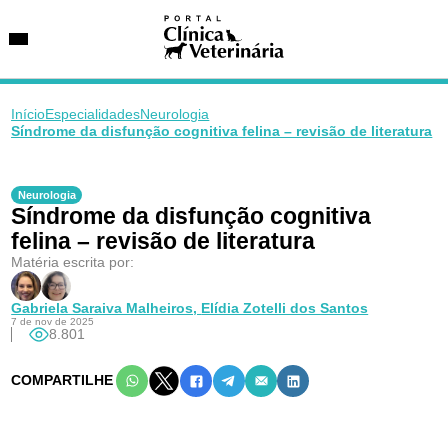
Início
Especialidades
Neurologia
Síndrome da disfunção cognitiva felina – revisão de literatura
SUGESTÕES DE BUSCA
Entidades
Neurologia
Síndrome da disfunção cognitiva
VetAgenda
Especialidades
felina – revisão de literatura
Matéria escrita por:
Gabriela Saraiva Malheiros,
Elídia Zotelli dos Santos
7 de nov de 2025
8.801
COMPARTILHE