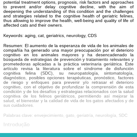
potential treatment options, prognosis, risk factors and approaches
to prevent and/or delay cognitive decline, with the aim of
deepening the understanding of this condition and the challenges
and strategies related to the cognitive health of geriatric felines,
thus allowing to improve the health, well-being and quality of life of
affected cats and their owners.
Keywords: aging, cat, geriatrics, neurology, CDS
Resumen: El aumento de la esperanza de vida de los animales de
compañía ha generado una mayor preocupación por el deterioro
cognitivo en los animales mayores y ha desencadenado la
búsqueda de estrategias de prevención y tratamiento relevantes y
prometedoras aplicadas a la práctica veterinaria geriátrica. Este
artículo revisa la literatura sobre el síndrome de disfunción
cognitiva felina (SDC), su neuropatología, sintomatología,
diagnóstico, posibles opciones terapéuticas, pronóstico, factores
de riesgo y enfoques para prevenir y/o retrasar el deterioro
cognitivo, con el objetivo de profundizar la comprensión de esta
condición y de los desafíos y estrategias relacionados con la salud
cognitiva de los felinos geriátricos, permitiendo así mejorar la
salud, el bienestar y la calidad de vida de los gatos afectados y de
sus cuidadores.
Palabras clave: envejecimiento, gato, geriatría, neurología, SDC
Introdução