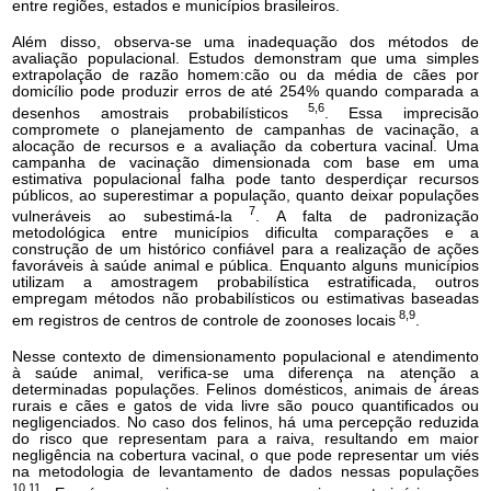
entre regiões, estados e municípios brasileiros.
Além disso, observa-se uma inadequação dos métodos de
avaliação populacional. Estudos demonstram que uma simples
extrapolação de razão homem:cão ou da média de cães por
domicílio pode produzir erros de até 254% quando comparada a
5,6
desenhos amostrais probabilísticos
. Essa imprecisão
compromete o planejamento de campanhas de vacinação, a
alocação de recursos e a avaliação da cobertura vacinal. Uma
campanha de vacinação dimensionada com base em uma
estimativa populacional falha pode tanto desperdiçar recursos
públicos, ao superestimar a população, quanto deixar populações
7
vulneráveis ao subestimá-la
. A falta de padronização
metodológica entre municípios dificulta comparações e a
construção de um histórico confiável para a realização de ações
favoráveis à saúde animal e pública. Enquanto alguns municípios
utilizam a amostragem probabilística estratificada, outros
empregam métodos não probabilísticos ou estimativas baseadas
8,9
em registros de centros de controle de zoonoses locais
.
Nesse contexto de dimensionamento populacional e atendimento
à saúde animal, verifica-se uma diferença na atenção a
determinadas populações. Felinos domésticos, animais de áreas
rurais e cães e gatos de vida livre são pouco quantificados ou
negligenciados. No caso dos felinos, há uma percepção reduzida
do risco que representam para a raiva, resultando em maior
negligência na cobertura vacinal, o que pode representar um viés
na metodologia de levantamento de dados nessas populações
10,11