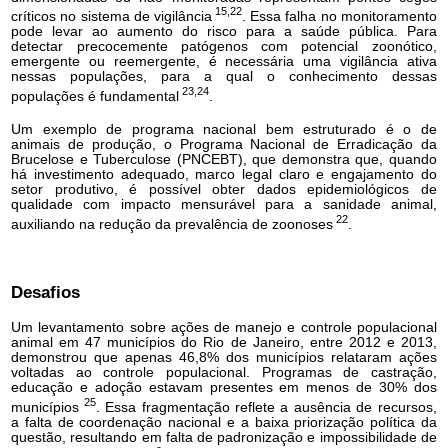
15,22
críticos no sistema de vigilância
. Essa falha no monitoramento
pode levar ao aumento do risco para a saúde pública. Para
detectar precocemente patógenos com potencial zoonótico,
emergente ou reemergente, é necessária uma vigilância ativa
nessas populações, para a qual o conhecimento dessas
23,24
populações é fundamental
.
Um exemplo de programa nacional bem estruturado é o de
animais de produção, o Programa Nacional de Erradicação da
Brucelose e Tuberculose (PNCEBT), que demonstra que, quando
há investimento adequado, marco legal claro e engajamento do
setor produtivo, é possível obter dados epidemiológicos de
qualidade com impacto mensurável para a sanidade animal,
22
auxiliando na redução da prevalência de zoonoses
.
Desafios
Um levantamento sobre ações de manejo e controle populacional
animal em 47 municípios do Rio de Janeiro, entre 2012 e 2013,
demonstrou que apenas 46,8% dos municípios relataram ações
voltadas ao controle populacional. Programas de castração,
educação e adoção estavam presentes em menos de 30% dos
25
municípios
. Essa fragmentação reflete a ausência de recursos,
a falta de coordenação nacional e a baixa priorização política da
questão, resultando em falta de padronização e impossibilidade de