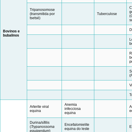
C
Tripanosomose
g
(transmitida por
Tuberculose
(
tsetsé)
s
D
Bovinos e
b
ubalinos
L
b
R
b
p
S
(
V
T
Anemia
Arterite viral
A
infecciosa
equina
e
equina
Durina/sífilis
Encefalomielite
(
Trypanossoma
E
equina do leste
equiperdum
)