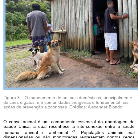
Figura 3 – O mapeamento de animais domésticos, principalmente
de cães e gatos, em comunidades indígenas é fundamental nas
ações de prevenção a zoonoses. Créditos: Alexander Biondo
O censo animal é um componente essencial da abordagem de
Saúde Única, a qual reconhece a interconexão entre a saúde
21
humana, animal e ambiental
. Populações animais mal
dimensionadas ou não monitoradas representam pontos cegos