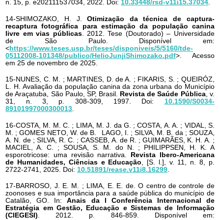
n. 15, p. e202111537034, 2022. Doi:
10.33448/rsd-v11i15.37034
.
14-SHIMOZAKO, H. J.
Otimização da técnica de captura-
recaptura fotográfica para estimação da população canina
livre em vias públicas
. 2012. Tese (Doutorado) – Universidade
de São Paulo. Disponível em:
<
https://www.teses.usp.br/teses/disponiveis/5/5160/tde-
05112008-101348/publico/HelioJunjiShimozako.pdf
>. Acesso
em 25 de novembro de 2025.
15-NUNES, C. M. ; MARTINES, D. de A. ; FIKARIS, S. ; QUEIRÓZ,
L. H. Avaliação da população canina da zona urbana do Município
de Araçatuba, São Paulo, SP, Brasil.
Revista de Saúde Pública
, v.
31, n. 3, p. 308-309, 1997. Doi:
10.1590/S0034-
89101997000300013
.
16-COSTA, M. M. C. ; LIMA, M. J. da G. ; COSTA, A. A. ; VIDAL, S.
M. ; GOMES NETO, W. de B. LAGO, I. ; SILVA, M. B. da ; SOUZA,
A. N. de ; SILVA, R. C. ; CASSEB, A. de R. ; GUIMARÃES, K. H. A. ;
MACIEL, A. C. ; SOUSA, S. M. do N. ; PHILIPPSEN, H. K. A
esporotricose: uma revisão narrativa.
Revista Ibero-Americana
de Humanidades, Ciências e Educação
, [S. l.], v. 11, n. 8, p.
2722-2741, 2025. Doi:
10.51891/rease.v11i8.16299
.
17-BARROSO, J. E. M. ; LIMA, E. E. de. O centro de controle de
zoonoses e sua importância para a saúde pública do município de
Catalão, GO. In:
Anais da I Conferência Internacional de
Estratégia em Gestão, Educação e Sistemas de Informação
(CIEGESI)
. 2012. p. 846-859. Disponível em: