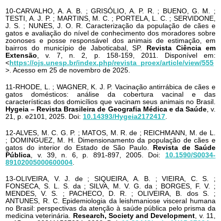
10-CARVALHO, A. A. B. ; GRISÓLIO, A. P. R. ; BUENO, G. M. ;
TESTI, A. J. P. ; MARTINS, M. C. ; PORTELA, L. C. ; SERVIDONE,
J. S. ; NUNES, J. O. R. Caracterização da população de cães e
gatos e avaliação do nível de conhecimento dos moradores sobre
zoonoses e posse responsável dos animais de estimação, em
bairros do município de Jaboticabal, SP.
Revista Ciência em
Extensão
, v. 7, n. 2, p. 158-159, 2011. Disponível em:
<
https://ojs.unesp.br/index.php/revista_proex/article/view/555
>. Acesso em 25 de novembro de 2025.
11-RHODE, L. ; WAGNER, K. J. P. Vacinação antirrábica de cães e
gatos domésticos: análise da cobertura vacinal e das
características dos domicílios que vacinam seus animais no Brasil.
Hygeia – Revista Brasileira de Geografia Médica e da Saúde
, v.
21, p. e2101, 2025. Doi:
10.14393/Hygeia2172417
.
12-ALVES, M. C. G. P. ; MATOS, M. R. de ; REICHMANN, M. de L.
; DOMINGUEZ, M. H. Dimensionamento da população de cães e
gatos do interior do Estado de São Paulo.
Revista de Saúde
Pública
, v. 39, n. 6, p. 891-897, 2005. Doi:
10.1590/S0034-
89102005000600004
.
13-OLIVEIRA, V. J. de ; SIQUEIRA, A. B. ; VIEIRA, C. S. ;
FONSECA, S. L. S. da ; SILVA, M. V. G. da ; BORGES, F. V. ;
MENDES, V. S. ; PACHECO, D. R. ; OLIVEIRA, B. dos S. ;
ANTUNES, R. C. Epidemiologia da leishmaniose visceral humana
no Brasil: perspectivas da atenção à saúde pública pelo prisma da
medicina veterinária.
Research, Society and Development
, v. 11,