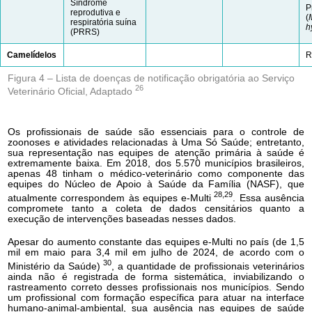
Síndrome
P
reprodutiva e
(
respiratória suína
h
(PRRS)
Camelídelos
R
Figura 4 – Lista de doenças de notificação obrigatória ao Serviço
26
Veterinário Oficial, Adaptado
Os profissionais de saúde são essenciais para o controle de
zoonoses e atividades relacionadas à Uma Só Saúde; entretanto,
sua representação nas equipes de atenção primária à saúde é
extremamente baixa. Em 2018, dos 5.570 municípios brasileiros,
apenas 48 tinham o médico-veterinário como componente das
equipes do Núcleo de Apoio à Saúde da Família (NASF), que
28,29
atualmente correspondem às equipes e-Multi
. Essa ausência
compromete tanto a coleta de dados censitários quanto a
execução de intervenções baseadas nesses dados.
Apesar do aumento constante das equipes e-Multi no país (de 1,5
mil em maio para 3,4 mil em julho de 2024, de acordo com o
30
Ministério da Saúde)
, a quantidade de profissionais veterinários
ainda não é registrada de forma sistemática, inviabilizando o
rastreamento correto desses profissionais nos municípios. Sendo
um profissional com formação específica para atuar na interface
humano-animal-ambiental, sua ausência nas equipes de saúde