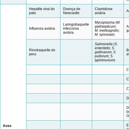
Hepatite viral do
Doença de
Clamidiose
A
pato
Newcastle
aviária
Mycoplasma
(
M.
Laringotraqueíte
gallisepticum;
A
Influenza aviária
infecciosa
M. melleagridis;
g
aviária
M. synoviae
)
Salmonella (S.
enteritidis; S.
Rinotraqueíte do
B
gallinarum; S.
peru
a
pullorum; S.
typhimurium
)
C
C
C
D
D
b
G
E
Aves