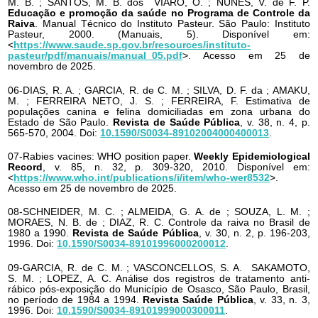
M. B. ; SANTOS, M. B. dos VIARO, O. ; NUNES, V. de F. P.
Educação e promoção da saúde no Programa de Controle da
Raiva
. Manual Técnico do Instituto Pasteur. São Paulo: Instituto
Pasteur, 2000. (Manuais, 5). Disponível em:
<
https://www.saude.sp.gov.br/resources/instituto-
pasteur/pdf/manuais/manual_05.pdf
>. Acesso em 25 de
novembro de 2025.
06-DIAS, R. A. ; GARCIA, R. de C. M. ; SILVA, D. F. da ; AMAKU,
M. ; FERREIRA NETO, J. S. ; FERREIRA, F. Estimativa de
populações canina e felina domiciliadas em zona urbana do
Estado de São Paulo.
Revista de Saúde Pública
, v. 38, n. 4, p.
565-570, 2004. Doi:
10.1590/S0034-89102004000400013
.
07-Rabies vacines: WHO position paper.
Weekly Epidemiological
Record
, v. 85, n. 32, p. 309-320, 2010. Disponível em:
<
https://www.who.int/publications/i/item/who-wer8532
>.
Acesso em 25 de novembro de 2025.
08-SCHNEIDER, M. C. ; ALMEIDA, G. A. de ; SOUZA, L. M. ;
MORAES, N. B. de ; DIAZ, R. C. Controle da raiva no Brasil de
1980 a 1990.
Revista de Saúde Pública
, v. 30, n. 2, p. 196-203,
1996. Doi:
10.1590/S0034-89101996000200012
.
09-GARCIA, R. de C. M. ; VASCONCELLOS, S. A. SAKAMOTO,
S. M. ; LOPEZ, A. C. Análise dos registros de tratamento anti-
rábico pós-exposição do Município de Osasco, São Paulo, Brasil,
no período de 1984 a 1994.
Revista Saúde Pública
, v. 33, n. 3,
1996. Doi:
10.1590/S0034-89101999000300011
.