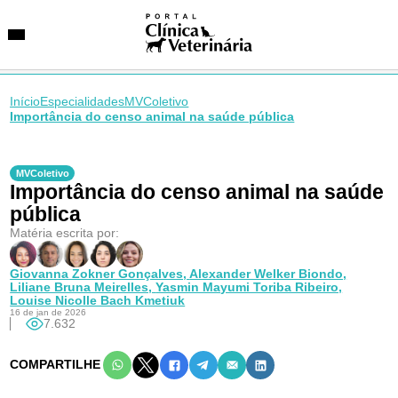
Início
Especialidades
MVColetivo
Importância do censo animal na saúde pública
SUGESTÕES DE BUSCA
Entidades
MVColetivo
Importância do censo animal na saúde
VetAgenda
Especialidades
pública
Matéria escrita por:
Giovanna Zokner Gonçalves,
Alexander Welker Biondo,
Liliane Bruna Meirelles,
Yasmin Mayumi Toriba Ribeiro,
Louise Nicolle Bach Kmetiuk
16 de jan de 2026
7.632
COMPARTILHE