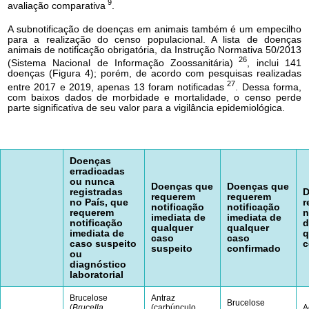
9
avaliação comparativa
.
A subnotificação de doenças em animais também é um empecilho
para a realização do censo populacional. A lista de doenças
animais de notificação obrigatória, da Instrução Normativa 50/2013
26
(Sistema Nacional de Informação Zoossanitária)
, inclui 141
doenças (Figura 4); porém, de acordo com pesquisas realizadas
27
entre 2017 e 2019, apenas 13 foram notificadas
. Dessa forma,
com baixos dados de morbidade e mortalidade, o censo perde
parte significativa de seu valor para a vigilância epidemiológica.
Doenças
erradicadas
ou nunca
Doenças que
Doenças que
registradas
D
requerem
requerem
no País, que
r
notificação
notificação
requerem
n
imediata de
imediata de
notificação
d
qualquer
qualquer
imediata de
q
caso
caso
caso suspeito
c
suspeito
confirmado
ou
diagnóstico
laboratorial
Brucelose
Antraz
Brucelose
(
Brucella
(carbúnculo
A