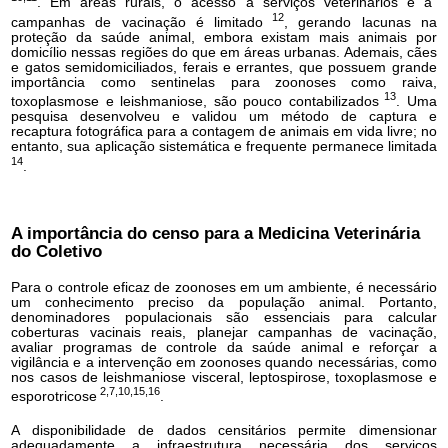
. Em áreas rurais, o acesso a serviços veterinários e a
12
campanhas de vacinação é limitado
, gerando lacunas na
proteção da saúde animal, embora existam mais animais por
domicílio nessas regiões do que em áreas urbanas. Ademais, cães
e gatos semidomiciliados, ferais e errantes, que possuem grande
importância como sentinelas para zoonoses como raiva,
13
toxoplasmose e leishmaniose, são pouco contabilizados
. Uma
pesquisa desenvolveu e validou um método de captura e
recaptura fotográfica para a contagem de animais em vida livre; no
entanto, sua aplicação sistemática e frequente permanece limitada
14
.
A importância do censo para a Medicina
Veterinária
do Coletivo
Para o controle eficaz de zoonoses em um ambiente, é necessário
um conhecimento preciso da população animal. Portanto,
denominadores populacionais são essenciais para calcular
coberturas vacinais reais, planejar campanhas de vacinação,
avaliar programas de controle da saúde animal e reforçar a
vigilância e a intervenção em zoonoses quando necessárias, como
nos casos de leishmaniose visceral, leptospirose, toxoplasmose e
2,7,10,15,16
esporotricose
.
A disponibilidade de dados censitários permite dimensionar
adequadamente a infraestrutura necessária dos serviços