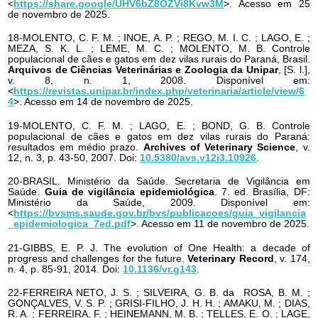
<
https://share.google/UHV6bZ8OZVi8Kvw3M
>. Acesso em 25
de novembro de 2025.
18-MOLENTO, C. F. M. ; INOE, A. P. ; REGO, M. I. C. ; LAGO, E. ;
MEZA, S. K. L. ; LEME, M. C. ; MOLENTO, M. B. Controle
populacional de cães e gatos em dez vilas rurais do Paraná, Brasil.
Arquivos de Ciências Veterinárias e Zoologia da Unipar
, [S. l.],
v. 8, n. 1, 2008. Disponível em:
<
https://revistas.unipar.br/index.php/veterinaria/article/view/6
4
>. Acesso em 14 de novembro de 2025.
19-MOLENTO, C. F. M. ; LAGO, E. ; BOND, G. B. Controle
populacional de cães e gatos em dez vilas rurais do Paraná:
resultados em médio prazo.
Archives of Veterinary Science
, v.
12, n. 3, p. 43-50, 2007. Doi:
10.5380/avs.v12i3.10926
.
20-BRASIL. Ministério da Saúde. Secretaria de Vigilância em
Saúde.
Guia de vigilância epidemiológica
. 7. ed. Brasília, DF:
Ministério da Saúde, 2009. Disponível em:
<
https://bvsms.saude.gov.br/bvs/publicacoes/guia_vigilancia
_epidemiologica_7ed.pdf
>. Acesso em 11 de novembro de 2025.
21-GIBBS, E. P. J. The evolution of One Health: a decade of
progress and challenges for the future.
Veterinary Record
, v. 174,
n. 4, p. 85-91, 2014. Doi:
10.1136/vr.g143
.
22-FERREIRA NETO, J. S. ; SILVEIRA, G. B. da ROSA, B. M. ;
GONÇALVES, V. S. P. ; GRISI-FILHO, J. H. H. ; AMAKU, M. ; DIAS,
R. A. ; FERREIRA, F. ; HEINEMANN, M. B. ; TELLES, E. O. ; LAGE,