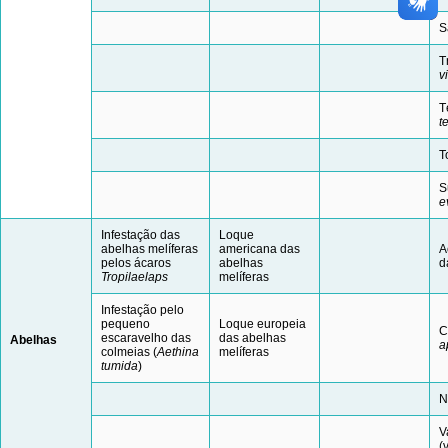
S
T
v
T
t
T
S
e
Infestação das
Loque
abelhas melíferas
americana das
A
pelos ácaros
abelhas
d
Tropilaelaps
melíferas
Infestação pelo
pequeno
Loque europeia
C
escaravelho das
das abelhas
A
b
e
l
h
a
s
a
colmeias (
Aethina
melíferas
tumida
)
N
V
(