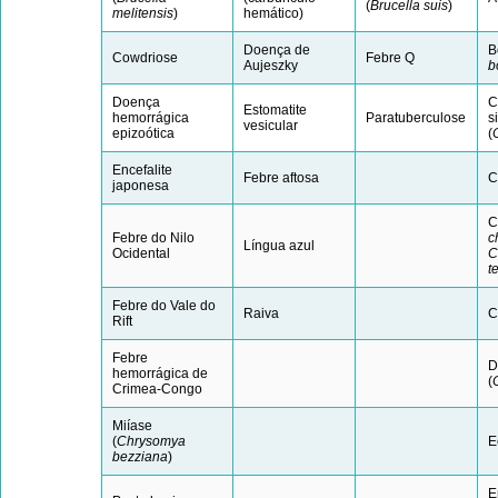
(
Brucella suis
)
melitensis
)
hemático)
Doença de
B
Cowdriose
Febre Q
Aujeszky
b
Doença
C
Estomatite
hemorrágica
Paratuberculose
s
vesicular
epizoótica
(
Encefalite
Febre aftosa
C
japonesa
C
Febre do Nilo
c
Língua azul
Ocidental
C
t
Febre do Vale do
Raiva
C
Rift
Febre
D
hemorrágica de
(
Crimea-Congo
Miíase
(
Chrysomya
E
bezziana
)
E