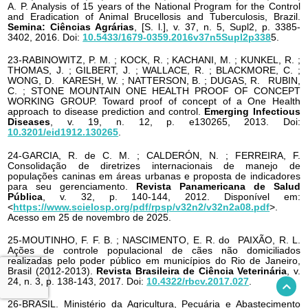
A. P. Analysis of 15 years of the National Program for the Control
and Eradication of Animal Brucellosis and Tuberculosis, Brazil.
Semina: Ciências Agrárias
, [S. l.], v. 37, n. 5, Supl2, p. 3385-
3402, 2016. Doi:
10.5433/1679-0359.2016v37n5Supl2p338
5.
23-RABINOWITZ, P. M. ; KOCK, R. ; KACHANI, M. ; KUNKEL, R. ;
THOMAS, J. ; GILBERT, J. ; WALLACE, R. ; BLACKMORE, C. ;
WONG, D. KARESH, W. ; NATTERSON, B. ; DUGAS, R. RUBIN,
C. ; STONE MOUNTAIN ONE HEALTH PROOF OF CONCEPT
WORKING GROUP. Toward proof of concept of a One Health
approach to disease prediction and control.
Emerging Infectious
Diseases
, v. 19, n. 12, p. e130265, 2013. Doi:
10.3201/eid1912.130265
.
24-GARCIA, R. de C. M. ; CALDERÓN, N. ; FERREIRA, F.
Consolidação de diretrizes internacionais de manejo de
populações caninas em áreas urbanas e proposta de indicadores
para seu gerenciamento.
Revista Panamericana de Salud
Pública
, v. 32, p. 140-144, 2012. Disponível em:
<
https://www.scielosp.org/pdf/rpsp/v32n2/v32n2a08.pdf
>.
Acesso em 25 de novembro de 2025.
25-MOUTINHO, F. F. B. ; NASCIMENTO, E. R. do PAIXÃO, R. L.
Ações de controle populacional de cães não domiciliados
realizadas pelo poder público em municípios do Rio de Janeiro,
Brasil (2012-2013).
Revista Brasileira de Ciência Veterinária
, v.
24, n. 3, p. 138-143, 2017. Doi:
10.4322/rbcv.2017.027
.
26-BRASIL. Ministério da Agricultura, Pecuária e Abastecimento