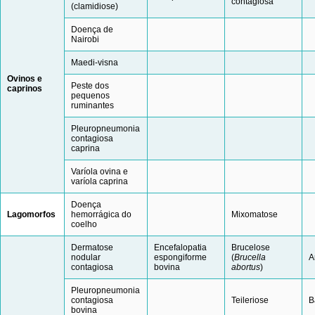
contagiosa
(clamidiose)
Doença de
Nairobi
Maedi-visna
O
v
i
n
os e
Peste dos
capri
n
o
s
pequenos
ruminantes
Pleuropneumonia
contagiosa
caprina
Varíola ovina e
varíola caprina
Doença
La
go
mor
fos
hemorrágica do
Mixomatose
coelho
Dermatose
Encefalopatia
Brucelose
nodular
espongiforme
(
Brucella
A
contagiosa
bovina
abortus
)
Pleuropneumonia
contagiosa
Teileriose
B
bovina