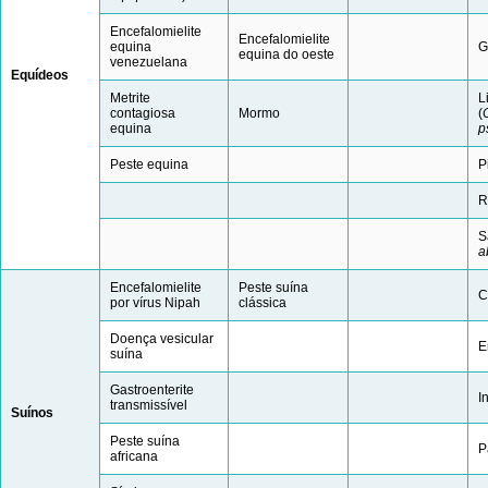
Encefalomielite
Encefalomielite
equina
G
equina do oeste
venezuelana
E
q
u
í
d
e
o
s
Metrite
L
contagiosa
Mormo
(
equina
p
Peste equina
P
R
S
a
Encefalomielite
Peste suína
C
por vírus Nipah
clássica
Doença vesicular
E
suína
Gastroenterite
I
transmissível
S
u
í
n
o
s
Peste suína
P
africana