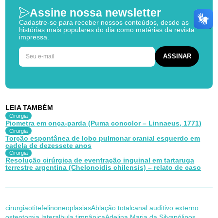
Assine nossa newsletter
Cadastre-se para receber nossos conteúdos, desde as
histórias mais populares do dia como matérias da revista
impressa.
LEIA TAMBÉM
Cirurgia
Piometra em onça-parda (Puma concolor – Linnaeus, 1771)
Cirurgia
Torção espontânea de lobo pulmonar cranial esquerdo em
cadela de dezessete anos
Cirurgia
Resolução cirúrgica de eventração inguinal em tartaruga
terrestre argentina (Chelonoidis chilensis) – relato de caso
cirurgia
otite
felino
neoplasias
Ablação total
canal auditivo externo
osteotomia lateral
bula timpânica
Adelina Maria da Silva
pólipos