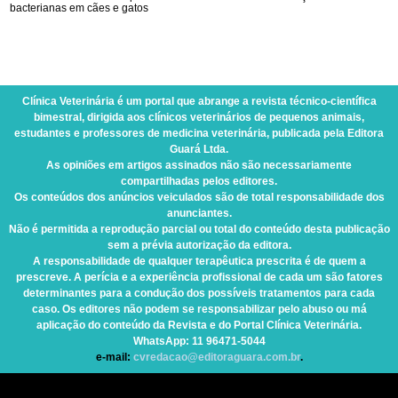
bacterianas em cães e gatos
Clínica Veterinária
é um portal que abrange a revista técnico-científica
bimestral, dirigida aos clínicos veterinários de pequenos animais,
estudantes e professores de medicina veterinária, publicada pela Editora
Guará Ltda.
As opiniões em artigos assinados não são necessariamente
compartilhadas pelos editores.
Os conteúdos dos anúncios veiculados são de total responsabilidade dos
anunciantes.
Não é permitida a reprodução parcial ou total do conteúdo desta publicação
sem a prévia autorização da editora.
A responsabilidade de qualquer terapêutica prescrita é de quem a
prescreve. A perícia e a experiência profissional de cada um são fatores
determinantes para a condução dos possíveis tratamentos para cada
caso. Os editores não podem se responsabilizar pelo abuso ou má
aplicação do conteúdo da Revista e do Portal Clínica Veterinária.
WhatsApp
: 11 96471-5044
e-mail:
cvredacao@editoraguara.com.br
.