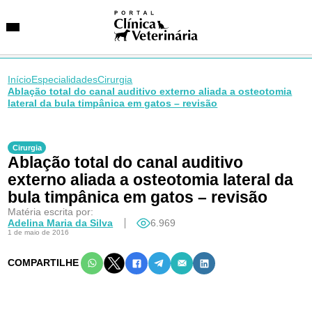
Início
Especialidades
Cirurgia
Ablação total do canal auditivo externo aliada a osteotomia
lateral da bula timpânica em gatos – revisão
SUGESTÕES DE BUSCA
Entidades
Cirurgia
VetAgenda
Ablação total do canal auditivo
Especialidades
externo aliada a osteotomia lateral da
bula timpânica em gatos – revisão
Matéria escrita por:
Adelina Maria da Silva
6.969
1 de maio de 2016
COMPARTILHE