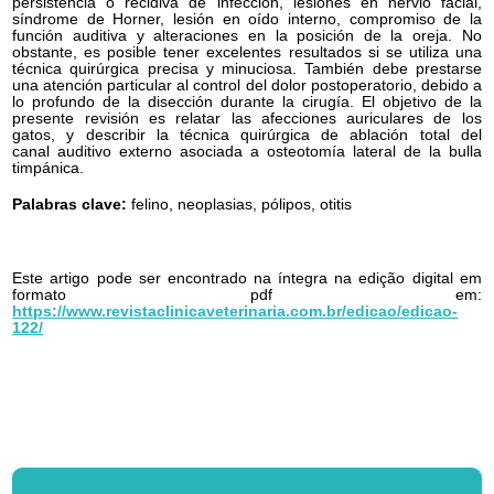
persistencia o recidiva de infección, lesiones en nervio facial,
síndrome de Horner, lesión en oído interno, compromiso de la
función auditiva y alteraciones en la posición de la oreja. No
obstante, es posible tener excelentes resultados si se utiliza una
técnica quirúrgica precisa y minuciosa. También debe prestarse
una atención particular al control del dolor postoperatorio, debido a
lo profundo de la disección durante la cirugía. El objetivo de la
presente revisión es relatar las afecciones auriculares de los
gatos, y describir la técnica quirúrgica de ablación total del
canal auditivo externo asociada a osteotomía lateral de la bulla
timpánica.
Palabras clave:
felino, neoplasias, pólipos, otitis
Este artigo pode ser encontrado na íntegra na edição digital em
formato pdf em:
https://www.revistaclinicaveterinaria.com.br/edicao/edicao-
122/