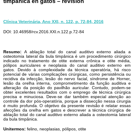
timpánica en gatos – revisión
Clínica Veterinária, Ano XXI, n. 122, p. 72-84, 2016
DOI: 10.46958/rcv.2016.XXI.n.122.p.72-84
Resumo:
A ablação total do canal auditivo externo aliada a
osteotomia lateral da bula timpânica é um procedimento cirúrgico
indicado no tratamento de otite externa crônica e otite média,
pólipos auriculares e neoplasia do canal auditivo externo em
gatos. Devido à complexidade da técnica operatória, há risco
potencial de várias complicações cirúrgicas, como persistência ou
recidiva da infecção, lesão do nervo facial, síndrome de Horner,
lesão da orelha interna, comprometimento da função auditiva e
alteração da posição do pavilhão auricular. Contudo, podem-se
obter excelentes resultados com o emprego de técnica cirúrgica
precisa e minuciosa. Deve-se dar também especial atenção ao
controle da dor pós-operatória, porque a dissecção nessa cirurgia
é muito profunda. O objetivo da presente revisão é relatar essas
afecções da orelha em gatos e descrever a técnica cirúrgica de
ablação total do canal auditivo externo aliada a osteotomia lateral
da bula timpânica.
Unitermos:
felino, neoplasias, pólipos, otite