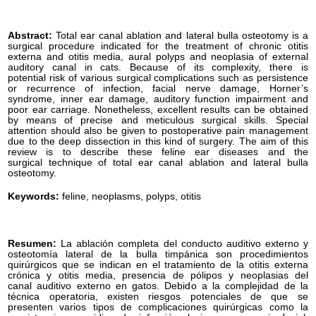
Abstract:
Total ear canal ablation and lateral bulla osteotomy is a
surgical procedure indicated for the treatment of chronic otitis
externa and otitis media, aural polyps and neoplasia of external
auditory canal in cats. Because of its complexity, there is
potential risk of various surgical complications such as persistence
or recurrence of infection, facial nerve damage, Horner’s
syndrome, inner ear damage, auditory function impairment and
poor ear carriage. Nonetheless, excellent results can be obtained
by means of precise and meticulous surgical skills. Special
attention should also be given to postoperative pain management
due to the deep dissection in this kind of surgery. The aim of this
review is to describe these feline ear diseases and the
surgical technique of total ear canal ablation and lateral bulla
osteotomy.
Keywords:
feline, neoplasms, polyps, otitis
Resumen:
La ablación completa del conducto auditivo externo y
osteotomía lateral de la bulla timpánica son procedimientos
quirúrgicos que se indican en el tratamiento de la otitis externa
crónica y otitis media, presencia de pólipos y neoplasias del
canal auditivo externo en gatos. Debido a la complejidad de la
técnica operatoria, existen riesgos potenciales de que se
presenten varios tipos de complicaciones quirúrgicas como la