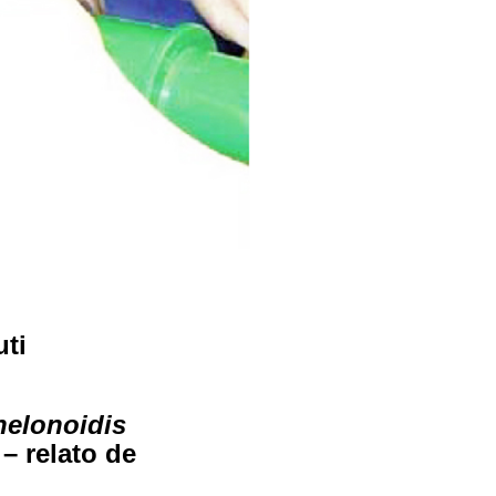
uti
helonoidis
– relato de