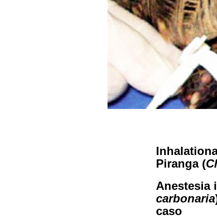
Inhalation
Piranga (
C
Anestesia i
carbonaria
caso