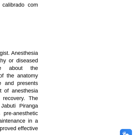
 calibrado com
gist. Anesthesia
thy or diseased
ge about the
 of the anatomy
ve and presents
t of anesthesia
r recovery. The
 Jabuti Piranga
pre-anesthetic
aintenance in a
 proved effective