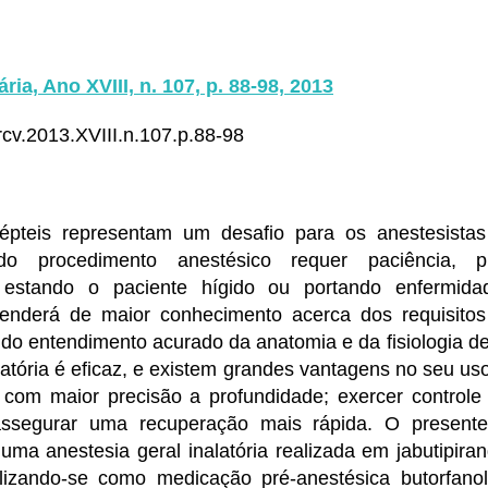
ária, Ano XVIII, n. 107, p. 88-98, 2013
cv.2013.XVIII.n.107.p.88-98
épteis representam um desafio para os anestesistas 
 do procedimento anestésico requer paciência, p
 estando o paciente hígido ou portando enfermid
enderá de maior conhecimento acerca dos requisitos
do entendimento acurado da anatomia e da fisiologia d
latória é eficaz, e existem grandes vantagens no seu uso
r com maior precisão a profundidade; exercer control
 assegurar uma recuperação mais rápida. O present
r uma anestesia geral inalatória realizada em jabutipira
tilizando-se como medicação pré-anestésica butorfano