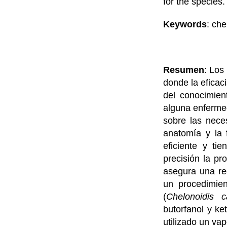
for the species.
Keywords
: che
Resumen
: Los
donde la eficac
del conocimien
alguna enferme
sobre las nece
anatomía y la 
eficiente y ti
precisión la pr
asegura una rec
un procedimien
(
Chelonoidis c
butorfanol y ke
utilizado un vap