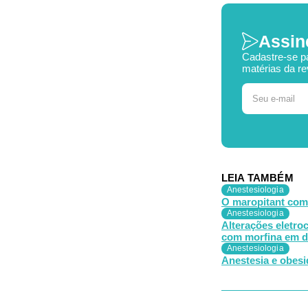
Assin
Cadastre-se p
matérias da re
LEIA TAMBÉM
Anestesiologia
O maropitant como
Anestesiologia
Alterações eletro
com morfina em d
Anestesiologia
Anestesia e obesid