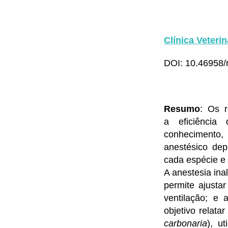
Clínica Veterin
DOI: 10.46958/r
Resumo
: Os r
a eficiência
conhecimento,
anestésico dep
cada espécie e 
A anestesia ina
permite ajusta
ventilação; e
objetivo relata
carbonaria
), u