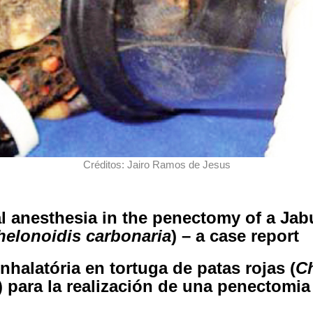
Créditos: Jairo Ramos de Jesus
al anesthesia in the penectomy of a Jab
helonoidis carbonaria
) – a case report
nhalatória en tortuga de patas rojas (
C
) para la realización de una penectomia 