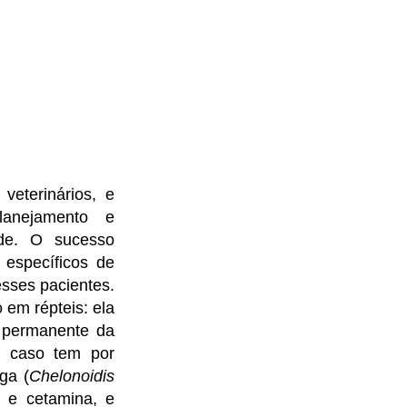
veterinários, e
lanejamento e
ade. O sucesso
 específicos de
esses pacientes.
 em répteis: ela
e permanente da
e caso tem por
nga (
Chelonoidis
l e cetamina, e