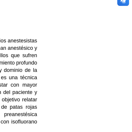
rios anestesistas
lan anestésico y
llos que sufren
miento profundo
y dominio de la
 es una técnica
ustar con mayor
n del paciente y
objetivo relatar
 de patas rojas
 preanestésica
 con isofluorano