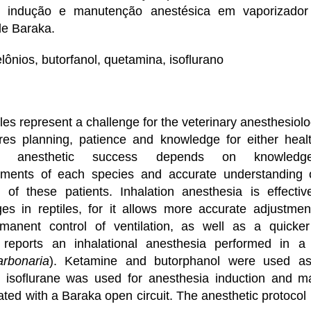
ra indução e manutenção anestésica em vaporizador
 de Baraka.
elônios, butorfanol, quetamina, isoflurano
les represent a challenge for the veterinary anesthesiolo
uires planning, patience and knowledge for either heal
he anesthetic success depends on knowled
rements of each species and accurate understanding
 of these patients. Inhalation anesthesia is effecti
es in reptiles, for it allows more accurate adjustmen
anent control of ventilation, as well as a quicke
e reports an inhalational anesthesia performed in a
arbonaria
). Ketamine and butorphanol were used as 
 isoflurane was used for anesthesia induction and m
ated with a Baraka open circuit. The anesthetic protocol