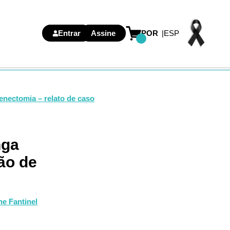
Entrar
Assine
POR
ESP
penectomia – relato de caso
nga
ção de
ne Fantinel