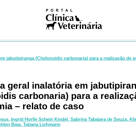
iosas
ivismo
na nuclear
ogia
gia
logia
ologia
gia
 em jabutipiranga (Chelonoidis carbonaria) para a realização de 
dia
ia clínica
ologia
a geral inalatória em jabutipira
ução
idis carbonaria) para a realiza
Pública
Única
ia – relato de caso
ogia
res
esus,
Ingrid Horlle Schein Kindel,
Sabrina Tabajara de Souza,
Ali
ehlen Baja,
Tatiana Lichmann
logia
ses