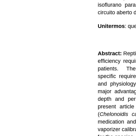
isoflurano pa
circuito aberto
Unitermos
: qu
Abstract:
Repti
efficiency req
patients. T
specific requi
and physiology
major advantag
depth and perm
present articl
(
Chelonoidis c
medication and
vaporizer calibr