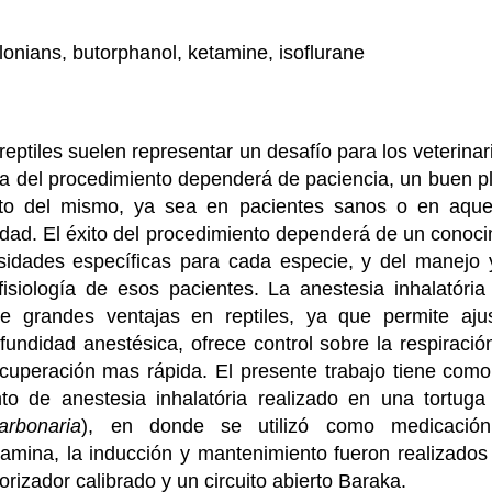
lonians, butorphanol, ketamine, isoflurane
 reptiles suelen representar un desafío para los veterina
ia del procedimiento dependerá de paciencia, un buen p
to del mismo, ya sea en pacientes sanos o en aque
dad. El éxito del procedimiento dependerá de un conoci
sidades específicas para cada especie, y del manejo 
fisiología de esos pacientes. La anestesia inhalatória
ene grandes ventajas en reptiles, ya que permite aj
ofundidad anestésica, ofrece control sobre la respiració
uperación mas rápida. El presente trabajo tiene como 
to de anestesia inhalatória realizado en una tortuga
arbonaria
), en donde se utilizó como medicación
tamina, la inducción y mantenimiento fueron realizados
orizador calibrado y un circuito abierto Baraka.