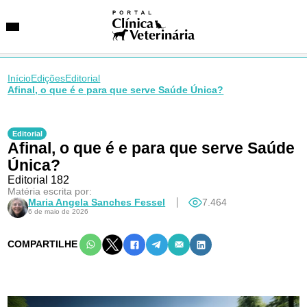
Início
Edições
Editorial
Afinal, o que é e para que serve Saúde Única?
SUGESTÕES DE BUSCA
Entidades
Editorial
Afinal, o que é e para que serve Saúde
VetAgenda
Especialidades
Única?
Editorial 182
Matéria escrita por:
Maria Angela Sanches Fessel
7.464
6 de maio de 2026
COMPARTILHE