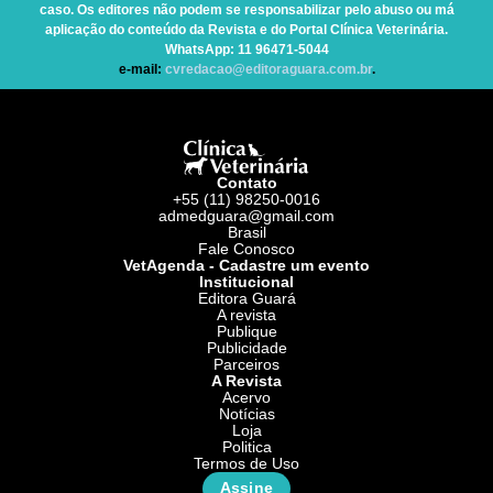
caso. Os editores não podem se responsabilizar pelo abuso ou má
aplicação do conteúdo da Revista e do Portal Clínica Veterinária.
WhatsApp
: 11 96471-5044
e-mail:
cvredacao@editoraguara.com.br
.
Contato
+55 (11) 98250-0016
admedguara@gmail.com
Brasil
Fale Conosco
VetAgenda - Cadastre um evento
Institucional
Editora Guará
A revista
Publique
Publicidade
Parceiros
A Revista
Acervo
Notícias
Loja
Politica
Termos de Uso
Assine