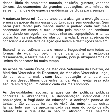
desequilíbrio de ambientes naturais, poluição, guerras, venenos
tóxicos, deslocamentos de grandes populações, extermínios de
seres humanos e de espécies endêmicas perdidas para sempre.
A natureza levou milhões de anos para alcançar a evolução atual,
e nossa espécie dizima essas oportunidades sem questionar. Sem
parar para tentar pelo menos limitar o padrão cada vez mais
assentado em nossa cultura, aceito pela maioria, de continuar
chafurdando em egoísmos, mesquinharias, competições e tantas
outras formas estúpidas de lidar com a vida. É essa ausência de
consciência e essa falta de ação que levam a destruições sem fim.
Expandir a consciência para o respeito inegociável com todas as
formas de vida, ou pelo menos para conter a estupidez
disseminada, é tarefa mais que urgente, pois já ultrapassamos os
limites da sensatez há muito tempo.
As ações de Saúde Única, de Medicina Veterinária do Coletivo, de
Medicina Veterinária de Desastres, de Medicina Veterinária Legal,
de bem-estar animal, visam levar educação e amparo aos
imensos desequilíbrios que enfrentamos. Visam evitar essa rota
segura em direção um cenário cada vez mais sombrio.
As desigualdades sociais, a ausência de políticas públicas
concretas e abrangentes, a desorientação intencional das
populações, a fragilidade da educação, a aceitação passiva de
tantas e tão variadas formas de violência, entre tantas outras
falhas, tudo isso nos aproxima cada vez mais do ponto de não
retorno (se é que este já não foi atingido, mas, sejamos