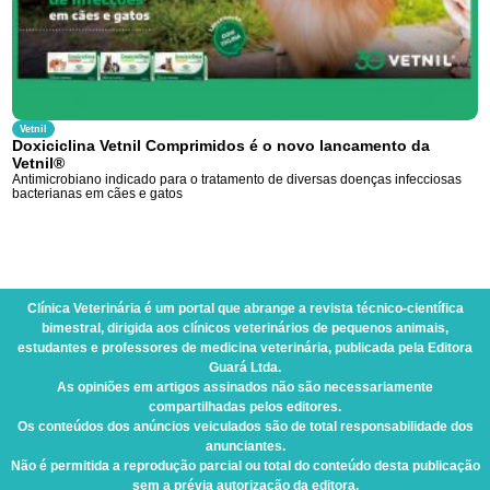
Vetnil
Doxiciclina Vetnil Comprimidos é o novo lancamento da
Vetnil®
Antimicrobiano indicado para o tratamento de diversas doenças infecciosas
bacterianas em cães e gatos
Clínica Veterinária
é um portal que abrange a revista técnico-científica
bimestral, dirigida aos clínicos veterinários de pequenos animais,
estudantes e professores de medicina veterinária, publicada pela Editora
Guará Ltda.
As opiniões em artigos assinados não são necessariamente
compartilhadas pelos editores.
Os conteúdos dos anúncios veiculados são de total responsabilidade dos
anunciantes.
Não é permitida a reprodução parcial ou total do conteúdo desta publicação
sem a prévia autorização da editora.