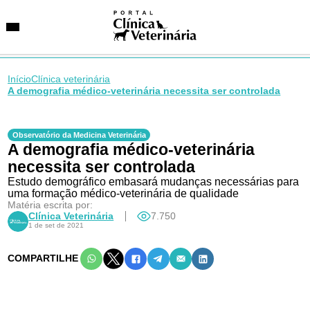
Início
Clínica veterinária
A demografia médico-veterinária necessita ser controlada
SUGESTÕES DE BUSCA
Entidades
Observatório da Medicina Veterinária
A demografia médico-veterinária
VetAgenda
Especialidades
necessita ser controlada
Estudo demográfico embasará mudanças necessárias para
uma formação médico-veterinária de qualidade
Matéria escrita por:
Clínica Veterinária
7.750
1 de set de 2021
COMPARTILHE