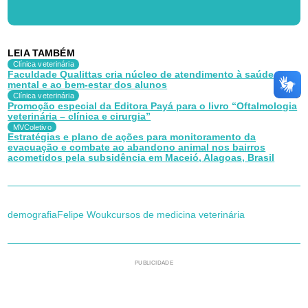
LEIA TAMBÉM
Clínica veterinária
Faculdade Qualittas cria núcleo de atendimento à saúde
mental e ao bem-estar dos alunos
Clínica veterinária
Promoção especial da Editora Payá para o livro “Oftalmologia
veterinária – clínica e cirurgia”
MVColetivo
Estratégias e plano de ações para monitoramento da
evacuação e combate ao abandono animal nos bairros
acometidos pela subsidência em Maceió, Alagoas, Brasil
demografia
Felipe Wouk
cursos de medicina veterinária
PUBLICIDADE