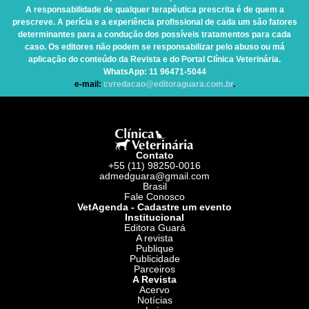
A responsabilidade de qualquer terapêutica prescrita é de quem a
prescreve. A perícia e a experiência profissional de cada um são fatores
determinantes para a condução dos possíveis tratamentos para cada
caso. Os editores não podem se responsabilizar pelo abuso ou má
aplicação do conteúdo da Revista e do Portal Clínica Veterinária.
WhatsApp
: 11 96471-5044
e-mail:
cvredacao@editoraguara.com.br
.
Contato
+55 (11) 98250-0016
admedguara@gmail.com
Brasil
Fale Conosco
VetAgenda - Cadastre um evento
Institucional
Editora Guará
A revista
Publique
Publicidade
Parceiros
A Revista
Acervo
Notícias