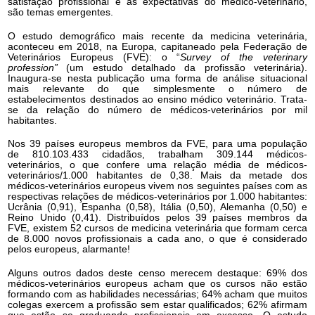
satisfação profissional e as expectativas do médico-veterinário,
são temas emergentes.
O estudo demográfico mais recente da medicina veterinária,
aconteceu em 2018, na Europa, capitaneado pela Federação de
Veterinários Europeus (FVE): o “
Survey of the veterinary
profession”
(um estudo detalhado da profissão veterinária).
Inaugura-se nesta publicação uma forma de análise situacional
mais relevante do que simplesmente o número de
estabelecimentos destinados ao ensino médico veterinário. Trata-
se da relação do número de médicos-veterinários por mil
habitantes.
Nos 39 países europeus membros da FVE, para uma população
de 810.103.433 cidadãos, trabalham 309.144 médicos-
veterinários, o que confere uma relação média de médicos-
veterinários/1.000 habitantes de 0,38. Mais da metade dos
médicos-veterinários europeus vivem nos seguintes países com as
respectivas relações de médicos-veterinários por 1.000 habitantes:
Ucrânia (0,91), Espanha (0,58), Itália (0,50), Alemanha (0,50) e
Reino Unido (0,41). Distribuídos pelos 39 países membros da
FVE, existem 52 cursos de medicina veterinária que formam cerca
de 8.000 novos profissionais a cada ano, o que é considerado
pelos europeus, alarmante!
Alguns outros dados deste censo merecem destaque: 69% dos
médicos-veterinários europeus acham que os cursos não estão
formando com as habilidades necessárias; 64% acham que muitos
colegas exercem a profissão sem estar qualificados; 62% afirmam