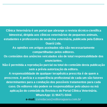
Clínica Veterinária
é um portal que abrange a revista técnico-científica
bimestral, dirigida aos clínicos veterinários de pequenos animais,
estudantes e professores de medicina veterinária, publicada pela Editora
Guará Ltda.
As opiniões em artigos assinados não são necessariamente
compartilhadas pelos editores.
Os conteúdos dos anúncios veiculados são de total responsabilidade dos
anunciantes.
Não é permitida a reprodução parcial ou total do conteúdo desta publicação
sem a prévia autorização da editora.
A responsabilidade de qualquer terapêutica prescrita é de quem a
prescreve. A perícia e a experiência profissional de cada um são fatores
determinantes para a condução dos possíveis tratamentos para cada
caso. Os editores não podem se responsabilizar pelo abuso ou má
aplicação do conteúdo da Revista e do Portal Clínica Veterinária.
WhatsApp
: 11 96471-5044
e-mail:
cvredacao@editoraguara.com.br
.