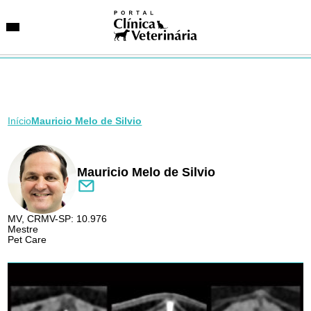
Início
Mauricio Melo de Silvio
SUGESTÕES DE BUSCA
Entidades
VetAgenda
Especialidades
Mauricio Melo de Silvio
MV, CRMV-SP: 10.976
Mestre
Pet Care