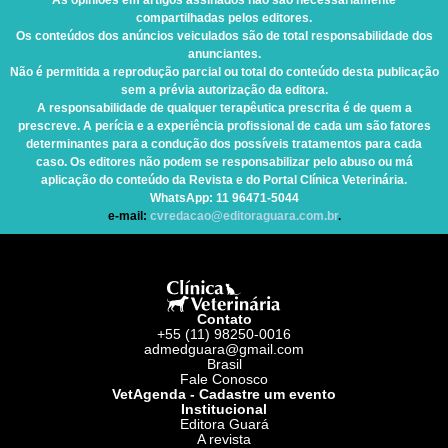
As opiniões em artigos assinados não são necessariamente
compartilhadas pelos editores.
Os conteúdos dos anúncios veiculados são de total responsabilidade dos
anunciantes.
Não é permitida a reprodução parcial ou total do conteúdo desta publicação
sem a prévia autorização da editora.
A responsabilidade de qualquer terapêutica prescrita é de quem a
prescreve. A perícia e a experiência profissional de cada um são fatores
determinantes para a condução dos possíveis tratamentos para cada
caso. Os editores não podem se responsabilizar pelo abuso ou má
aplicação do conteúdo da Revista e do Portal Clínica Veterinária.
WhatsApp
: 11 96471-5044
e-mail:
cvredacao@editoraguara.com.br
.
Contato
+55 (11) 98250-0016
admedguara@gmail.com
Brasil
Fale Conosco
VetAgenda - Cadastre um evento
Institucional
Editora Guará
A revista