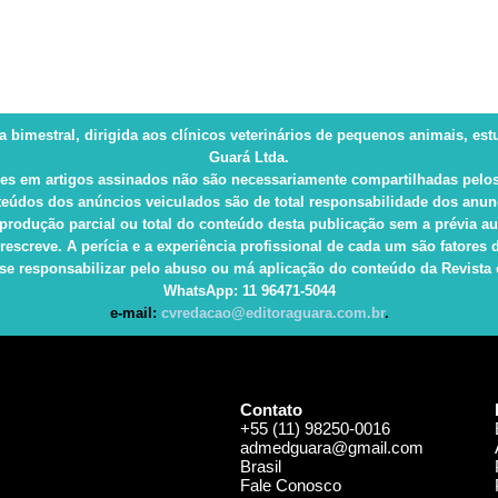
ca bimestral, dirigida aos clínicos veterinários de pequenos animais, es
Guará Ltda.
es em artigos assinados não são necessariamente compartilhadas pelos
eúdos dos anúncios veiculados são de total responsabilidade dos anun
produção parcial ou total do conteúdo desta publicação sem a prévia au
rescreve. A perícia e a experiência profissional de cada um são fatore
e responsabilizar pelo abuso ou má aplicação do conteúdo da Revista e 
WhatsApp
: 11 96471-5044
e-mail:
cvredacao@editoraguara.com.br
.
Contato
+55 (11) 98250-0016
admedguara@gmail.com
Brasil
Fale Conosco