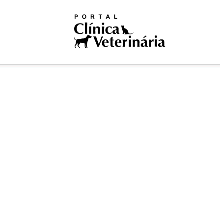
iosas
ivismo
na nuclear
ogia
gia
logia
ologia
gia
dia
ia clínica
ologia
ução
Pública
Única
ogia
res
logia
ses