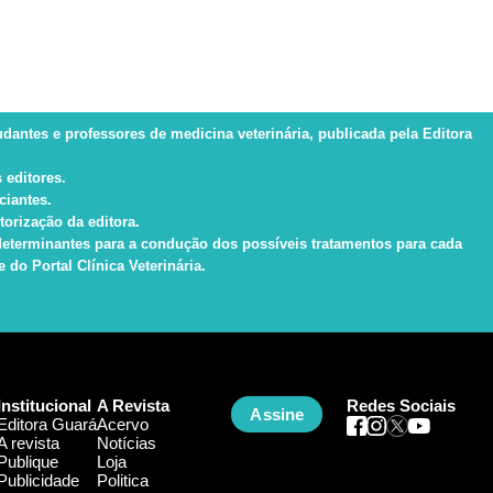
tudantes e professores de medicina veterinária, publicada pela Editora
 editores.
ciantes.
torização da editora.
s determinantes para a condução dos possíveis tratamentos para cada
do Portal Clínica Veterinária.
Institucional
A Revista
Redes Sociais
Assine
Editora Guará
Acervo
A revista
Notícias
Publique
Loja
Publicidade
Politica