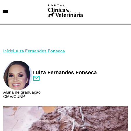
Início
Luiza Fernandes Fonseca
SUGESTÕES DE BUSCA
Entidades
VetAgenda
Especialidades
Luiza Fernandes Fonseca
Aluna de graduação
CMV/CUNP