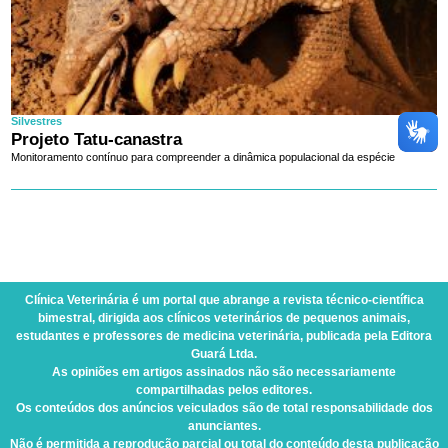
Silvestres
Projeto Tatu-canastra
Monitoramento contínuo para compreender a dinâmica populacional da espécie
Clínica Veterinária
é um portal que abrange a revista técnico-científica
bimestral, dirigida aos clínicos veterinários de pequenos animais,
estudantes e professores de medicina veterinária, publicada pela Editora
Guará Ltda.
As opiniões em artigos assinados não são necessariamente
compartilhadas pelos editores.
Os conteúdos dos anúncios veiculados são de total responsabilidade dos
anunciantes.
Não é permitida a reprodução parcial ou total do conteúdo desta publicação