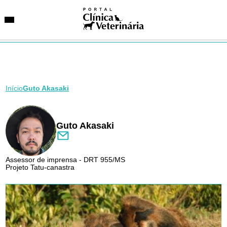
Início
Guto Akasaki
SUGESTÕES DE BUSCA
Entidades
VetAgenda
Especialidades
Guto Akasaki
Assessor de imprensa - DRT 955/MS
Projeto Tatu-canastra