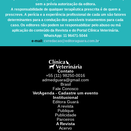
sem a prévia autorização da editora.
A responsabilidade de qualquer terapêutica prescrita é de quem a
prescreve. A perícia e a experiência profissional de cada um são fatores
determinantes para a condução dos possíveis tratamentos para cada
caso. Os editores não podem se responsabilizar pelo abuso ou má
aplicação do conteúdo da Revista e do Portal Clínica Veterinária.
WhatsApp
: 11 96471-5044
e-mail:
cvredacao@editoraguara.com.br
.
Contato
+55 (11) 98250-0016
admedguara@gmail.com
Brasil
Fale Conosco
VetAgenda - Cadastre um evento
Institucional
Editora Guará
A revista
Publique
Publicidade
Parceiros
A Revista
Acervo