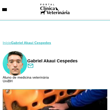
Início
Gabriel Akaui Cespedes
SUGESTÕES DE BUSCA
Entidades
VetAgenda
Especialidades
Gabriel Akaui Cespedes
Aluno de medicina veterinária
UniBH