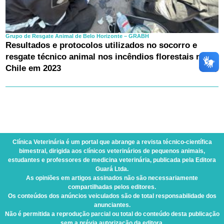
Grupo de Resgate Animal de Belo Horizonte – GRABH
Resultados e protocolos utilizados no socorro e
resgate técnico animal nos incêndios florestais no
Chile em 2023
Clínica Veterinária
é um portal que abrange a revista técnico-científica
bimestral, dirigida aos clínicos veterinários de pequenos animais,
estudantes e professores de medicina veterinária, publicada pela Editora
Guará Ltda.
As opiniões em artigos assinados não são necessariamente
compartilhadas pelos editores.
Os conteúdos dos anúncios veiculados são de total responsabilidade dos
anunciantes.
Não é permitida a reprodução parcial ou total do conteúdo desta publicação
sem a prévia autorização da editora.