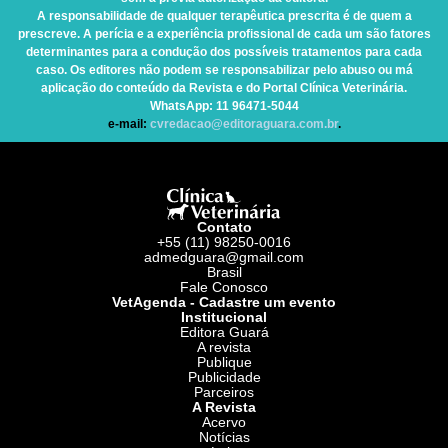
A responsabilidade de qualquer terapêutica prescrita é de quem a
prescreve. A perícia e a experiência profissional de cada um são fatores
determinantes para a condução dos possíveis tratamentos para cada
caso. Os editores não podem se responsabilizar pelo abuso ou má
aplicação do conteúdo da Revista e do Portal Clínica Veterinária.
WhatsApp
: 11 96471-5044
e-mail:
cvredacao@editoraguara.com.br
.
Contato
+55 (11) 98250-0016
admedguara@gmail.com
Brasil
Fale Conosco
VetAgenda - Cadastre um evento
Institucional
Editora Guará
A revista
Publique
Publicidade
Parceiros
A Revista
Acervo
Notícias