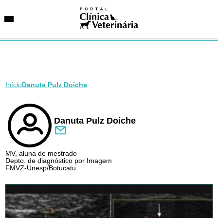
Início
Danuta Pulz Doiche
SUGESTÕES DE BUSCA
Entidades
VetAgenda
Especialidades
Danuta Pulz Doiche
MV, aluna de mestrado
Depto. de diagnóstico por Imagem
FMVZ-Unesp/Botucatu