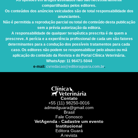
As opiniões em artigos assinados não são necessariamente
compartilhadas pelos editores.
Os conteúdos dos anúncios veiculados são de total responsabilidade dos
anunciantes.
Não é permitida a reprodução parcial ou total do conteúdo desta publicação
sem a prévia autorização da editora.
A responsabilidade de qualquer terapêutica prescrita é de quem a
prescreve. A perícia e a experiência profissional de cada um são fatores
determinantes para a condução dos possíveis tratamentos para cada
caso. Os editores não podem se responsabilizar pelo abuso ou má
aplicação do conteúdo da Revista e do Portal Clínica Veterinária.
WhatsApp
: 11 96471-5044
e-mail:
cvredacao@editoraguara.com.br
.
Contato
+55 (11) 98250-0016
admedguara@gmail.com
Brasil
Fale Conosco
VetAgenda - Cadastre um evento
Institucional
Editora Guará
A revista