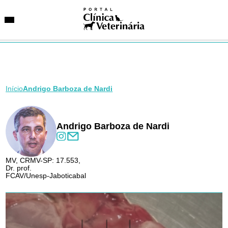
Início
Andrigo Barboza de Nardi
SUGESTÕES DE BUSCA
Entidades
VetAgenda
Especialidades
Andrigo Barboza de Nardi
MV, CRMV-SP: 17.553,
Dr. prof.
FCAV/Unesp-Jaboticabal