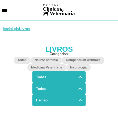
Início
Loja
Livros
SUGESTÕES DE BUSCA
LIVROS
Entidades
Categorias:
VetAgenda
Especialidades
Todas
Neuroanatomia
Compendium Animalis
Medicina Veterinária
Neurologia
Todos
Todos
Padrão